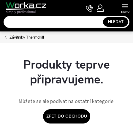
Přejít
NÁKUPNÍ
KOŠÍK
na
obsah
HLEDAT
Závitníky Thermdrill
Produkty teprve
připravujeme.
Můžete se ale podívat na ostatní kategorie.
ZPĚT DO OBCHODU