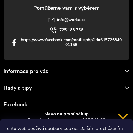
info
@
worka.cz
725 183 756
https://www.facebook.com/profile.php?id=615726840
01158
Informace pro vás
Rady a tipy
Facebook
Sleva na první nákup
Registrujte se na eshopu WORKA.CZ
a
sleva 100 Kč*
na nákup je Vaše.
Tento web používá soubory cookie. Dalším procházením