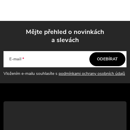
Mějte přehled o novinkách
a slevách
Z
á
E-mail
ODEBÍRAT
p
Vložením e-mailu souhlasíte s
podmínkami ochrany osobních údajů
a
t
í