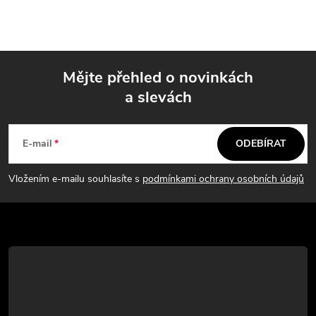
Mějte přehled o novinkách
a slevách
Z
á
E-mail
ODEBÍRAT
p
Vložením e-mailu souhlasíte s
podmínkami ochrany osobních údajů
a
t
í