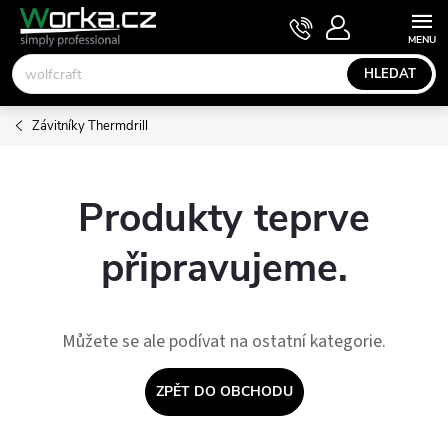
Přejít
NÁKUPNÍ
KOŠÍK
na
obsah
HLEDAT
Závitníky Thermdrill
Produkty teprve
připravujeme.
Můžete se ale podívat na ostatní kategorie.
ZPĚT DO OBCHODU