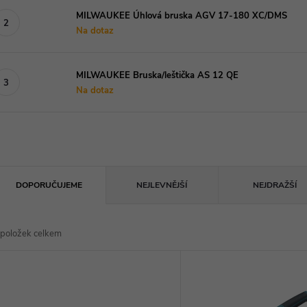
MILWAUKEE Úhlová bruska AGV 17-180 XC/DMS
Na dotaz
MILWAUKEE Bruska/leštička AS 12 QE
Na dotaz
Ř
DOPORUČUJEME
NEJLEVNĚJŠÍ
NEJDRAŽŠÍ
a
položek celkem
z
V
e
ý