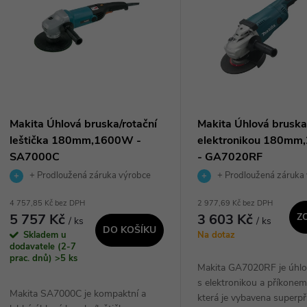
n
p
p
s
r
p
Makita Úhlová bruska/rotační
Makita Úhlová bruska
o
leštička 180mm,1600W -
elektronikou 180m
r
SA7000C
- GA7020RF
d
+ Prodloužená záruka výrobce
+ Prodloužená záruka
o
4 757,85 Kč bez DPH
2 977,69 Kč bez DPH
u
5 757 Kč
3 603 Kč
Z
/ ks
/ ks
d
DO KOŠÍKU
Skladem u
Na dotaz
k
dodavatele (2-7
u
prac. dnů)
>5 ks
Makita GA7020RF je úhlo
t
s elektronikou a příkone
k
Makita SA7000C je kompaktní a
která je vybavena superp