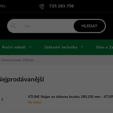
725 183 756
ínky
Podmínky užití webu
Podmínky ochrany osobních údajů a cook
HLEDAT
Ruční nářadí
Zahradní technika
Dům a Z
Úhlové brusky 180mm
Nejprodávanější
XTLINE Stojan na úhlovou brusku 180,230 mm - XT1
Na dotaz