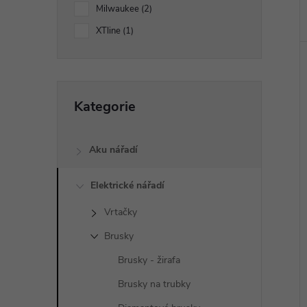
í
Milwaukee
2
p
XTline
1
a
Přeskočit
n
Kategorie
kategorie
e
Aku nářadí
l
Elektrické nářadí
Vrtačky
Brusky
Brusky - žirafa
Brusky na trubky