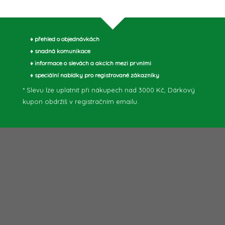
a
c
♦ přehled o objednávkách
♦ snadná komunikace
p
♦ informace o slevách a akcích mezi prvními
♦ speciální nabídky pro registrované zákazníky
* Slevu lze uplatnit při nákupech nad 3000 Kč, Dárkový
v
kupon obdržíš v registračním emailu.
k
y
v
ý
p