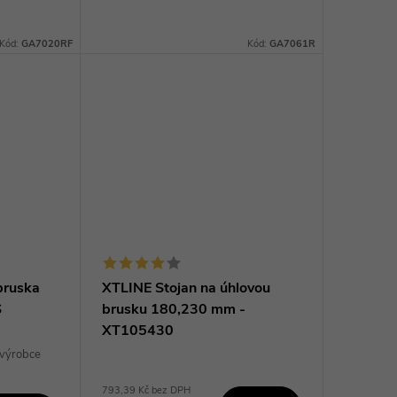
ěnu
průmyslové výrobě. Tato bruska je
přetížení
vybavena speciálním
Kód:
GA7020RF
Kód:
GA7061R
protiprachovým...
bruska
XTLINE Stojan na úhlovou
S
brusku 180,230 mm -
XT105430
 výrobce
793,39 Kč bez DPH