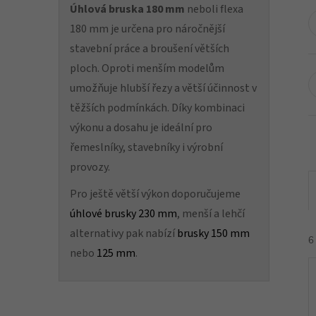
Úhlová bruska 180 mm
neboli flexa
180 mm je určena pro náročnější
stavební práce a broušení větších
ploch. Oproti menším modelům
umožňuje hlubší řezy a větší účinnost v
těžších podmínkách. Díky kombinaci
výkonu a dosahu je ideální pro
řemeslníky, stavebníky i výrobní
provozy.
Pro ještě větší výkon doporučujeme
úhlové brusky 230 mm
, menší a lehčí
alternativy pak nabízí
brusky 150 mm
6
nebo
125 mm
.