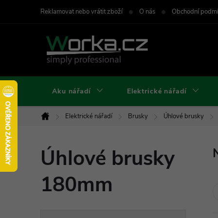
Přejít
Reklamovat nebo vrátit zboží
O nás
Obchodní podm
na
obsah
Aku nářadí
Elektrické nářadí
Elektrické nářadí
Brusky
Úhlové brusky
Domů
Úhlové brusky
180mm