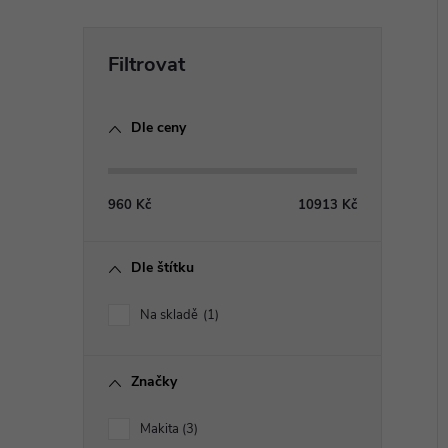
P
í
i
o
Dle ceny
s
t
960
Kč
10913
Kč
r
Dle štítku
a
Na skladě
1
n
Značky
n
Makita
3