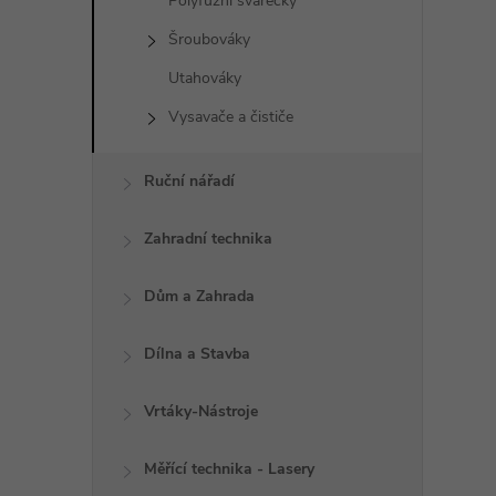
i
Polyfůzní svářečky
Šroubováky
Utahováky
Vysavače a čističe
Ruční nářadí
Zahradní technika
Dům a Zahrada
Dílna a Stavba
Vrtáky-Nástroje
Měřící technika - Lasery