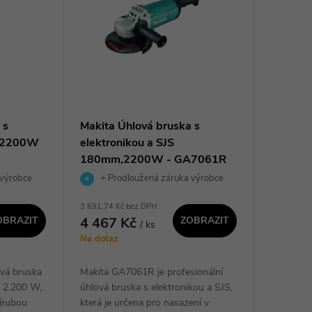
 s
Makita Úhlová bruska s
m,2200W
elektronikou a SJS
180mm,2200W - GA7061R
 výrobce
+ Prodloužená záruka výrobce
3 691,74 Kč bez DPH
OBRAZIT
4 467 Kč
ZOBRAZIT
/ ks
Na dotaz
vá bruska
Makita GA7061R je profesionální
m 2.200 W,
úhlová bruska s elektronikou a SJS,
řírubou
která je určena pro nasazení v