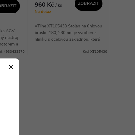
960 Kč
ZOBRAZIT
/ ks
OBRAZIT
Na dotaz
XTline XT105430 Stojan na úhlovou
ska AGV
brusku 180, 230mm je vyroben z
ý nástroj
hliníku s ocelovou základnou, která
otorem a
zaručuje dostatečnou stabilitu při
ro
d:
4933432270
Kód:
XT105430
řezání. Je určen pro použití s
ížení.
úhlovými...