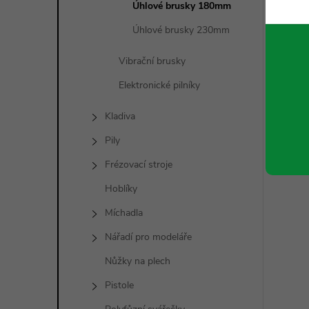
Úhlové brusky 180mm
Úhlové brusky 230mm
í
Vibrační brusky
Elektronické pilníky
r
Kladiva
Pily
Frézovací stroje
Hoblíky
Míchadla
Nářadí pro modeláře
Nůžky na plech
Pistole