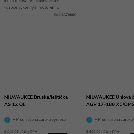
ů
lehká úhlová bruska/leštička s
umožňující snadnou vým
vysoce výkonným motorem o
t
kotoučů a ochranou proti 
příkonu 1600W. Díky regulátoru
Kód:
SA7000C
a neumýslnému...
otáček a snadno uchopitelné skříni
ů
převodovky je možné...
MILWAUKEE Bruska/leštička
MILWAUKEE Úhlová 
AS 12 QE
AGV 17-180 XC/DM
+ Prodloužená záruka výrobce
+ Prodloužená záruka
9 019,01 Kč bez DPH
8 609,09 Kč bez DPH