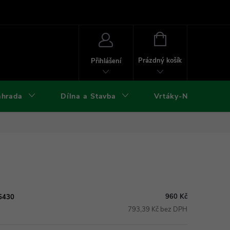
ies
Kontakty
Doprava a platba
Formuláře ke stažení
NÁKUPNÍ
KOŠÍK
Prázdný košík
Přihlášení
ahrada
Dílna a Stavba
Vrtáky-Nástroje
960 Kč
05430
793,39 Kč bez DPH