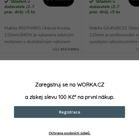
Skladem u
Skladem u
dodavatele (2-7
dodavatele (2-7
prac. dnů)
>5 ks
prac. dnů)
>5 ks
Makita 9557HNRG Úhlová bruska
Makita GA4540C01 Úhlov
115mm,840W je vybavena odolným
115mm je profesionální ná
motorem s dostatečným výkonem
vysokými výkonnostními 
pro řezání kamene a zdiva. Díky
Díky novému řešení tlume
Kód:
9557HNRG
K
štíhlému pouzdru je práce s ní
torzního kmitání (SJS II) a
pohodlná a...
patentovanému cik-cak...
Zaregistruj se na WORKA.CZ
a získej slevu 100 Kč* na první nákup.
Registrace
Ochrana osobních údajů.
SKIL Úhlová bruska 115mm
SKIL Úhlová bruska