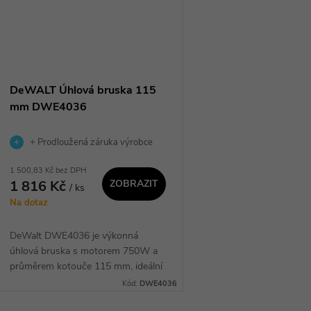
DeWALT Úhlová bruska 115
mm DWE4036
+ Prodloužená záruka výrobce
1 500,83 Kč bez DPH
1 816 Kč
ZOBRAZIT
/ ks
Na dotaz
DeWalt DWE4036 je výkonná
úhlová bruska s motorem 750W a
průměrem kotouče 115 mm, ideální
pro řezání a broušení různých
Kód:
DWE4036
materiálů. Ergonomický slim design