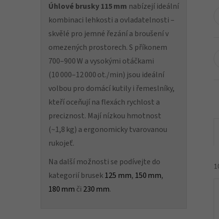
Úhlové brusky 115 mm
nabízejí ideální
kombinaci lehkosti a ovladatelnosti –
skvělé pro jemné řezání a broušení v
omezených prostorech. S příkonem
700–900 W a vysokými otáčkami
(10 000–12 000 ot./min) jsou ideální
volbou pro domácí kutily i řemeslníky,
kteří oceňují na flexách rychlost a
preciznost. Mají nízkou hmotnost
(~1,8 kg) a ergonomicky tvarovanou
rukojeť.
Na další možnosti se podívejte do
1
kategorií brusek
125 mm
,
150 mm
,
180 mm
či
230 mm
.