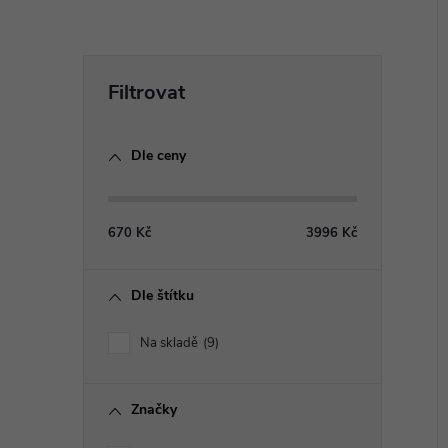
í
P
i
o
Dle ceny
s
t
670
Kč
3996
Kč
r
Dle štítku
a
Na skladě
9
n
Značky
n