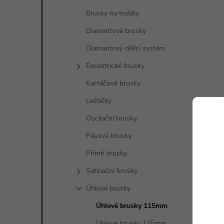
Brusky na trubky
Diamantové brusky
Diamantový dělící systém
Excentrické brusky
Kartáčové brusky
Leštičky
Oscilační brusky
Pásové brusky
Přímé brusky
Satinační brusky
Úhlové brusky
Úhlové brusky 115mm
Úhlové brusky 125mm