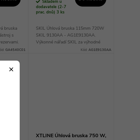
Skladem u
dodavatele (2-7
prac. dnů)
3 ks
á bruska
SKIL Úhlová bruska 115mm 720W
stroj s
SKIL 9130AA - AG1E9130AA.
rezervami.
Výkonné nářadí SKIL za výhodné
ní
ceny• Účinná úhlová bruska
ód:
GA4540C01
Kód:
AG1E9130AA
SKIL 9130 je kompatibilní s kotouči
o velikosti 115 mm. Díky...
 115mm
XTLINE Úhlová bruska 750 W,