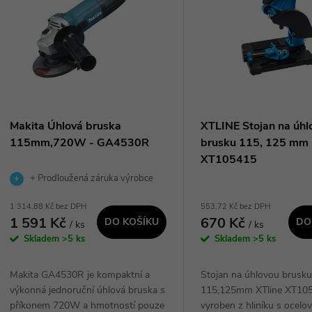
n
p
p
s
r
p
Makita Úhlová bruska
XTLINE Stojan na úhl
o
115mm,720W - GA4530R
brusku 115, 125 mm 
r
XT105415
d
+ Prodloužená záruka výrobce
o
1 314,88 Kč bez DPH
553,72 Kč bez DPH
u
1 591 Kč
670 Kč
DO KOŠÍKU
DO
/ ks
/ ks
d
Skladem
>5 ks
Skladem
>5 ks
k
u
Makita GA4530R je kompaktní a
Stojan na úhlovou brusk
t
výkonná jednoruční úhlová bruska s
115,125mm XTline XT105
k
příkonem 720W a hmotností pouze
vyroben z hliníku s ocelo