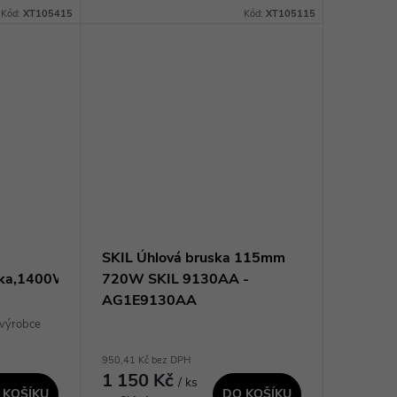
materiály, brousit sváry, srážet
Kód:
XT105415
Kód:
XT105115
ezání.
hrany. Konstrukce i vnější plášť
o použití
brusky je...
a
SKIL Úhlová bruska 115mm
ika,1400W
720W SKIL 9130AA -
AG1E9130AA
 výrobce
950,41 Kč bez DPH
1 150 Kč
/ ks
 KOŠÍKU
DO KOŠÍKU