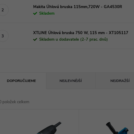
Makita Úhlová bruska 115mm,720W - GA4530R
Skladem
XTLINE Úhlová bruska 750 W, 115 mm - XT105117
Skladem u dodavatele (2-7 prac. dnů)
Ř
DOPORUČUJEME
NEJLEVNĚJŠÍ
NEJDRAŽŠÍ
a
0
položek celkem
z
V
e
ý