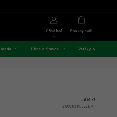
ies
Kontakty
Doprava a platba
Formuláře ke stažení
NÁKUPNÍ
KOŠÍK
Prázdný košík
Přihlášení
ahrada
Dílna a Stavba
Vrtáky-Nástroje
1 816 Kč
1 500,83 Kč bez DPH