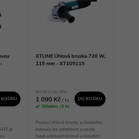
ovou
XTLINE Úhlová bruska 720 W,
-
115 mm - XT105115
900,83 Kč bez DPH
1 090 Kč
 KOŠÍKU
DO KOŠÍKU
/ ks
Skladem
>5 ks
u
Pomocí úhlové brusky a vhodného
415 je
kotouče lze zefektivnit a rychle
vou
řezat a brousit kovové a stavební