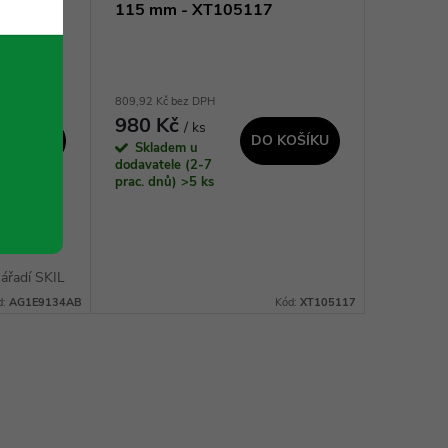
4AB -
115 mm - XT105117
809,92 Kč bez DPH
980 Kč
/ ks
 KOŠÍKU
DO KOŠÍKU
Skladem u
dodavatele (2-7
prac. dnů)
>5 ks
5mm VRS
ářadí SKIL
134 je
d:
AG1E9134AB
Kód:
XT105117
mpatibilní
mm....