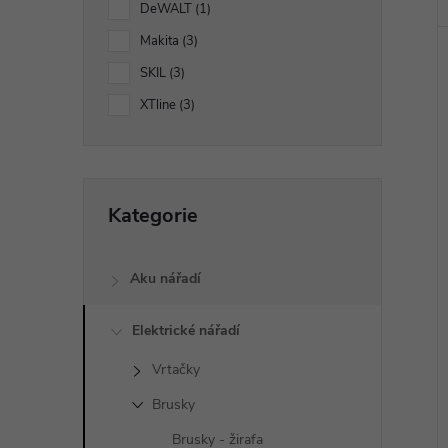
DeWALT
1
í
Makita
3
p
SKIL
3
XTline
3
a
n
Přeskočit
Kategorie
e
kategorie
l
Aku nářadí
Elektrické nářadí
Vrtačky
Brusky
Brusky - žirafa