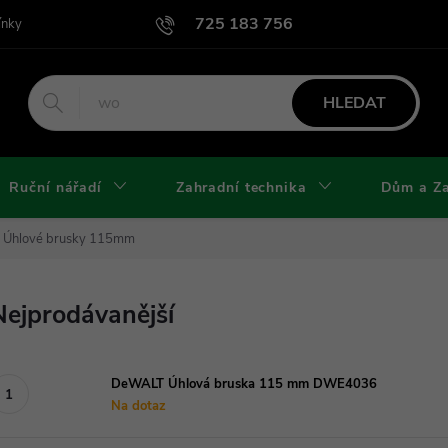
725 183 756
ínky
Podmínky užití webu
Podmínky ochrany osobních údajů a cook
HLEDAT
Ruční nářadí
Zahradní technika
Dům a Z
Úhlové brusky 115mm
Nejprodávanější
DeWALT Úhlová bruska 115 mm DWE4036
Na dotaz