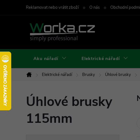
Přejít
Reklamovat nebo vrátit zboží
O nás
Obchodní podm
na
obsah
Aku nářadí
Elektrické nářadí
Elektrické nářadí
Brusky
Úhlové brusky
Domů
Úhlové brusky
115mm