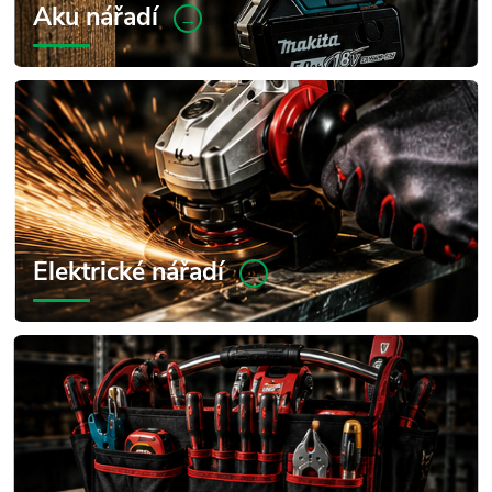
Aku nářadí
→
Elektrické nářadí
→