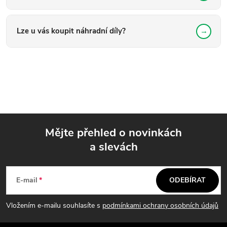
Lze u vás koupit náhradní díly?
Mějte přehled o novinkách
a slevách
Z
á
E-mail
ODEBÍRAT
p
Vložením e-mailu souhlasíte s
podmínkami ochrany osobních údajů