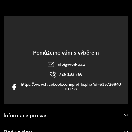
a
t
í
info
@
worka.cz
725 183 756
https://www.facebook.com/profile.php?id=615726840
01158
Informace pro vás