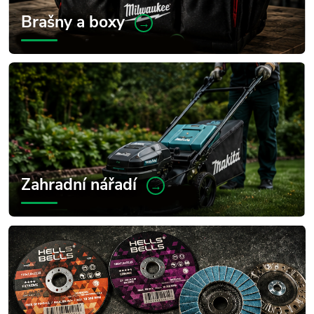
Brašny a boxy
→
Zahradní nářadí
→