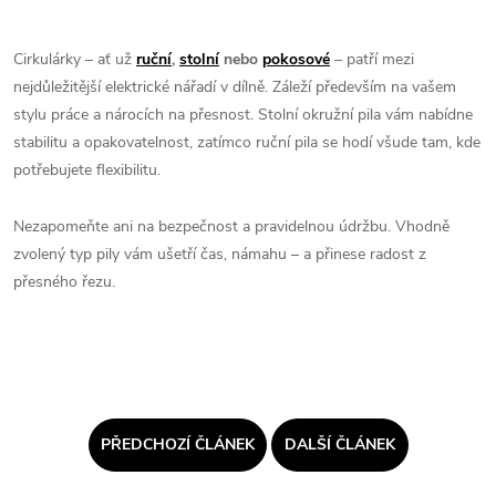
Cirkulárky – ať už
ruční
,
stolní
nebo
pokosové
– patří mezi
nejdůležitější elektrické nářadí v dílně. Záleží především na vašem
stylu práce a nárocích na přesnost. Stolní okružní pila vám nabídne
stabilitu a opakovatelnost, zatímco ruční pila se hodí všude tam, kde
potřebujete flexibilitu.
Nezapomeňte ani na bezpečnost a pravidelnou údržbu. Vhodně
zvolený typ pily vám ušetří čas, námahu – a přinese radost z
přesného řezu.
PŘEDCHOZÍ ČLÁNEK
DALŠÍ ČLÁNEK