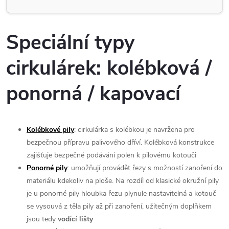
Speciální typy
cirkulárek: kolébková /
ponorná / kapovací
Kolébkové pily
: cirkulárka s kolébkou je navržena pro
bezpečnou přípravu palivového dříví. K
olébková konstrukce
zajišťuje bezpečné podávání polen k pilovému kotouči
Ponorné pily
: umožňují provádět řezy s možností zanoření do
materiálu kdekoliv na ploše. Na rozdíl od klasické okružní pily
je u ponorné pily hloubka řezu plynule nastavitelná a kotouč
se vysouvá z těla pily až při zanoření, užitečným doplňkem
jsou tedy
vodící lišty