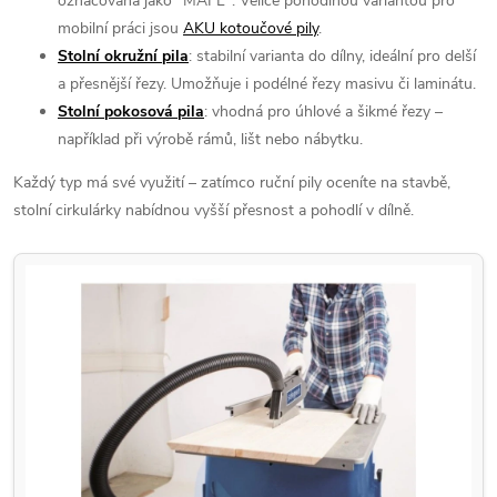
označována jako "MAFL". Velice pohodlnou variantou pro
mobilní práci jsou
AKU kotoučové pily
.
Stolní okružní pila
: stabilní varianta do dílny, ideální pro delší
a přesnější řezy. Umožňuje i podélné řezy masivu či laminátu.
Stolní pokosová pila
: vhodná pro úhlové a šikmé řezy –
například při výrobě rámů, lišt nebo nábytku.
Každý typ má své využití – zatímco ruční pily oceníte na stavbě,
stolní cirkulárky nabídnou vyšší přesnost a pohodlí v dílně.