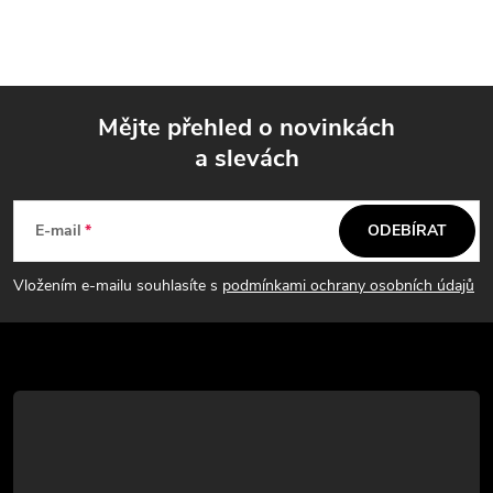
Mějte přehled o novinkách
a slevách
Z
á
E-mail
ODEBÍRAT
p
Vložením e-mailu souhlasíte s
podmínkami ochrany osobních údajů
a
t
í