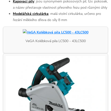
Kapovací pily
: jsou synonymem pokosových pil, tzv. pokosek,
a název přestavuje vlastnost přesného řezu pod různými úhly
Modelářská cirkulárka
: malá stolní cirkulárka, určeno pro
řezání měkkého dřeva do síly 8 mm
VeGA Kolébková pila LC500 - 43LC500