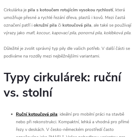
Cirkulárka je
pila s kotoučem rotujícím vysokou rychlostí
, která
umožňuje přesné a rychlé řezání dřeva, plastů i kovů. Mezi častá
označení patří i
okružní pila
či
kotoučová pila
, ale také se používají
výrazy jako
mafl, kocour, kapovací pila, ponorná pila, kolébková pila
.
Důležité je zvolit správný typ pily dle vašich potřeb. V další části se
podíváme na rozdíly mezi nejběžnějšími variantami.
Typy cirkulárek: ruční
vs. stolní
Ruční kotoučová pila
: ideální pro mobilní práci na stavbě
nebo při rekonstrukci. Kompaktní, lehká a vhodná pro přímé
řezy v deskách. V česko-německém prostředí často