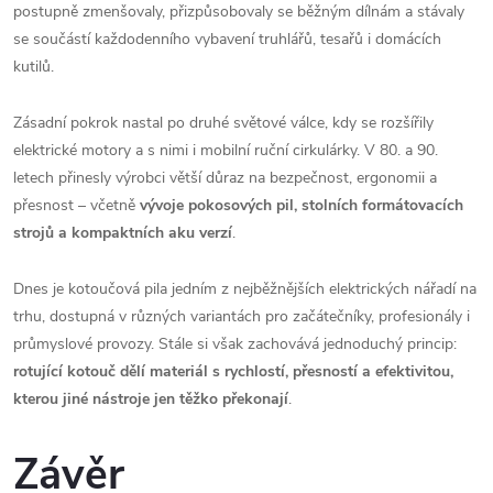
postupně zmenšovaly, přizpůsobovaly se běžným dílnám a stávaly
se součástí každodenního vybavení truhlářů, tesařů i domácích
kutilů.
Zásadní pokrok nastal po druhé světové válce, kdy se rozšířily
elektrické motory a s nimi i mobilní ruční cirkulárky. V 80. a 90.
letech přinesly výrobci větší důraz na bezpečnost, ergonomii a
přesnost – včetně
vývoje pokosových pil, stolních formátovacích
strojů a kompaktních aku verzí
.
Dnes je kotoučová pila jedním z nejběžnějších elektrických nářadí na
trhu, dostupná v různých variantách pro začátečníky, profesionály i
průmyslové provozy. Stále si však zachovává jednoduchý princip:
rotující kotouč dělí materiál s rychlostí, přesností a efektivitou,
kterou jiné nástroje jen těžko překonají
.
Závěr