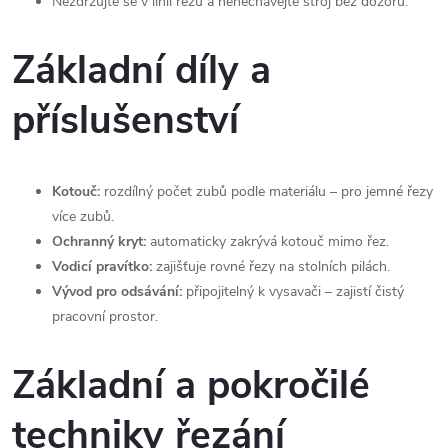
Nezdržujte se v linii řezu a nenechávejte stroj bez dozoru.
Základní díly a
příslušenství
Kotouč:
rozdílný počet zubů podle materiálu – pro jemné řezy
více zubů.
Ochranný kryt:
automaticky zakrývá kotouč mimo řez.
Vodicí pravítko:
zajišťuje rovné řezy na stolních pilách.
Vývod pro odsávání:
připojitelný k vysavači – zajistí čistý
pracovní prostor.
Základní a pokročilé
techniky řezání