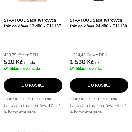
i
í
s
p
STAVTOOL Sada tvarových
STAVTOOL Sada tvarových
fréz do dřeva 12 dílů - P11137
fréz do dřeva 24 dílů - P11130
p
r
r
o
429,75 Kč bez DPH
1 264,46 Kč bez DPH
o
520 Kč
1 530 Kč
/ sada
/ ks
d
Skladem
>5 sada
Skladem
>5 ks
d
u
DO KOŠÍKU
DO KOŠÍKU
u
k
STAVTOOL P11137 Sada
STAVTOOL P11130 Sada
k
tvarových fréz do dřeva 12 dílů
tvarových fréz do dřeva 24 dílů
t
je kompletní sada
je kompletní sada
t
tvrdokovových fréz, které jsou
tvrdokovových fréz, které jsou
ů
uloženy v dřevěné kazetě. Tyto
uloženy v hliníkovém kufříku.
frézy disponují kvalitními SK
Obsahuje různé typy fréz s