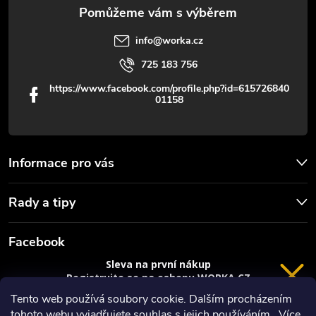
v
info
@
worka.cz
ý
725 183 756
p
https://www.facebook.com/profile.php?id=615726840
01158
i
s
u
Informace pro vás
Rady a tipy
Facebook
Sleva na první nákup
Registrujte se na eshopu WORKA.CZ
VRÁCENÍ 14 DNÍ
a
sleva 100 Kč*
na nákup je Vaše.
Tento web používá soubory cookie. Dalším procházením
tohoto webu vyjadřujete souhlas s jejich používáním.. Více