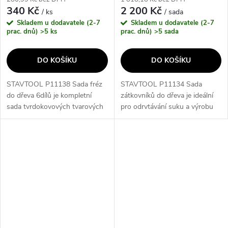
340 Kč
2 200 Kč
/ ks
/ sada
Skladem u dodavatele (2-7
Skladem u dodavatele (2-7
prac. dnů)
>5 ks
prac. dnů)
>5 sada
DO KOŠÍKU
DO KOŠÍKU
STAVTOOL P11138 Sada fréz
STAVTOOL P11134 Sada
do dřeva 6dílů je kompletní
zátkovníků do dřeva je ideální
sada tvrdokovových tvarových
pro odrvtávání suku a výrobu
fréz, které jsou uloženy v
zátek na vyspravení. Sada
dřevěné kazetě. Frézy mají
obsahuje 5 dílů s válcovou
kvalitní SK plátky pro větší
stopkou a kruhovým ostřím.
odolnost...
Upínání je možné...