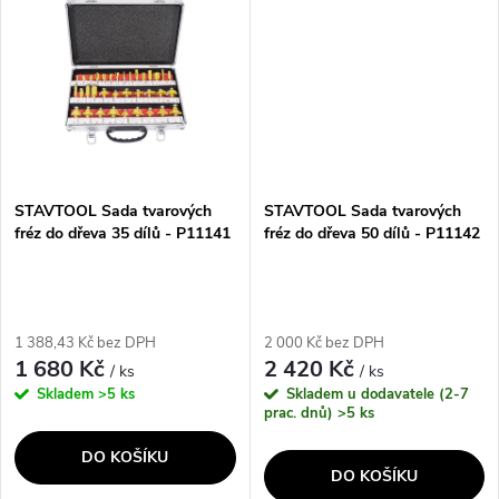
ů
plátky pro...
stopkou 8 mm,...
STAVTOOL Sada tvarových
STAVTOOL Sada tvarových
fréz do dřeva 35 dílů - P11141
fréz do dřeva 50 dílů - P11142
1 388,43 Kč bez DPH
2 000 Kč bez DPH
1 680 Kč
2 420 Kč
/ ks
/ ks
Skladem
>5 ks
Skladem u dodavatele (2-7
prac. dnů)
>5 ks
DO KOŠÍKU
DO KOŠÍKU