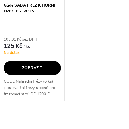
Güde SADA FRÉZ K HORNÍ
FRÉZCE - 58315
103,31 Kč bez DPH
125 Kč
/ ks
Na dotaz
ZOBRAZIT
GÜDE Náhradní frézy (6 ks)
jsou kvalitní frézy určené pro
frézovací stroj OF 1200 E
58315. Tato 6-dílná sada fréz je
ideální pro různé frézovací
úkoly a poskytuje precizní...
O