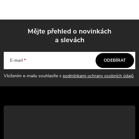
v
l
á
Mějte přehled o novinkách
d
a slevách
Z
a
á
c
E-mail
ODEBÍRAT
p
í
Vložením e-mailu souhlasíte s
podmínkami ochrany osobních údajů
p
a
r
t
v
í
k
y