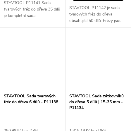
STAVTOOL P11141 Sada
STAVTOOL P11142 je sada
tvarových fréz do dřeva 35 dílů
tvarových fréz do dřeva
je kompletní sada
obsahující 50 dílů. Frézy jsou
tvrdokovových fréz, které jsou
vyrobeny z tvrdokovu a uloženy
uloženy v hliníkovém kufříku.
v hliníkovém kufříku. Všechny
Obsahuje různé typy fréz, které
frézy mají stopku o průměru 8
slouží pro...
mm.
STAVTOOL Sada tvarových
STAVTOOL Sada zátkovníků
fréz do dřeva 6 dílů - P11138
do dřeva 5 dílů | 15-35 mm -
P11134
280,99 Kč bez DPH
1 818,18 Kč bez DPH