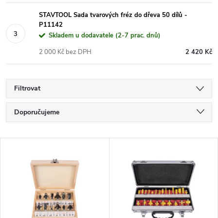
STAVTOOL Sada tvarových fréz do dřeva 50 dílů -
P11142
Skladem u dodavatele (2-7 prac. dnů)
2 000 Kč bez DPH
2 420 Kč
Filtrovat
Ř
Doporučujeme
a
Nejlevnější
V
Nejdražší
z
ý
Nejprodávanější
e
p
Abecedně
n