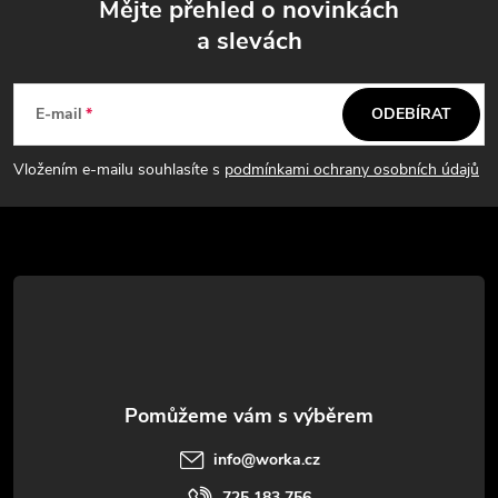
Mějte přehled o novinkách
d
a slevách
Z
a
á
c
E-mail
ODEBÍRAT
p
í
Vložením e-mailu souhlasíte s
podmínkami ochrany osobních údajů
p
a
r
t
v
í
k
y
v
info
@
worka.cz
ý
725 183 756