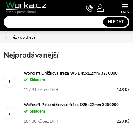
Přejít
NÁKUPNÍ
KOŠÍK
na
obsah
HLEDAT
Frézy do dřeva
Nejprodávanější
Wolfcraft Drážková fréza WS D45x1,2mm 3270000
Skladem
122,31 Kč bez DPH
148 Kč
Wolfcraft Polodrážkovací fréza D25x22mm 3260000
Skladem
184,30 Kč bez DPH
223 Kč