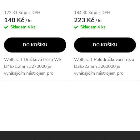
r
o
122,31 Kč bez DPH
184,30 Kč bez DPH
o
148 Kč
223 Kč
/ ks
/ ks
d
Skladem
4 ks
Skladem
4 ks
d
u
DO KOŠÍKU
DO KOŠÍKU
u
k
Wolfcraft Drážková fréza WS
Wolfcraft Polodrážkovací fréza
k
D45x1,2mm 3270000 je
D25x22mm 3260000 je
t
vynikajícím nástrojem pro
vynikajícím nástrojem pro
t
precizní a rychlé vytváření
precizní a profesionální
ů
drážek. S její pomocí můžete
frézování. S její pomocí můžete
ů
snadno a efektivně vytvářet
snadno vytvářet polodrážky o
O
drážky o šířce 45...
rozměru...
v
l
á