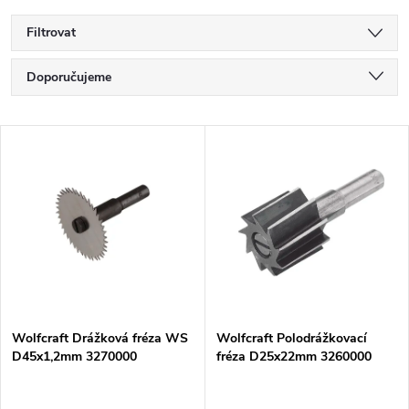
Filtrovat
Ř
Doporučujeme
a
Nejlevnější
V
Nejdražší
z
ý
Nejprodávanější
e
p
Abecedně
n
i
í
s
p
Wolfcraft Drážková fréza WS
Wolfcraft Polodrážkovací
D45x1,2mm 3270000
fréza D25x22mm 3260000
p
r