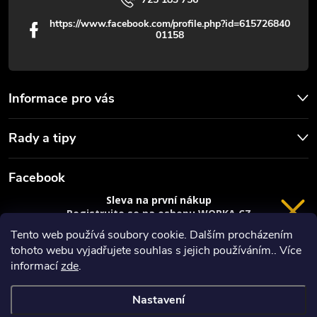
p
https://www.facebook.com/profile.php?id=615726840
01158
i
s
u
Informace pro vás
Rady a tipy
Facebook
Sleva na první nákup
Registrujte se na eshopu WORKA.CZ
VRÁCENÍ 14 DNÍ
a
sleva 100 Kč*
na nákup je Vaše.
Tento web používá soubory cookie. Dalším procházením
tohoto webu vyjadřujete souhlas s jejich používáním.. Více
Registrace
informací
zde
.
*platí při nákupu nad 3000 Kč
Nastavení
Copyright 2026
Worka.cz - Vše pro práci a řemeslo
. Všechna práva
Privacy policy