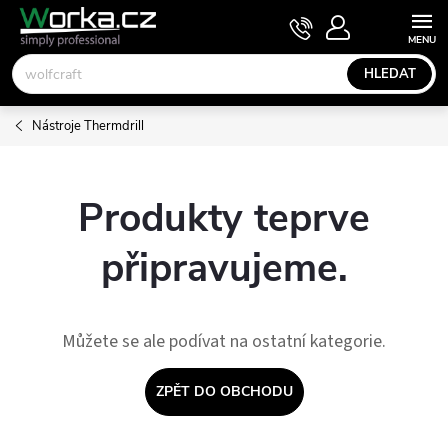
Přejít
NÁKUPNÍ
KOŠÍK
na
obsah
HLEDAT
Nástroje Thermdrill
Produkty teprve
připravujeme.
Můžete se ale podívat na ostatní kategorie.
ZPĚT DO OBCHODU