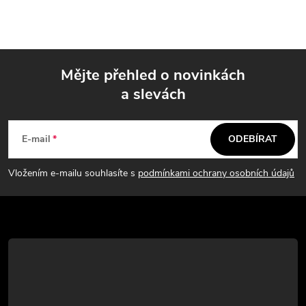
Mějte přehled o novinkách
a slevách
Z
á
E-mail
ODEBÍRAT
p
Vložením e-mailu souhlasíte s
podmínkami ochrany osobních údajů
a
t
í