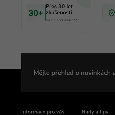
Přes 30 let
30+
zkušeností
Na trhu od roku 1993
Z
Mějte přehled o novinkách
á
p
a
Informace pro vás
Rady a tipy