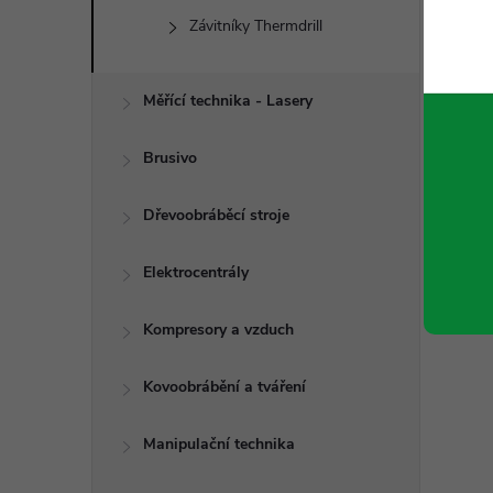
Závitníky Thermdrill
Měřící technika - Lasery
Brusivo
Dřevoobráběcí stroje
Elektrocentrály
Kompresory a vzduch
Kovoobrábění a tváření
Manipulační technika