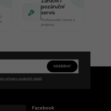
Záruční i
pozáruční
servis
0
Profesionální servis a
en
podpora
ODEBÍRAT
mi ochrany osobních údajů
Facebook