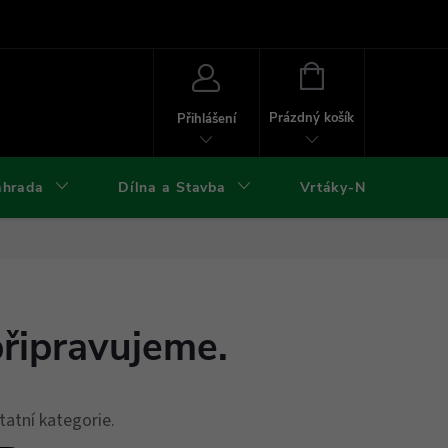
ies
Kontakty
Doprava a platba
Formuláře ke stažení
NÁKUPNÍ
KOŠÍK
Prázdný košík
Přihlášení
ahrada
Dílna a Stavba
Vrtáky-Nástroje
připravujeme.
tatní kategorie.