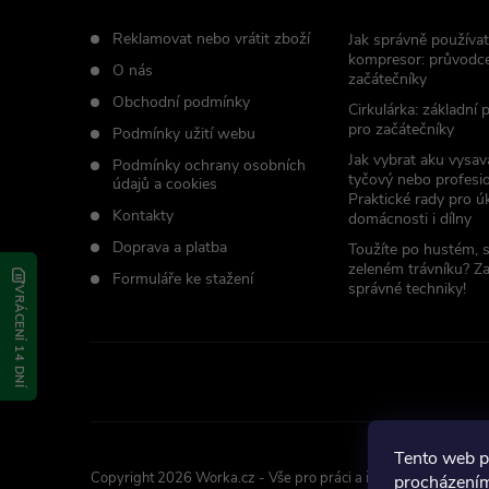
t
Reklamovat nebo vrátit zboží
Jak správně používat
kompresor: průvodc
O nás
začátečníky
í
Obchodní podmínky
Cirkulárka: základní
pro začátečníky
Podmínky užití webu
Jak vybrat aku vysav
Podmínky ochrany osobních
tyčový nebo profesio
údajů a cookies
Praktické rady pro úk
Kontakty
domácnosti i dílny
Doprava a platba
Toužíte po hustém, 
zeleném trávníku? Z
Formuláře ke stažení
správné techniky!
VRÁCENÍ 14 DNÍ
Tento web p
Copyright 2026
Worka.cz - Vše pro práci a řemeslo
. Všechna p
procházením