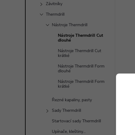
Závitníky
Thermdrill
Nástroje Thermdrill
Nástroje Thermdrill Cut
dlouhé
Nástroje Thermdrill Cut
krátké
Nástroje Thermdrill Form
dlouhé
Nástroje Thermdrill Form
krátké
Řezné kapaliny, pasty
Sady Thermdrill
Startovací sady Thermdrill
Upínače, kleštiny...