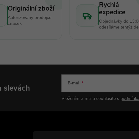
Rychlá
Originální zboží
expedice
Autorizovaný prodejce
Objednávky do 13:0
značek
odesíláme tentýž d
E-mail
a slevách
Vložením e-mailu souhlasíte s
podmínka