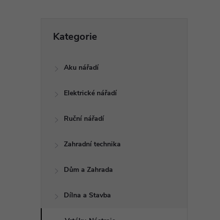
P
Přeskočit
Kategorie
kategorie
o
Aku nářadí
s
Elektrické nářadí
t
Ruční nářadí
r
a
Zahradní technika
n
Dům a Zahrada
n
Dílna a Stavba