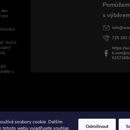
 aku
e pro
info
@
wor
 průvodce
725 183 
ač: Ruční,
nální?
https://
lid
k.com/pro
6157268
sytě
ačněte u
oužívá soubory cookie. Dalším
Odmítnout
S
ráva vyhrazena.
 tohoto webu vyjadřujete souhlas