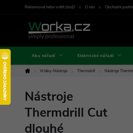
Přejít
Reklamovat nebo vrátit zboží
O nás
Obchodní podm
na
obsah
Aku nářadí
Elektrické nářadí
Vrtáky-Nástroje
Thermdrill
Nástroje Thermdr
Domů
Nástroje
Thermdrill Cut
dlouhé