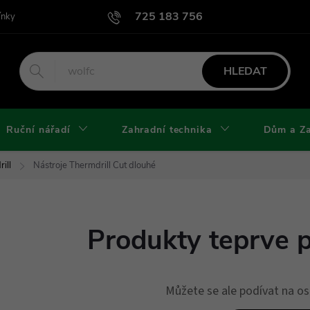
725 183 756
ínky
Podmínky užití webu
Podmínky ochrany osobních údajů a cook
HLEDAT
Ruční nářadí
Zahradní technika
Dům a Z
ill
Nástroje Thermdrill Cut dlouhé
Produkty teprve 
Můžete se ale podívat na os