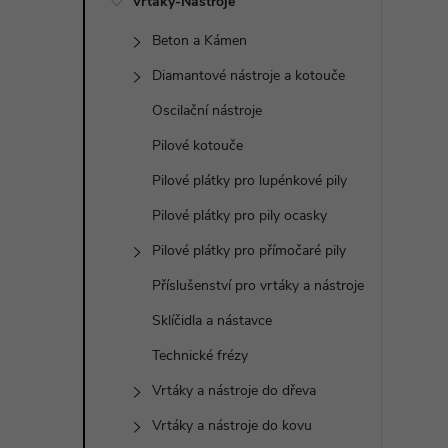
í
Vrtáky-Nástroje
Beton a Kámen
p
Diamantové nástroje a kotouče
a
Oscilační nástroje
n
Pilové kotouče
Pilové plátky pro lupénkové pily
e
Pilové plátky pro pily ocasky
l
Pilové plátky pro přímočaré pily
Příslušenství pro vrtáky a nástroje
Sklíčidla a nástavce
Technické frézy
Vrtáky a nástroje do dřeva
Vrtáky a nástroje do kovu