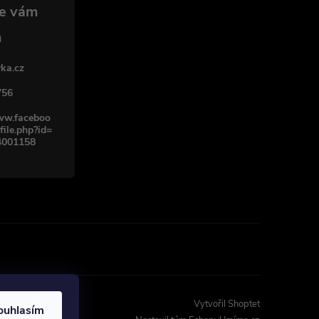
ka.cz
756
www.faceboo
file.php?id=
4001158
Vytvořil Shoptet
ouhlasím