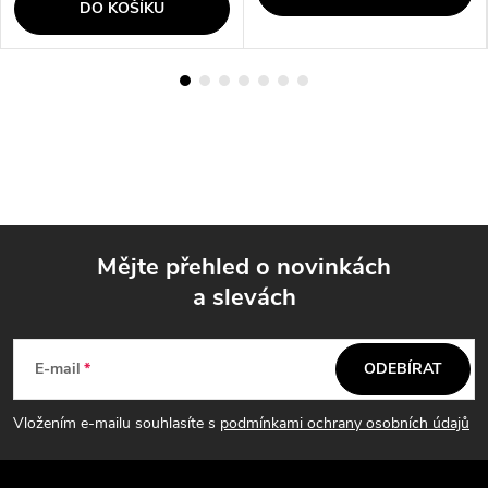
DO KOŠÍKU
Mějte přehled o novinkách
a slevách
Z
á
E-mail
ODEBÍRAT
p
Vložením e-mailu souhlasíte s
podmínkami ochrany osobních údajů
a