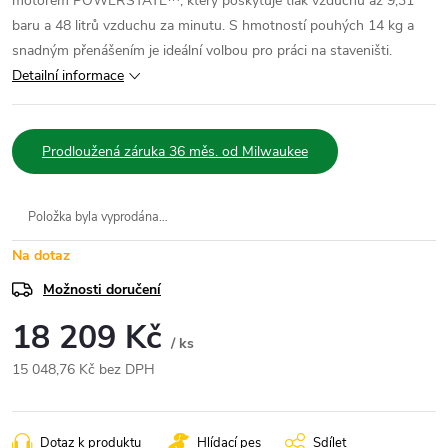
motorem POWERSTATE™, který poskytuje tlak vzduchu až 9,31
baru a 48 litrů vzduchu za minutu. S hmotností pouhých 14 kg a
snadným přenášením je ideální volbou pro práci na staveništi.
Detailní informace
Prodloužená záruka 36 měs. od Milwaukee
Položka byla vyprodána…
Na dotaz
Možnosti doručení
18 209 Kč
/ ks
15 048,76 Kč bez DPH
Měrná
cena:
Dotaz k produktu
Hlídací pes
Sdílet