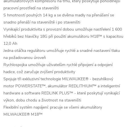
akumulátorových kompresorů na trhu, který poskytuje pohodlnější
pracovní prostředí na staveništi
S hmotností pouhých 14 kg a se dvěma madly na přenášení se
snadno přenáší na staveniště i po staveništi
Vynikající produktivita s provozní dobou umožňuje nastřelení 1 600
hřebíků bez hlavičky 18G při použití akumulátoru M18™ s kapacitou
12,0 Ah
Jedna otáčka regulátoru umožňuje rychlé a snadné nastavení tlaku
na požadovanou úroveň
Rychlospojka umožňuje uživatelům rychlé připojení a odpojení
hadice, což zaručuje zvýšení produktivity
Spojuje tři exkluzivní technologie MILWAUKEE® - bezuhlíkový
motor POWERSTATE™, akumulátor REDLITHIUM™ a inteligentní
hardware a software REDLINK PLUS™ - které poskytují vynikající
výkon, dobu chodu a životnost na staveništi
Flexibilní systém napájení: pracuje se všemi akumulátory
MILWAUKEE® M18™