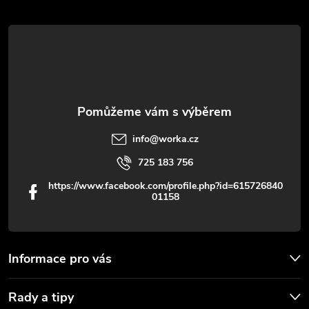
t
í
info
@
worka.cz
725 183 756
https://www.facebook.com/profile.php?id=615726840
01158
Informace pro vás
Rady a tipy