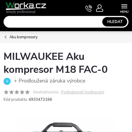
Přejít
NÁKUPNÍ
KOŠÍK
na
obsah
HLEDAT
Aku kompresory
MILWAUKEE Aku
kompresor M18 FAC-0
+ Prodloužená záruka výrobce
Podrobnosti hodnocení
Neohodnoceno
Kód produktu:
4933472166