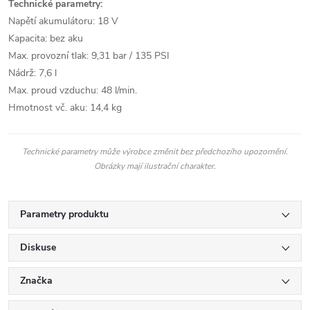
Technické parametry:
Napětí akumulátoru: 18 V
Kapacita: bez aku
Max. provozní tlak: 9,31 bar / 135 PSI
Nádrž: 7,6 l
Max. proud vzduchu: 48 l/min.
Hmotnost vč. aku: 14,4 kg
Technické parametry může výrobce změnit bez předchozího upozornění.
Obrázky mají ilustrační charakter.
Parametry produktu
Diskuse
Značka