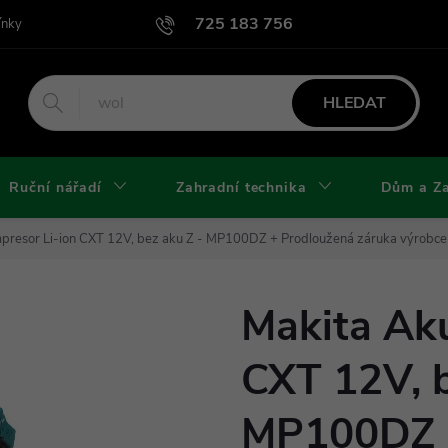
725 183 756
ínky
Podmínky užití webu
Podmínky ochrany osobních údajů a cook
HLEDAT
Ruční nářadí
Zahradní technika
Dům a Z
presor Li-ion CXT 12V, bez aku Z - MP100DZ
+ Prodloužená záruka výrobce
Makita Ak
CXT 12V, b
MP100DZ