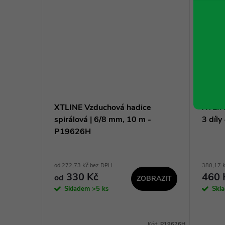
a
XTLINE Vzduchová hadice
XTLIN
sorům
spirálová | 6/8 mm, 10 m -
3 díl
P19626H
obce
od 272,73 Kč bez DPH
380,17 
330 Kč
460 
od
ZOBRAZIT
BRAZIT
Skladem
>5 ks
Skl
:
7906100727
Kód:
P19626H