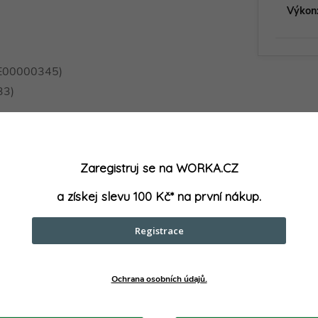
Výkon
(TE00000345)
33)
parametry může výrobce změnit bez předchozího upozornění. Obrázky mají ilustrační
Zaregistruj se na WORKA.CZ
a získej slevu 100 Kč* na první nákup.
muto produktu doporučujeme ještě dok
Registrace
Ochrana osobních údajů.