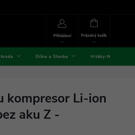
ies
Kontakty
Doprava a platba
Formuláře ke stažení
NÁKUPNÍ
KOŠÍK
Prázdný košík
Přihlášení
ahrada
Dílna a Stavba
Vrtáky-Nástroje
u kompresor Li-ion
ez aku Z -