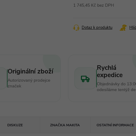
1 745,45 Kč bez DPH
Měrná
cena:
Dotaz k produktu
Hlí
Rychlá
Originální zboží
expedice
Autorizovaný prodejce
Objednávky do 13:0
značek
odesíláme tentýž d
DISKUZE
ZNAČKA
MAKITA
OSTATNÍ INFORMACE