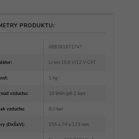
METRY PRODUKTU:
088381871747
látor
:
Li-ion 10,8 V/12 V CXT
ost
:
1 kg
roud vzduchu
:
10 l/min (při 2 bar)
lak vzduchu
:
8,3 bar
ry (DxŠxV)
:
255 x 74 x 173 mm