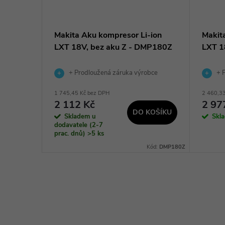
sor
Makita Aku kompresor Li-ion
Makit
LXT 18V, bez aku Z - DMP180Z
LXT 1
obce
+ Prodloužená záruka výrobce
+ P
1 745,45 Kč bez DPH
2 460,3
2 112 Kč
2 97
KOŠÍKU
DO KOŠÍKU
Skladem u
Skl
dodavatele (2-7
prac. dnů)
>5 ks
:
4933464124
Kód:
DMP180Z