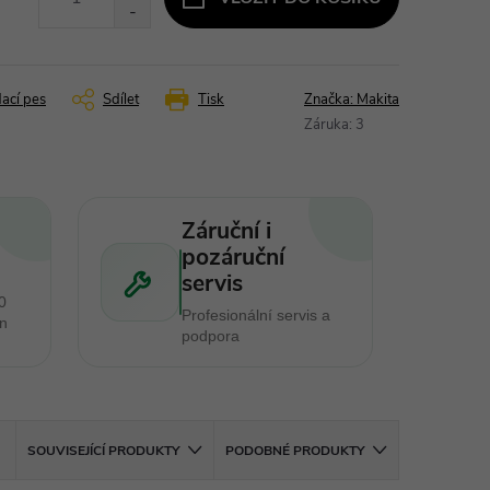
dací pes
Sdílet
Tisk
Značka:
Makita
Záruka
:
3
Záruční i
pozáruční
servis
0
Profesionální servis a
en
podpora
SOUVISEJÍCÍ PRODUKTY
PODOBNÉ PRODUKTY