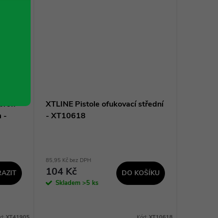
rofi
XTLINE Pistole ofukovací střední
XTLINE 
 -
- XT10618
manomet
XT100
85,95 Kč bez DPH
454,55 Kč 
104 Kč
550 K
AZIT
DO KOŠÍKU
Skladem
>5 ks
Sklad
d:
XT41905
Kód:
XT10618