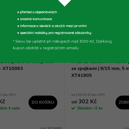
♦ přehled o objednávkách
♦ snadná komunikace
♦ informace o slevách a akcích mezi prvními
♦ speciální nabídky pro registrované zákazníky
* Slevu lze uplatnit při nákupech nad 3000 Kč, Dárkový
kupon obdržíš v registračním emailu.
E Souprava na kompresor
XTLINE Vzduchová hadice p
y - XT10063
se spojkami | 9/15 mm, 5 m
XT41905
Kč bez DPH
od 249,59 Kč bez DPH
Kč
302 Kč
od
DO KOŠÍKU
ZOBR
adem
4 sada
Skladem
>5 ks
Kód:
XT10063
Kó