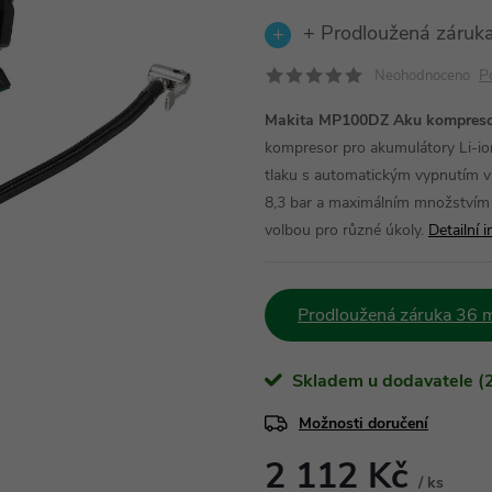
+ Prodloužená záruka
P
Neohodnoceno
Makita MP100DZ Aku kompresor 
kompresor pro akumulátory Li-ion
tlaku s automatickým vypnutím v
8,3 bar a maximálním množstvím v
volbou pro různé úkoly.
Detailní 
Prodloužená záruka 36 m
Skladem u dodavatele (2
Možnosti doručení
2 112 Kč
/ ks