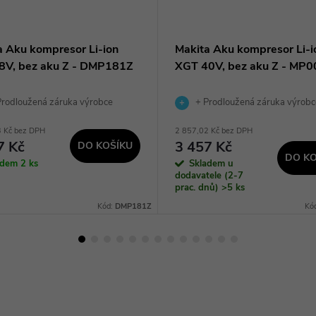
a Aku kompresor Li-ion
Makita Aku kompresor Li-i
8V, bez aku Z - DMP181Z
XGT 40V, bez aku Z - MP
rodloužená záruka výrobce
+ Prodloužená záruka výrobc
3 Kč bez DPH
2 857,02 Kč bez DPH
7 Kč
3 457 Kč
DO KOŠÍKU
DO KO
adem
2 ks
Skladem u
dodavatele (2-7
prac. dnů)
>5 ks
Kód:
DMP181Z
Kó