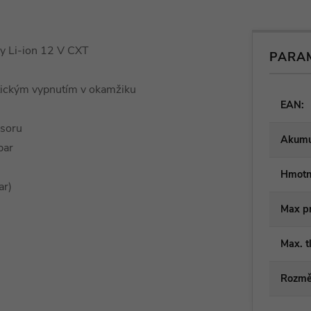
y Li-ion 12 V CXT
PARA
atickým vypnutím v okamžiku
EAN
:
esoru
Akumu
bar
Hmotn
ar)
Max p
Max. t
Rozmě