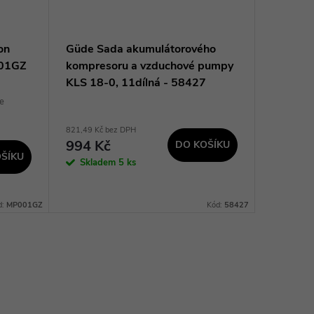
on
Güde Sada akumulátorového
Makita 
001GZ
kompresoru a vzduchové pumpy
40V,bez
KLS 18-0, 11dílná - 58427
e
+ Pro
821,49 Kč bez DPH
3 027,27 K
994 Kč
3 663
DO KOŠÍKU
ŠÍKU
Skladem
5 ks
Sklad
dodavatel
prac. dnů
d:
MP001GZ
Kód:
58427