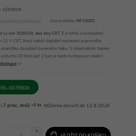
 výrobce
odrobnosti hodnocení
Kód produktu:
MP100DZ
Li-ion 10,8/12V, bez aku CXT Z
je lehký a kompaktní
 12 V CXT, který nabízí digitální nastavení pracovního
 okamžiku dosažení zvoleného tlaku. S maximálním tlakem
zduchu 10 l/min (při 2 bar) je tento kompresor ideální
informace
ěs. od Makita
-7 prac. dnů)
>5 ks
12.8.2026
VLOŽIT DO KOŠÍKU