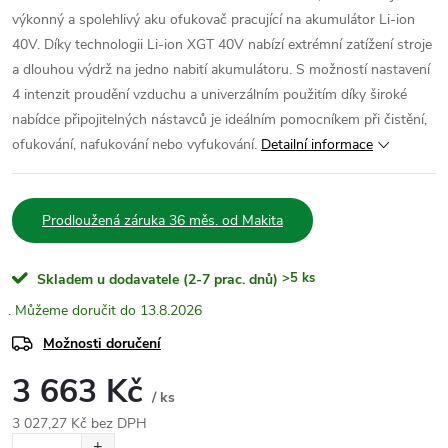
výkonný a spolehlivý aku ofukovač pracující na akumulátor Li-ion
40V. Díky technologii Li-ion XGT 40V nabízí extrémní zatížení stroje
a dlouhou výdrž na jedno nabití akumulátoru. S možností nastavení
4 intenzit proudění vzduchu a univerzálním použitím díky široké
nabídce připojitelných nástavců je ideálním pomocníkem při čistění,
ofukování, nafukování nebo vyfukování.
Detailní informace
Prodloužená záruka 36 měs. od Makita
>5 ks
Skladem u dodavatele (2-7 prac. dnů)
13.8.2026
Možnosti doručení
3 663 Kč
/ ks
3 027,27 Kč bez DPH
Měrná