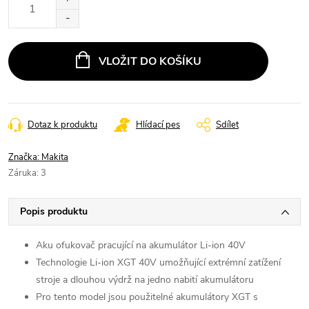
cena:
VLOŽIT DO KOŠÍKU
Dotaz k produktu
Hlídací pes
Sdílet
Značka:
Makita
Záruka
:
3
Popis produktu
Aku ofukovač pracující na akumulátor Li-ion 40V
Technologie Li-ion XGT 40V umožňující extrémní zatížení
stroje a dlouhou výdrž na jedno nabití akumulátoru
Pro tento model jsou použitelné akumulátory XGT s