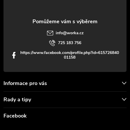
í
info
@
worka.cz
725 183 756
https://www.facebook.com/profile.php?id=615726840
01158
Informace pro vás
Rady a tipy
Facebook