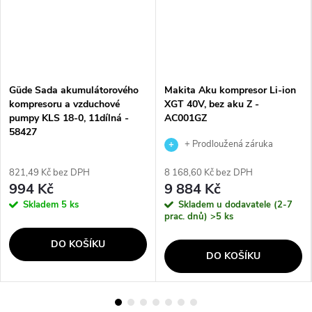
Güde Sada akumulátorového
Makita Aku kompresor Li-ion
kompresoru a vzduchové
XGT 40V, bez aku Z -
pumpy KLS 18-0, 11dílná -
AC001GZ
58427
+ Prodloužená záruka
výrobce
821,49 Kč bez DPH
8 168,60 Kč bez DPH
994 Kč
9 884 Kč
Skladem
5 ks
Skladem u dodavatele (2-7
prac. dnů)
>5 ks
DO KOŠÍKU
DO KOŠÍKU