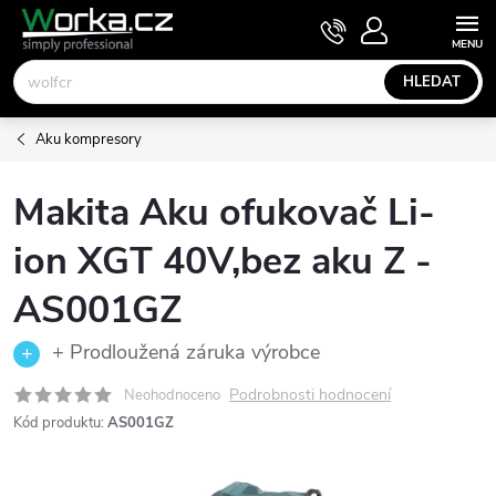
Přejít
NÁKUPNÍ
KOŠÍK
na
obsah
HLEDAT
Aku kompresory
Makita Aku ofukovač Li-
ion XGT 40V,bez aku Z -
AS001GZ
+ Prodloužená záruka výrobce
Podrobnosti hodnocení
Neohodnoceno
Kód produktu:
AS001GZ