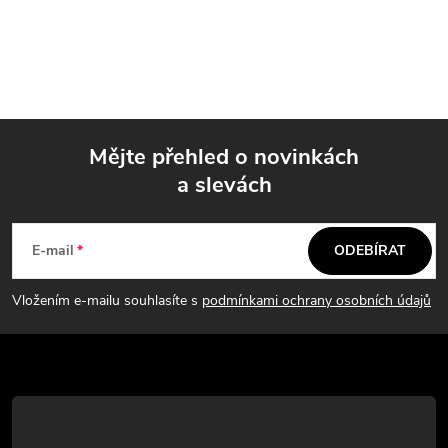
Mějte přehled o novinkách
a slevách
Z
á
E-mail
ODEBÍRAT
p
Vložením e-mailu souhlasíte s
podmínkami ochrany osobních údajů
a
t