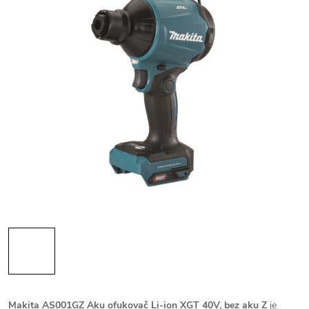
Makita AS001GZ Aku ofukovač Li-ion XGT 40V, bez aku Z
je