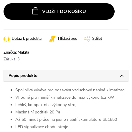
VLOŽIT DO KOŠÍKU
Dotaz k produktu
Hlídací pes
Sdílet
Značka:
Makita
Záruka
:
3
Popis produktu
Spolihlivá vývěva pro odsávání vzduchové náplně klimatizací
Vhodné pro menší klimatizace do max výkonu 5,2 kW
Lehký, kompaktní a výkonný stroj
Maximální podtlak 20 Pa
Až 50 minut práce na jedno nabití akumulátoru BL1850
LED signalizace chodu stroje