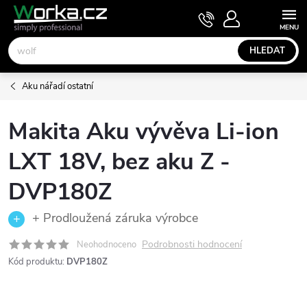
Přejít
NÁKUPNÍ
KOŠÍK
na
obsah
HLEDAT
Aku nářadí ostatní
Makita Aku vývěva Li-ion
LXT 18V, bez aku Z -
DVP180Z
+ Prodloužená záruka výrobce
Podrobnosti hodnocení
Neohodnoceno
Kód produktu:
DVP180Z