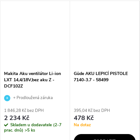
Makita Aku ventilátor Li-ion
Güde AKU LEPICÍ PISTOLE
LXT 14,4/18V,bez aku Z -
7140-3.7 - 58499
DCF102Z
+ Prodloužená záruka
výrobce
1 846,28 Kč bez DPH
395,04 Kč bez DPH
2 234 Kč
478 Kč
Skladem u dodavatele (2-7
Na dotaz
prac. dnů)
>5 ks