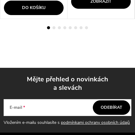
ZOBRAZIT
DO KOŠÍKU
Mějte přehled o novinkách
a slevách
Z
á
E-mail
ODEBÍRAT
p
Vložením e-mailu souhlasíte s
podmínkami ochrany osobních údajů