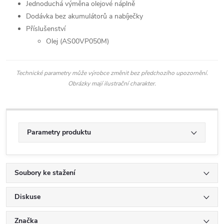
Jednoduchá výměna olejové náplně
Dodávka bez akumulátorů a nabíječky
Příslušenství
Olej (AS00VP050M)
Technické parametry může výrobce změnit bez předchozího upozornění.
Obrázky mají ilustrační charakter.
Parametry produktu
Soubory ke stažení
Diskuse
Značka