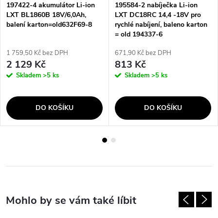
197422-4 akumulátor Li-ion
195584-2 nabíječka Li-ion
LXT BL1860B 18V/6,0Ah,
LXT DC18RC 14,4 -18V pro
balení karton=old632F69-8
rychlé nabíjení, baleno karton
= old 194337-6
1 759,50 Kč bez DPH
671,90 Kč bez DPH
2 129 Kč
813 Kč
Skladem
>5 ks
Skladem
>5 ks
DO KOŠÍKU
DO KOŠÍKU