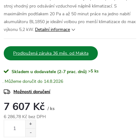
stroj vhodný pro odsávání vzduchové náplně klimatizací. S
maximálním podtlakem 20 Pa a až 50 minut práce na jedno nabití
akumulátoru BL1850 je ideální volbou pro menší klimatizace do max
výkonu 5,2 kW.
Detailní informace
Prodloužená záruka 36 měs. od Makita
>5 ks
Skladem u dodavatele (2-7 prac. dnů)
14.8.2026
Možnosti doručení
7 607 Kč
/ ks
6 286,78 Kč bez DPH
Měrná
cena: