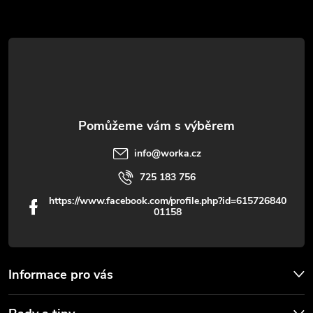
a
t
í
info
@
worka.cz
725 183 756
https://www.facebook.com/profile.php?id=615726840
01158
Informace pro vás