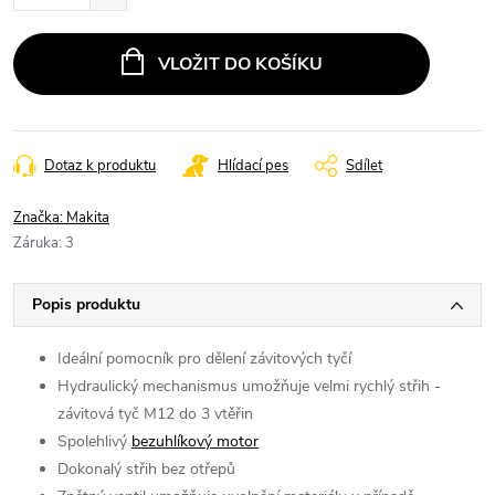
VLOŽIT DO KOŠÍKU
Dotaz k produktu
Hlídací pes
Sdílet
Značka:
Makita
Záruka
:
3
Popis produktu
Ideální pomocník pro dělení závitových tyčí
Hydraulický mechanismus umožňuje velmi rychlý střih -
závitová tyč M12 do 3 vtěřin
Spolehlivý
bezuhlíkový motor
Dokonalý střih bez otřepů