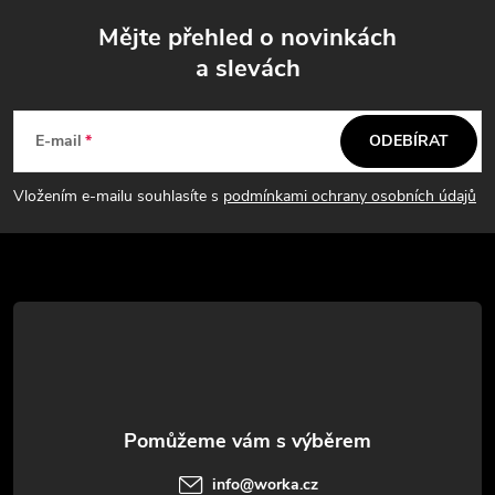
Mějte přehled o novinkách
a slevách
Z
á
E-mail
ODEBÍRAT
p
Vložením e-mailu souhlasíte s
podmínkami ochrany osobních údajů
a
t
í
info
@
worka.cz