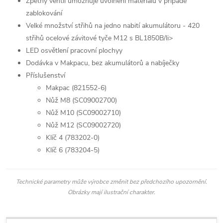
Zpětný ventil umožňuje uvolnění materiálu v případě
zablokování
Velké množství střihů na jedno nabití akumulátoru - 420
střihů ocelové závitové tyče M12 s BL1850B/li>
LED osvětlení pracovní plochyy
Dodávka v Makpacu, bez akumulátorů a nabíječky
Příslušenství
Makpac (821552-6)
Nůž M8 (SC09002700)
Nůž M10 (SC09002710)
Nůž M12 (SC09002720)
Klíč 4 (783202-0)
Klíč 6 (783204-5)
Technické parametry může výrobce změnit bez předchozího upozornění.
Obrázky mají ilustrační charakter.