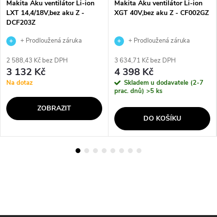
Makita Aku ventilátor Li-ion
Makita Aku ventilátor Li-ion
LXT 14,4/18V,bez aku Z -
XGT 40V,bez aku Z - CF002GZ
DCF203Z
+ Prodloužená záruka
+ Prodloužená záruka
výrobce
výrobce
2 588,43 Kč bez DPH
3 634,71 Kč bez DPH
3 132 Kč
4 398 Kč
Na dotaz
Skladem u dodavatele (2-7
prac. dnů)
>5 ks
ZOBRAZIT
DO KOŠÍKU