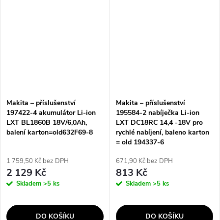
Makita – příslušenství
Makita – příslušenství
197422-4 akumulátor Li-ion
195584-2 nabíječka Li-ion
LXT BL1860B 18V/6,0Ah,
LXT DC18RC 14,4 -18V pro
balení karton=old632F69-8
rychlé nabíjení, baleno karton
= old 194337-6
1 759,50 Kč bez DPH
671,90 Kč bez DPH
2 129 Kč
813 Kč
Skladem
>5 ks
Skladem
>5 ks
DO KOŠÍKU
DO KOŠÍKU