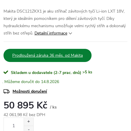
Makita DSC121ZKX1 je aku střihač závitových tyčí Li-ion LXT 18V,
který je ideálním pomocníkem pro dělení závitových tyčí. Díky
hydraulickému mechanismu umožňuje velmi rychlý střih a dokonalý
střih bez otřepů.
Detailní informace
Prodloužená záruka 36 měs. od Makita
>5 ks
Skladem u dodavatele (2-7 prac. dnů)
14.8.2026
Možnosti doručení
50 895 Kč
/ ks
42 061,98 Kč bez DPH
Měrná
cena: