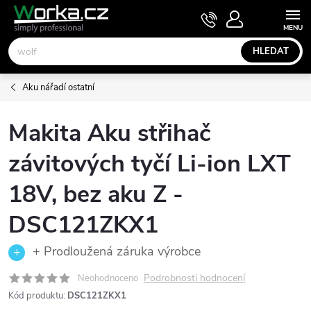
Přejít
NÁKUPNÍ
KOŠÍK
na
obsah
HLEDAT
Aku nářadí ostatní
Makita Aku střihač
závitových tyčí Li-ion LXT
18V, bez aku Z -
DSC121ZKX1
+ Prodloužená záruka výrobce
Podrobnosti hodnocení
Neohodnoceno
Kód produktu:
DSC121ZKX1