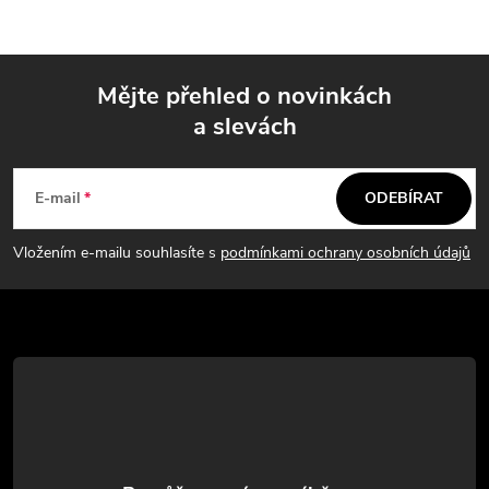
Mějte přehled o novinkách
a slevách
Z
á
E-mail
ODEBÍRAT
p
Vložením e-mailu souhlasíte s
podmínkami ochrany osobních údajů
a
t
í