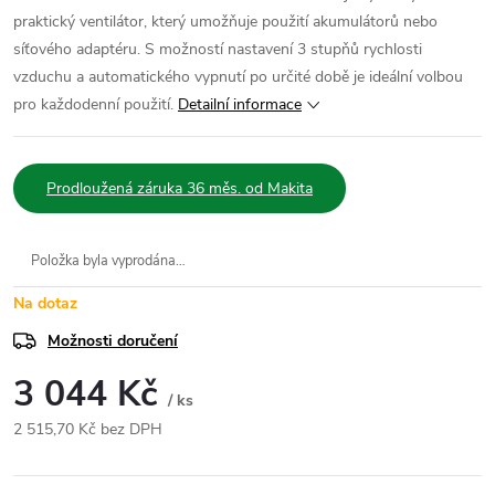
praktický ventilátor, který umožňuje použití akumulátorů nebo
síťového adaptéru. S možností nastavení 3 stupňů rychlosti
vzduchu a automatického vypnutí po určité době je ideální volbou
pro každodenní použití.
Detailní informace
Prodloužená záruka 36 měs. od Makita
Položka byla vyprodána…
Na dotaz
Možnosti doručení
3 044 Kč
/ ks
2 515,70 Kč bez DPH
Měrná
cena: