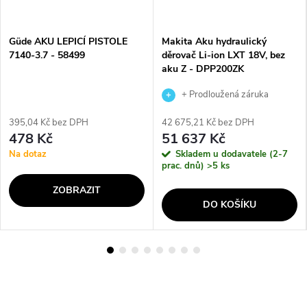
Güde AKU LEPICÍ PISTOLE
Makita Aku hydraulický
7140-3.7 - 58499
děrovač Li-ion LXT 18V, bez
aku Z - DPP200ZK
+ Prodloužená záruka
výrobce
395,04 Kč bez DPH
42 675,21 Kč bez DPH
478 Kč
51 637 Kč
Na dotaz
Skladem u dodavatele (2-7
prac. dnů)
>5 ks
ZOBRAZIT
DO KOŠÍKU