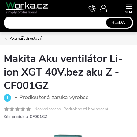
Přejít
NÁKUPNÍ
KOŠÍK
na
obsah
HLEDAT
Aku nářadí ostatní
Makita Aku ventilátor Li-
ion XGT 40V,bez aku Z -
CF001GZ
+ Prodloužená záruka výrobce
Podrobnosti hodnocení
Neohodnoceno
Kód produktu:
CF001GZ