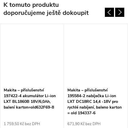
K tomuto produktu
doporučujeme ještě dokoupit
Makita – příslušenství
Makita – příslušenství
197422-4 akumulátor Li-ion
195584-2 nabíječka Li-ion
LXT BL1860B 18V/6,0Ah,
LXT DC18RC 14,4 -18V pro
balení karton=old632F69-8
rychlé nabíjení, baleno karton
= old 194337-6
1 759,50 Kč bez DPH
671,90 Kč bez DPH