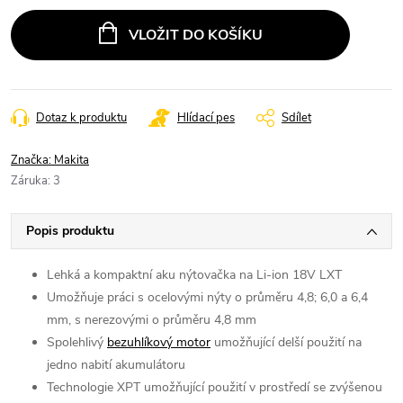
VLOŽIT DO KOŠÍKU
Dotaz k produktu
Hlídací pes
Sdílet
Značka:
Makita
Záruka
:
3
Popis produktu
Lehká a kompaktní aku nýtovačka na Li-ion 18V LXT
Umožňuje práci s ocelovými nýty o průměru 4,8; 6,0 a 6,4
mm, s nerezovými o průměru 4,8 mm
Spolehlivý
bezuhlíkový motor
umožňující delší použití na
jedno nabití akumulátoru
Technologie XPT umožňující použití v prostředí se zvýšenou