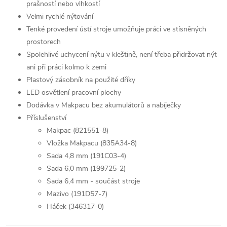
prašností nebo vlhkostí
Velmi rychlé nýtování
Tenké provedení ústí stroje umožňuje práci ve stísněných
prostorech
Spolehlivé uchycení nýtu v kleštině, není třeba přidržovat nýt
ani při práci kolmo k zemi
Plastový zásobník na použité dříky
LED osvětlení pracovní plochy
Dodávka v Makpacu bez akumulátorů a nabíječky
Příslušenství
Makpac (821551-8)
Vložka Makpacu (835A34-8)
Sada 4,8 mm (191C03-4)
Sada 6,0 mm (199725-2)
Sada 6,4 mm - součást stroje
Mazivo (191D57-7)
Háček (346317-0)