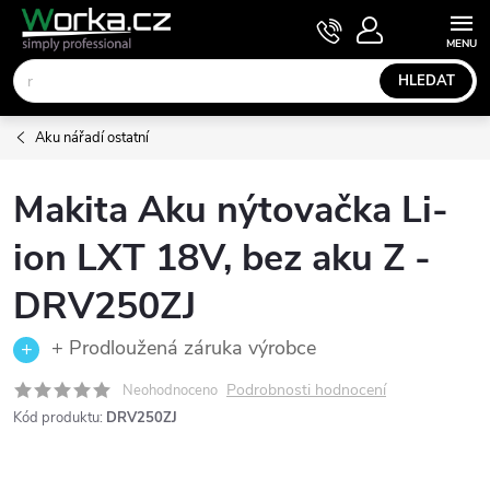
Přejít
NÁKUPNÍ
KOŠÍK
na
obsah
HLEDAT
Aku nářadí ostatní
Makita Aku nýtovačka Li-
ion LXT 18V, bez aku Z -
DRV250ZJ
+ Prodloužená záruka výrobce
Podrobnosti hodnocení
Neohodnoceno
Kód produktu:
DRV250ZJ