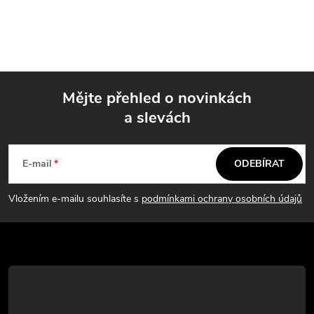
Mějte přehled o novinkách
a slevách
Z
á
E-mail
ODEBÍRAT
p
Vložením e-mailu souhlasíte s
podmínkami ochrany osobních údajů
a
t
í