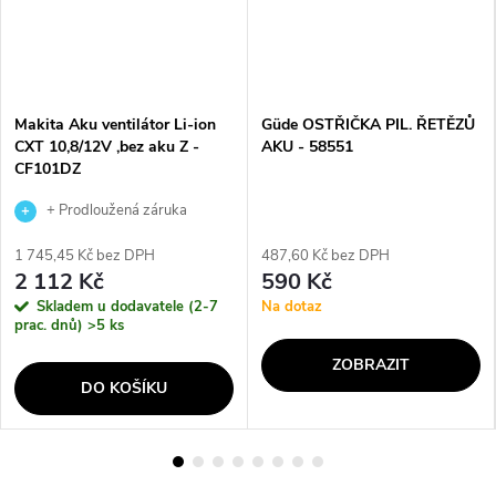
Makita Aku ventilátor Li-ion
Güde OSTŘIČKA PIL. ŘETĚZŮ
CXT 10,8/12V ,bez aku Z -
AKU - 58551
CF101DZ
+ Prodloužená záruka
výrobce
1 745,45 Kč bez DPH
487,60 Kč bez DPH
2 112 Kč
590 Kč
Skladem u dodavatele (2-7
Na dotaz
prac. dnů)
>5 ks
ZOBRAZIT
DO KOŠÍKU