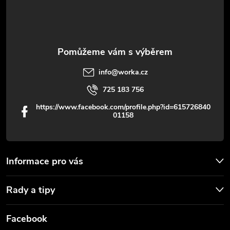
í
info
@
worka.cz
725 183 756
https://www.facebook.com/profile.php?id=615726840
01158
Informace pro vás
Rady a tipy
Facebook