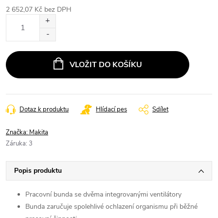
2 652,07 Kč bez DPH
Měrná
cena:
VLOŽIT DO KOŠÍKU
Dotaz k produktu
Hlídací pes
Sdílet
Značka:
Makita
Záruka
:
3
Popis produktu
Pracovní bunda se dvěma integrovanými ventilátory
Bunda zaručuje spolehlivé ochlazení organismu při běžné