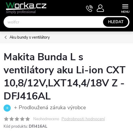
Přejít
NÁKUPNÍ
KOŠÍK
na
obsah
HLEDAT
Aku bundy s ventilátory
Makita Bunda L s
ventilátory aku Li-ion CXT
10,8/12V,LXT14,4/18V Z -
DFJ416AL
+ Prodloužená záruka výrobce
Podrobnosti hodnocení
Neohodnoceno
Kód produktu:
DFJ416AL