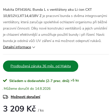
Makita DFJ416AL Bunda L s ventilátory aku Li-ion CXT
10,8/12V,LXT14,4/18V Z
je pracovní bunda s dvěma integrovanými
ventilátory, která zaručuje spolehlivé ochlazení organismu při běžné
pracovní činnosti. Díky nové konstrukci ventilátorů a jejich umístění
je chlazení efektivnější a umožňuje použití bundy i při řízení. Navíc
bunda je odolná vůči UV záření a má možnost odepnutí rukávů.
Detailní informace
Prodloužená záruka 36 měs. od Makita
>5 ks
Skladem u dodavatele (2-7 prac. dnů)
14.8.2026
Možnosti doručení
3 209 Kč
/ ks