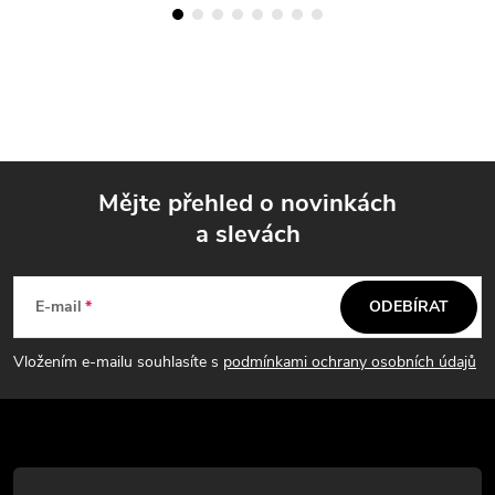
Mějte přehled o novinkách
a slevách
Z
á
E-mail
ODEBÍRAT
p
Vložením e-mailu souhlasíte s
podmínkami ochrany osobních údajů
a
t