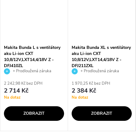
Makita Bunda L s ventilátory
Makita Bunda XL s ventilátory
aku Li-ion CXT
aku Li-ion CXT
10,8/12V,LXT14,4/18V Z -
10,8/12V,LXT14,4/18V Z -
DFJ410ZL
DFJ211ZXL
+ Prodloužená záruka
+ Prodloužená záruka
výrobce
výrobce
2 242,98 Kč bez DPH
1 970,25 Kč bez DPH
2 714 Kč
2 384 Kč
Na dotaz
Na dotaz
ZOBRAZIT
ZOBRAZIT