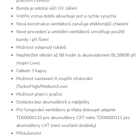
pracovní činnosti
Bunda je odolná vůči UV záření
Vnitřní vrstva dobře absurbuje pot a rychle vysychá
Nová konstrukce ventilátorů zaručuje efektivnější chlazení
Nové provedení a umístění ventilátorů umožňuje použití
bundy i při řízení
Možnost odepnutí rukávů
Nepřetržité větrání až 68 hodin (s akumulátorem BL1860B při
stupni Low)
Celkem 3 kapsy
Možnost nastavení 4 stupňů ofukování
(Turbo/High/Medium/Low)
Možnost praní v pračce
Dodávka bez akumulátorů a nabíječky
Pro fungování ventilátoru je třeba dokoupit adaptér
TD00000110 pro akumulátory CXT nebo TD00000111 pro
akumulátory LXT (není součástí dodávky)
Příslušenství