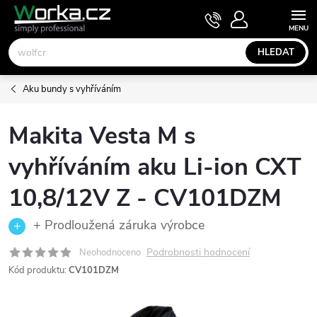
Přejít
NÁKUPNÍ
KOŠÍK
na
obsah
HLEDAT
Aku bundy s vyhříváním
Makita Vesta M s
vyhříváním aku Li-ion CXT
10,8/12V Z - CV101DZM
+ Prodloužená záruka výrobce
Podrobnosti hodnocení
Neohodnoceno
Kód produktu:
CV101DZM