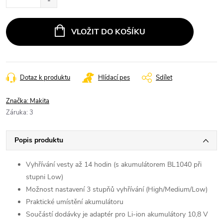
VLOŽIT DO KOŠÍKU
Dotaz k produktu
Hlídací pes
Sdílet
Značka:
Makita
Záruka
:
3
Popis produktu
Vyhřívání vesty až 14 hodin (s akumulátorem BL1040 při
stupni Low)
Možnost nastavení 3 stupňů vyhřívání (High/Medium/Low)
Praktické umístění akumulátoru
Součástí dodávky je adaptér pro Li-ion akumulátory 10,8 V