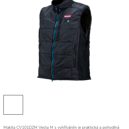
Makita CV101DZM Vesta M s vyhříváním je praktická a pohodlná