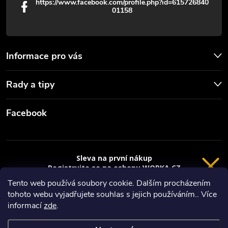
https://www.facebook.com/profile.php?id=615726840
01158
Informace pro vás
Rady a tipy
Facebook
Sleva na první nákup
Registrujte se na eshopu WORKA.CZ
VRÁCENÍ 14 DNÍ
a
sleva 100 Kč*
na nákup je Vaše.
Tento web používá soubory cookie. Dalším procházením
tohoto webu vyjadřujete souhlas s jejich používáním.. Více
Registrace
Copyright 2026
Worka.cz - Vše pro práci a řemeslo
. Všechna práva
informací
zde
.
vyhrazena.
*platí při nákupu nad 3000 Kč