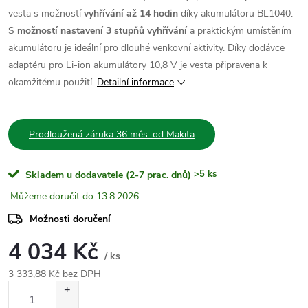
vesta s možností
vyhřívání až 14 hodin
díky akumulátoru BL1040.
S
možností nastavení 3 stupňů vyhřívání
a praktickým umístěním
akumulátoru je ideální pro dlouhé venkovní aktivity. Díky dodávce
adaptéru pro Li-ion akumulátory 10,8 V je vesta připravena k
okamžitému použití.
Detailní informace
Prodloužená záruka 36 měs. od Makita
>5 ks
Skladem u dodavatele (2-7 prac. dnů)
13.8.2026
Možnosti doručení
4 034 Kč
/ ks
3 333,88 Kč bez DPH
Měrná
cena: