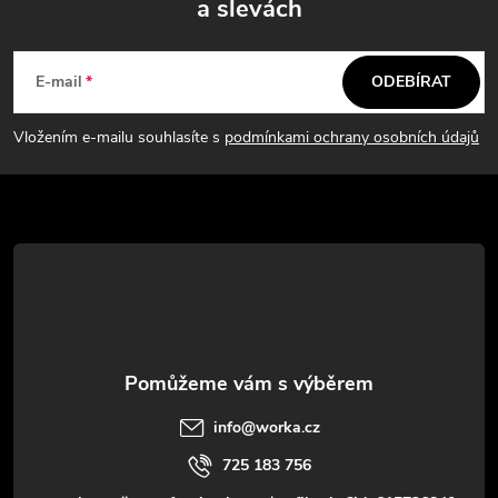
a slevách
Z
á
E-mail
ODEBÍRAT
p
Vložením e-mailu souhlasíte s
podmínkami ochrany osobních údajů
a
t
í
info
@
worka.cz
725 183 756