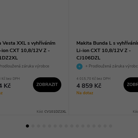
a Vesta XXL s vyhříváním
Makita Bunda L s vyhříván
i-ion CXT 10,8/12V Z -
Li-ion CXT 10,8/12V Z -
1DZ2XL
CJ106DZL
rodloužená záruka výrobce
+ Prodloužená záruka výrobc
8 Kč bez DPH
4 015,70 Kč bez DPH
4 Kč
ZOBRAZIT
4 859 Kč
ZOBR
az
Na dotaz
Kód:
CV101DZ2XL
Kó