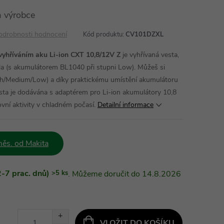
 výrobce
odrobnosti hodnocení
Kód produktu:
CV101DZXL
yhříváním aku Li-ion CXT 10,8/12V Z
je vyhřívaná vesta,
pla (s akumulátorem BL1040 při stupni Low). Můžeš si
igh/Medium/Low) a díky praktickému umístění akumulátoru
esta je dodávána s adaptérem pro Li-ion akumulátory 10,8
kovní aktivity v chladném počasí.
Detailní informace
ěs. od Makita
-7 prac. dnů)
>5 ks
14.8.2026
VLOŽIT DO KOŠÍKU