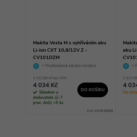
á
Makita Vesta M s vyhříváním aku
Makit
ká,
Li-ion CXT 10,8/12V Z -
aku L
CV101DZM
CV10
obce
+ Prodloužená záruka výrobce
+ P
3 333,88 Kč bez DPH
3 333,8
BRAZIT
4 034 Kč
4 03
DO KOŠÍKU
Skladem u
Na dot
dodavatele (2-7
prac. dnů)
>5 ks
:
4932480064
Kód:
CV101DZM