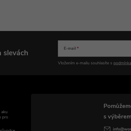
E-mail
a slevách
Vložením e-mailu souhlasíte s
podmínka
 aku
e pro
info
@
wor
 průvodce