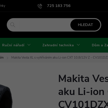
725 183 756
ínky
Podmínky užití webu
Podmínky ochrany osobních údajů a cook
HLEDAT
Ruční nářadí
Zahradní technika
Dům a Z
ním
Makita Vesta XL s vyhříváním aku Li-ion CXT 10,8/12V Z - CV101D
Makita Ves
aku Li-ion
CV101DZ