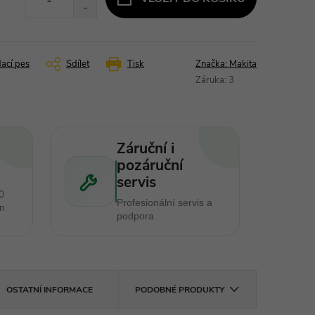
dací pes
Sdílet
Tisk
Značka:
Makita
Záruka
:
3
Záruční i
pozáruční
servis
0
Profesionální servis a
en
podpora
OSTATNÍ INFORMACE
PODOBNÉ PRODUKTY