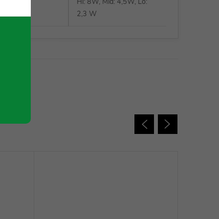
Hi: 8W, Mid: 4,5W, Lo:
vnost
:
2,3 W
 charakter.