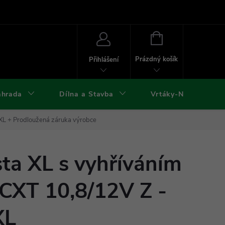
ies
Kontakty
Doprava a platba
Formuláře ke stažení
NÁKUPNÍ
KOŠÍK
Prázdný košík
Přihlášení
ahrada
Dílna a Stavba
Vrtáky-Nástroje
ZXL
+ Prodloužená záruka výrobce
ta XL s vyhříváním
 CXT 10,8/12V Z -
XL