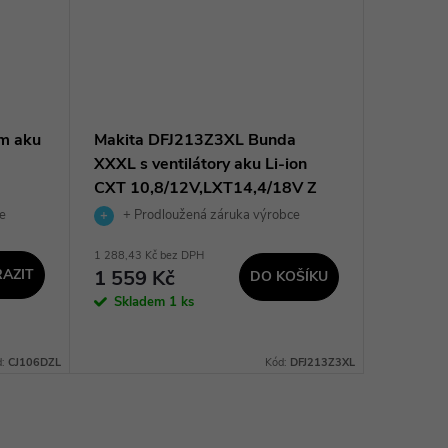
ím aku
Makita DFJ213Z3XL Bunda
Makita B
XXXL s ventilátory aku Li-ion
Li-ion 
CXT 10,8/12V,LXT14,4/18V Z
10,8/12
DFJ213
e
+ Prodloužená záruka výrobce
+ Pro
1 288,43 Kč bez DPH
2 788,43 K
AZIT
1 559 Kč
3 374
DO KOŠÍKU
Skladem
1 ks
Sklad
dodavatel
prac. dnů
d:
CJ106DZL
Kód:
DFJ213Z3XL