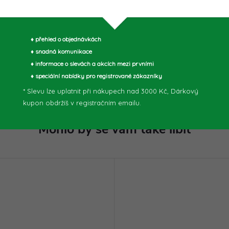
Výhře
♦ přehled o objednávkách
♦ snadná komunikace
♦ informace o slevách a akcích mezi prvními
parametry může výrobce změnit bez předchozího upozornění. Obrázky mají ilustrační
♦ speciální nabídky pro registrované zákazníky
* Slevu lze uplatnit při nákupech nad 3000 Kč, Dárkový
kupon obdržíš v registračním emailu.