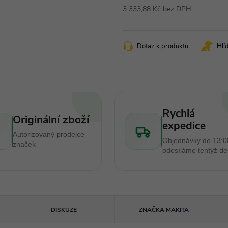
3 333,88 Kč bez DPH
Měrná
cena:
Dotaz k produktu
Hlí
Rychlá
Originální zboží
expedice
Autorizovaný prodejce
Objednávky do 13:0
značek
odesíláme tentýž d
DISKUZE
ZNAČKA
MAKITA