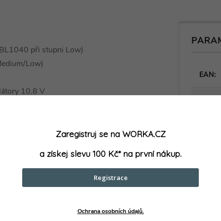
PARA
 BL1040 při stupni Low)
/Medium/Low)
EAN
:
látory 10,8 V
Doba p
ro kardiaky
Doba p
Zaregistruj se na WORKA.CZ
Doba p
a získej slevu 100 Kč* na první nákup.
Hmotn
Registrace
Veliko
Ochrana osobních údajů.