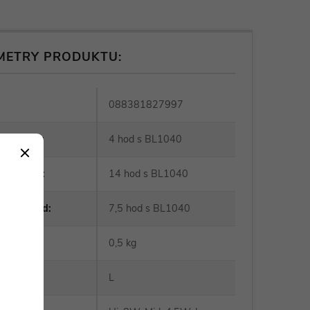
METRY PRODUKTU:
088381827997
oužití Hi
:
4 hod s BL1040
oužití Lo
:
14 hod s BL1040
oužití Mid
:
7,5 hod s BL1040
ost
:
0,5 kg
st
:
L