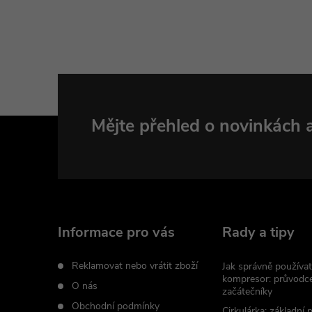
Z
Mějte přehled o novinkách
á
p
a
Informace pro vás
Rady a tipy
t
Reklamovat nebo vrátit zboží
Jak správně používat
kompresor: průvodc
O nás
začátečníky
í
Obchodní podmínky
Cirkulárka: základní