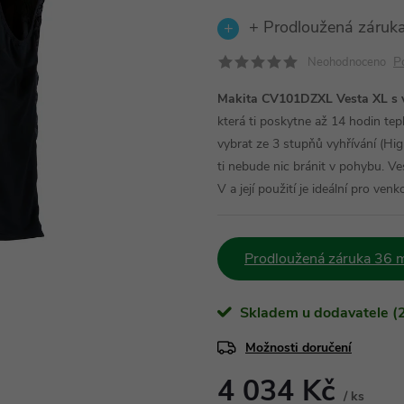
+ Prodloužená záruka
P
Neohodnoceno
Makita CV101DZXL Vesta XL s v
která ti poskytne až 14 hodin te
vybrat ze 3 stupňů vyhřívání (H
ti nebude nic bránit v pohybu. V
V a její použití je ideální pro ven
Prodloužená záruka 36 m
Skladem u dodavatele (2
Možnosti doručení
4 034 Kč
/ ks