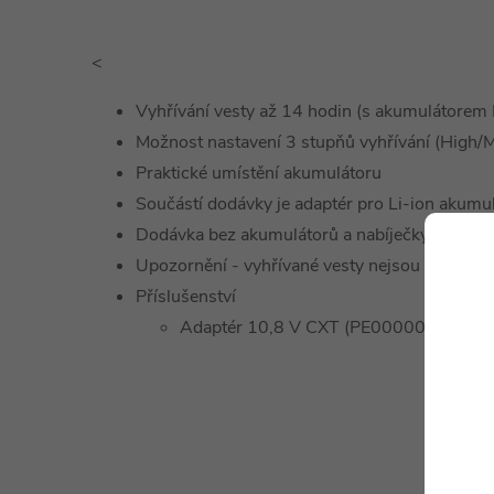
<
Vyhřívání vesty až 14 hodin (s akumulátorem
Možnost nastavení 3 stupňů vyhřívání (High
Praktické umístění akumulátoru
Součástí dodávky je adaptér pro Li-ion akumu
Dodávka bez akumulátorů a nabíječky
Upozornění - vyhřívané vesty nejsou vhodné p
Příslušenství
Adaptér 10,8 V CXT (PE00000037)