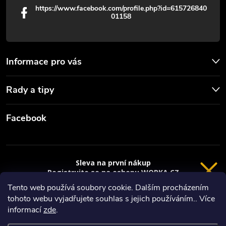
https://www.facebook.com/profile.php?id=615726840
01158
Informace pro vás
Rady a tipy
Facebook
Sleva na první nákup
Registrujte se na eshopu WORKA.CZ
VRÁCENÍ 14 DNÍ
a
sleva 100 Kč*
na nákup je Vaše.
Tento web používá soubory cookie. Dalším procházením
tohoto webu vyjadřujete souhlas s jejich používáním.. Více
Registrace
Copyright 2026
Worka.cz - Vše pro práci a řemeslo
. Všechna práva
informací
zde
.
vyhrazena.
*platí při nákupu nad 3000 Kč