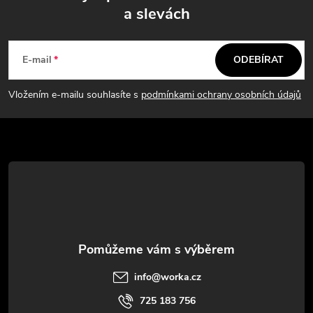
a slevách
Z
á
E-mail
ODEBÍRAT
p
Vložením e-mailu souhlasíte s
podmínkami ochrany osobních údajů
a
t
í
info
@
worka.cz
725 183 756