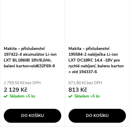
Makita – příslušenství
Makita – příslušenství
197422-4 akumulátor Li-ion
195584-2 nabíječka Li-ion
LXT BL1860B 18V/6,0Ah,
LXT DC18RC 14,4 -18V pro
balení karton=old632F69-8
rychlé nabíjení, baleno karton
= old 194337-6
1 759,50 Kč bez DPH
671,90 Kč bez DPH
2 129 Kč
813 Kč
Skladem
>5 ks
Skladem
>5 ks
DO KOŠÍKU
DO KOŠÍKU