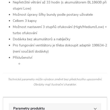
Nepřetržité větrání až 33 hodin (s akumulátorem BL1860B při
stupni Low)
Možnost úpravy šířky bundy podle postavy uživatele
Celkem 3 kapsy
Možnost nastavení 3 stupňů ofukování (High/Medium/Low) +
turbo ofukování
Dodávka bez akumulátorů a nabíječky
Pro fungování ventilátoru je třeba dokoupit adaptér 198634-2
(není součástí dodávky)
Příslušenství
Technické parametry může výrobce změnit bez předchozího upozornění.
Obrázky mají ilustrační charakter.
Parametry produktu