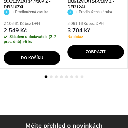
10,8/12V,LXT14,4/18V Z -
10,8/12V,LXT14,4/18V Z -
DFJ310ZXL
DFJ212AL
+ Prodloužená záruka
+ Prodloužená záruka
výrobce
výrobce
2 106,61 Kč bez DPH
3 061,16 Kč bez DPH
2 549 Kč
3 704 Kč
Skladem u dodavatele (2-7
Na dotaz
prac. dnů)
>5 ks
ZOBRAZIT
DO KOŠÍKU
Mějte přehled o novinkách