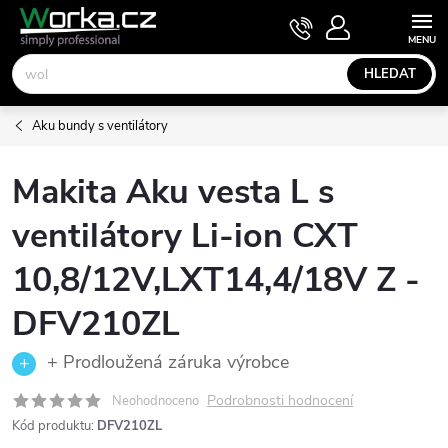
Přejít
NÁKUPNÍ
KOŠÍK
na
obsah
HLEDAT
Aku bundy s ventilátory
Makita Aku vesta L s
ventilátory Li-ion CXT
10,8/12V,LXT14,4/18V Z -
DFV210ZL
+ Prodloužená záruka výrobce
Podrobnosti hodnocení
Neohodnoceno
Kód produktu:
DFV210ZL