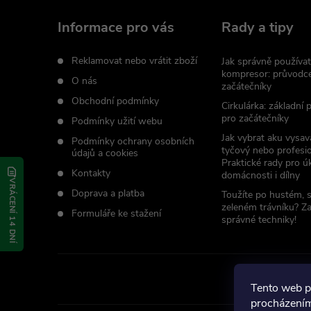
a
Informace pro vás
Rady a tipy
t
Reklamovat nebo vrátit zboží
Jak správně používat
kompresor: průvodc
O nás
začátečníky
í
Obchodní podmínky
Cirkulárka: základní
pro začátečníky
Podmínky užití webu
Jak vybrat aku vysav
Podmínky ochrany osobních
tyčový nebo profesio
údajů a cookies
Praktické rady pro úk
Kontakty
domácnosti i dílny
VRÁCENÍ 14 DNÍ
Doprava a platba
Toužíte po hustém, 
zeleném trávníku? Z
Formuláře ke stažení
správné techniky!
Tento web p
procházením