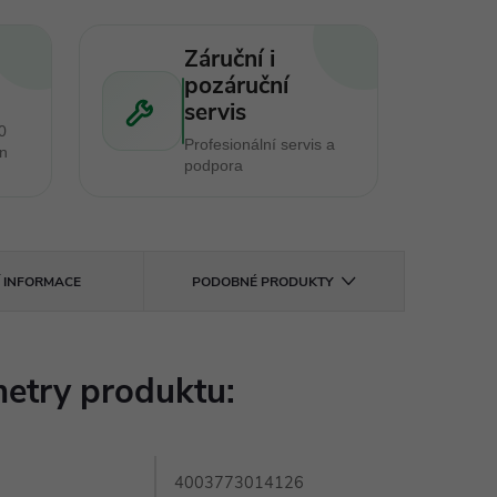
Záruční i
pozáruční
servis
0
Profesionální servis a
en
podpora
Í INFORMACE
PODOBNÉ PRODUKTY
etry produktu:
4003773014126