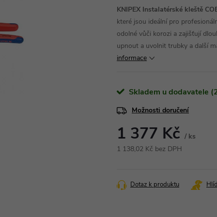
KNIPEX Instalatérské kleště 
které jsou ideální pro profesion
odolné vůči korozi a zajišťují dl
upnout a uvolnit trubky a další m
informace
Skladem u dodavatele (2
Možnosti doručení
1 377 Kč
/ ks
1 138,02 Kč bez DPH
Měrná
cena:
Dotaz k produktu
Hlí