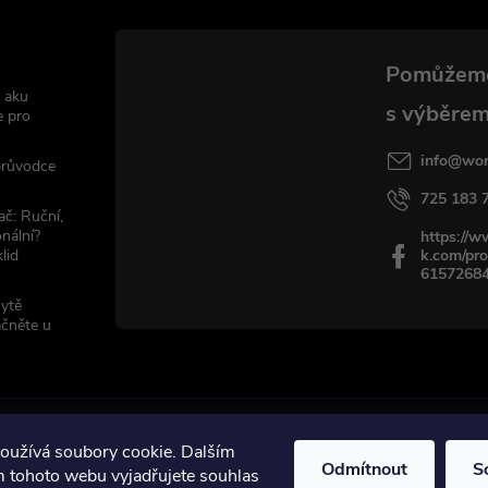
 aku
e pro
info
@
wor
 průvodce
725 183 
ač: Ruční,
nální?
https://
lid
k.com/pro
6157268
sytě
ačněte u
oužívá soubory cookie. Dalším
Odmítnout
S
 tohoto webu vyjadřujete souhlas