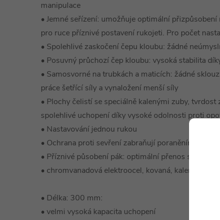
manipulace
• Jemné seřízení: umožňuje optimální přizpůsobení
pro ruce příznivé postavení rukojeti. Pro počet nasta
• Spolehlivé zaskočení čepu kloubu: žádné neúmysl
• Posuvný průchozí čep kloubu: vysoká stabilita dík
• Samosvorné na trubkách a maticích: žádné sklouz
práce šetřící síly a vynaložení menší síly
• Plochy čelistí se speciálně kalenými zuby, tvrdost
spolehlivé uchopení díky vysoké odolnosti proti opo
• Nastavování jednou rukou
• Ochrana proti sevření zabraňují poraněním způs
• Příznivé působení pák: optimální přenos sil
• chromvanadová elektroocel, kovaná, kalená v oleji
• Délka: 300 mm:
• velmi vysoká kapacita uchopení