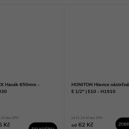
X Hasák 650mm -
HONITON Hlavice nástrčn
030
E 1/2" | E10 - H1910
5 Kč bez DPH
od 51,24 Kč bez DPH
6 Kč
62 Kč
ZOBR
od