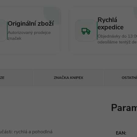
Rychlá
Originální zboží
expedice
Autorizovaný prodejce
Objednávky do 13:0
značek
odesíláme tentýž d
ZE
ZNAČKA
KNIPEX
OSTATN
Param
učásti: rychlá a pohodlná
EAN
: