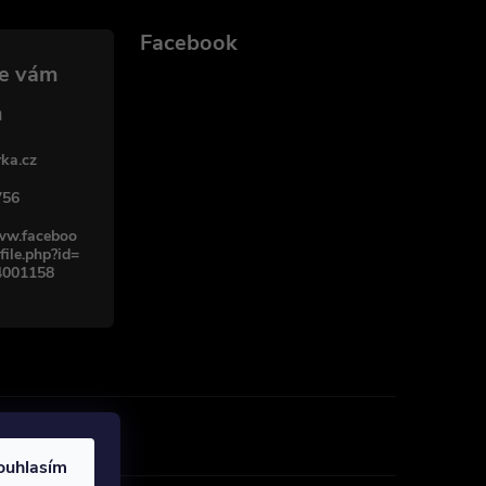
Facebook
ka.cz
756
www.faceboo
file.php?id=
4001158
ouhlasím