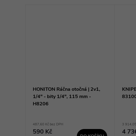
ový |
HONITON Ráčna otočná | 2v1,
KNIPE
1/4" - bity 1/4", 115 mm -
8310
H8206
487,60 Kč bez DPH
3 914,0
590 Kč
4 73
KOŠÍKU