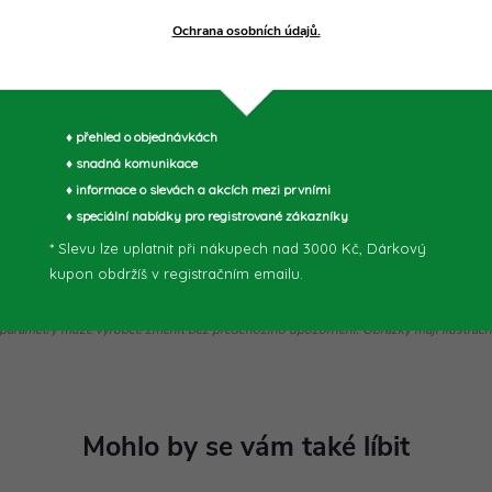
Ochrana osobních údajů.
 rukojetí
♦ přehled o objednávkách
♦ snadná komunikace
♦ informace o slevách a akcích mezi prvními
♦ speciální nabídky pro registrované zákazníky
* Slevu lze uplatnit při nákupech nad 3000 Kč, Dárkový
kupon obdržíš v registračním emailu.
parametry může výrobce změnit bez předchozího upozornění. Obrázky mají ilustrační