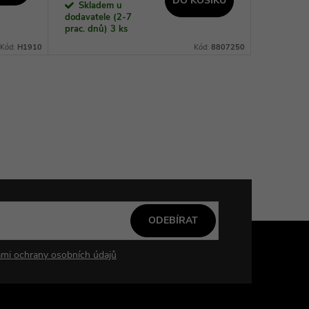
DO KOŠÍKU
Skladem u
Sklad
dodavatele (2-7
dodavatel
prac. dnů)
3 ks
prac. dnů
Kód:
H1910
Kód:
8807250
ODEBÍRAT
mi ochrany osobních údajů