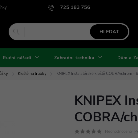
725 183 756
ínky
Podmínky užití webu
Podmínky ochrany osobních údajů a cook
HLEDAT
Ruční nářadí
Zahradní technika
Dům a Z
Nůžky
Kleště na trubky
KNIPEX Instalatérské kleště COBRA/chrom -
KNIPEX Ins
COBRA/ch
P
Neohodnoceno