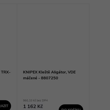
á TRX-
KNIPEX Kleště Aligátor, VDE
KNIPEX 
máčené - 8807250
chrom 
960,33 Kč bez DPH
506,61 Kč 
1 162 Kč
613 K
AZIT