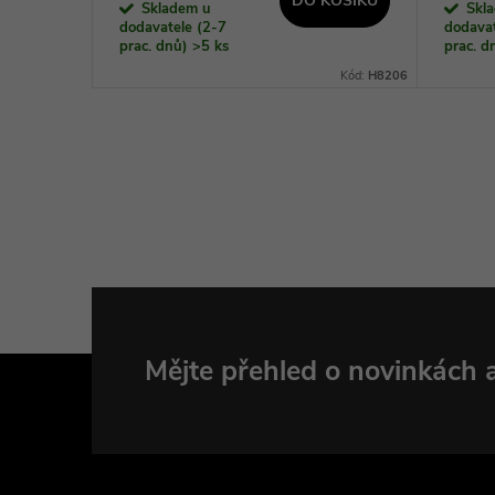
DO KOŠÍKU
Skladem u
Skl
dodavatele (2-7
dodavat
prac. dnů)
>5 ks
prac. 
Kód:
HPT106
Kód:
H8206
Z
Mějte přehled o novinkách
á
p