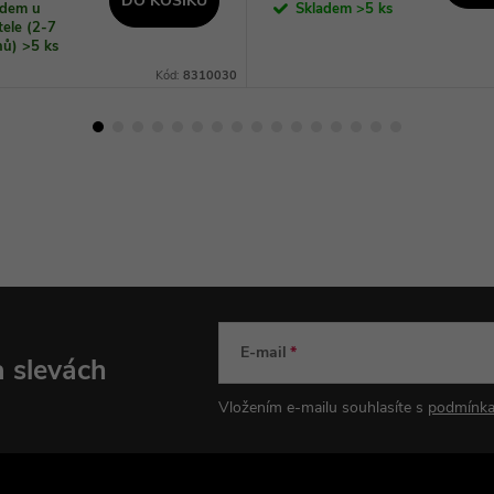
DO KOŠÍKU
adem u
Skladem
>5 ks
ele (2-7
dnů)
>5 ks
Kód:
8310030
E-mail
a slevách
Vložením e-mailu souhlasíte s
podmínka