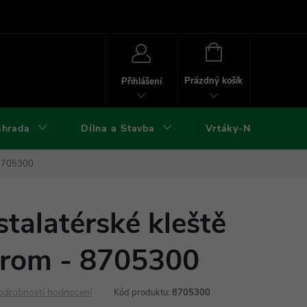
ies
Kontakty
Doprava a platba
Formuláře ke stažení
NÁKUPNÍ
KOŠÍK
Prázdný košík
Přihlášení
ahrada
Dílna a Stavba
Vrtáky-Nástroje
 8705300
talatérské kleště
rom - 8705300
odrobnosti hodnocení
Kód produktu:
8705300