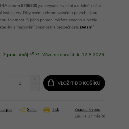
COBRA chrom 8705300
jsou vysoce kvalitní a odolné kleště,
ální instalatéry. Díky svému chromovanému povrchu jsou
ouhou životnost. S jejich pomocí můžete snadno a rychle
ateriály s maximální přesností a bezpečností.
Detailní
-7 prac. dnů)
>5 ks
12.8.2026
VLOŽIT DO KOŠÍKU
dací pes
Sdílet
Tisk
Značka:
Knipex
Záruka
:
24 měsíců