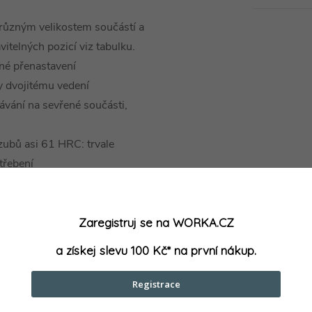
 různým velikostem součástí a
vitelných pozicí viz tabulku.
né přenastavení
y dvojitému vedení
ávání na sevřené součásti,
 zubů asi 61 HRC: trvale
třebení
obeným uskřípnutím
Zaregistruj se na WORKA.CZ
a získej slevu 100 Kč* na první nákup.
Registrace