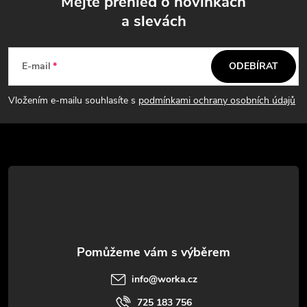
Mějte přehled o novinkách
a slevách
Z
á
E-mail
ODEBÍRAT
p
Vložením e-mailu souhlasíte s
podmínkami ochrany osobních údajů
a
t
í
info
@
worka.cz
725 183 756