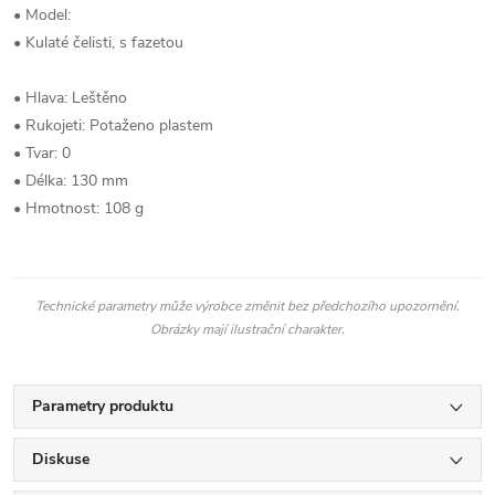
• Model:
• Kulaté čelisti, s fazetou
• Hlava: Leštěno
• Rukojeti: Potaženo plastem
• Tvar: 0
• Délka: 130 mm
• Hmotnost: 108 g
Technické parametry může výrobce změnit bez předchozího upozornění.
Obrázky mají ilustrační charakter.
Parametry produktu
Diskuse