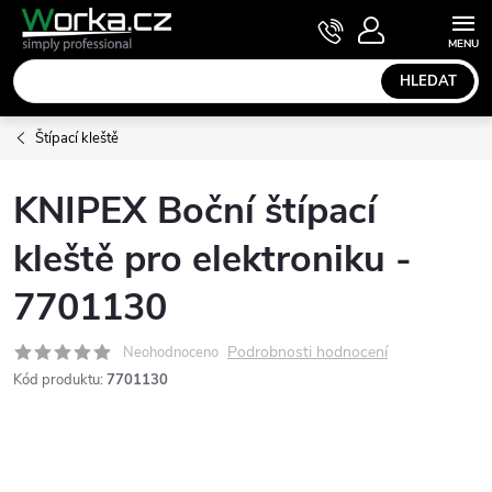
Přejít
NÁKUPNÍ
KOŠÍK
na
obsah
HLEDAT
Štípací kleště
KNIPEX Boční štípací
kleště pro elektroniku -
7701130
Podrobnosti hodnocení
Neohodnoceno
Kód produktu:
7701130