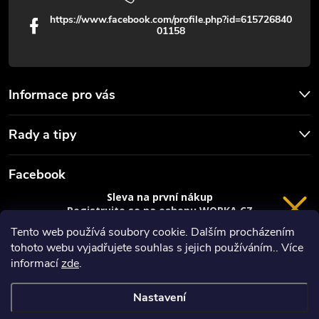
https://www.facebook.com/profile.php?id=615726840
01158
Informace pro vás
Rady a tipy
Facebook
Sleva na první nákup
Registrujte se na eshopu WORKA.CZ
VRÁCENÍ 14 DNÍ
a
sleva 100 Kč*
na nákup je Vaše.
Tento web používá soubory cookie. Dalším procházením
tohoto webu vyjadřujete souhlas s jejich používáním.. Více
Registrace
informací
zde
.
*platí při nákupu nad 3000 Kč
Nastavení
Copyright 2026
Worka.cz - Vše pro práci a řemeslo
. Všechna práva
Privacy policy
vyhrazena.