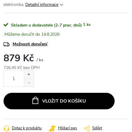
elektronika.
Detailní informace
1 ks
Skladem u dodavatele (2-7 prac. dnů)
14.8.2026
Možnosti doručení
879 Kč
/ ks
726,45 Kč bez DPH
Měrná
cena:
VLOŽIT DO KOŠÍKU
Dotaz k produktu
Hlídací pes
Sdílet