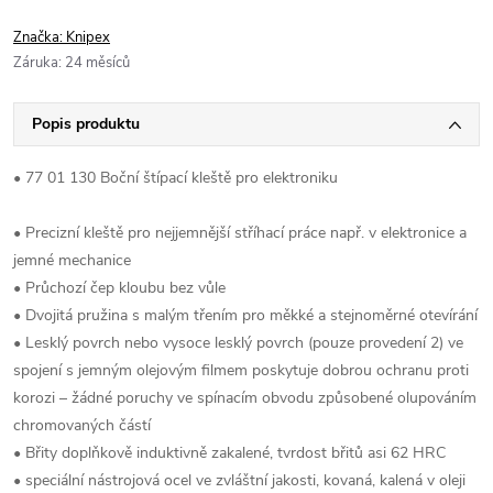
Značka:
Knipex
Záruka
:
24 měsíců
Popis produktu
• 77 01 130 Boční štípací kleště pro elektroniku
• Precizní kleště pro nejjemnější stříhací práce např. v elektronice a
jemné mechanice
• Průchozí čep kloubu bez vůle
• Dvojitá pružina s malým třením pro měkké a stejnoměrné otevírání
• Lesklý povrch nebo vysoce lesklý povrch (pouze provedení 2) ve
spojení s jemným olejovým filmem poskytuje dobrou ochranu proti
korozi – žádné poruchy ve spínacím obvodu způsobené olupováním
chromovaných částí
• Břity doplňkově induktivně zakalené, tvrdost břitů asi 62 HRC
• speciální nástrojová ocel ve zvláštní jakosti, kovaná, kalená v oleji