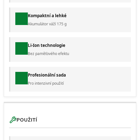
Kompaktní a lehké
Akumulátor váží 175 g
Li-Ion technologie
Bez paměťového efektu
Profesionální sada
Pro intenzivní použití
POUŽITÍ