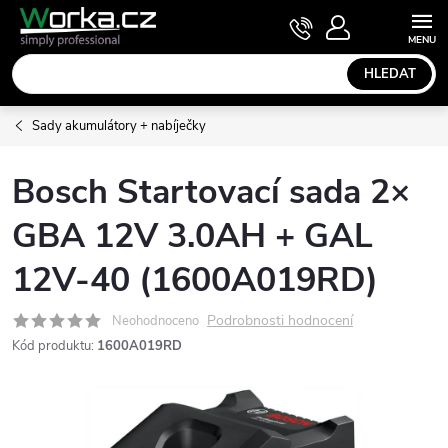
Přejít
NÁKUPNÍ
KOŠÍK
na
obsah
HLEDAT
Sady akumulátory + nabíječky
Bosch Startovací sada 2×
GBA 12V 3.0AH + GAL
12V-40 (1600A019RD)
Podrobnosti hodnocení
Neohodnoceno
Kód produktu:
1600A019RD