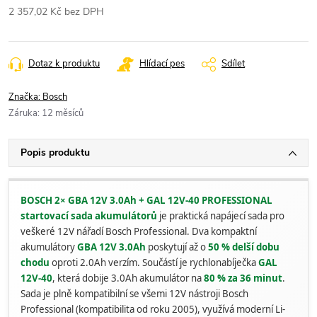
2 357,02 Kč bez DPH
Měrná
cena:
Dotaz k produktu
Hlídací pes
Sdílet
Značka:
Bosch
Záruka
:
12 měsíců
Popis produktu
BOSCH 2× GBA 12V 3.0Ah + GAL 12V-40 PROFESSIONAL
startovací sada akumulátorů
je praktická napájecí sada pro
veškeré 12V nářadí Bosch Professional. Dva kompaktní
akumulátory
GBA 12V 3.0Ah
poskytují až o
50 % delší dobu
chodu
oproti 2.0Ah verzím. Součástí je rychlonabíječka
GAL
12V-40
, která dobije 3.0Ah akumulátor na
80 % za 36 minut
.
Sada je plně kompatibilní se všemi 12V nástroji Bosch
Professional (kompatibilita od roku 2005), využívá moderní Li-