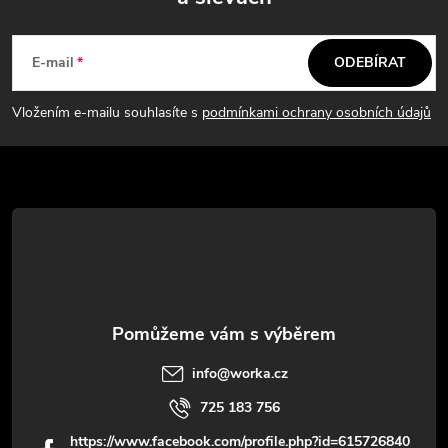
Z
á
E-mail
ODEBÍRAT
p
Vložením e-mailu souhlasíte s
podmínkami ochrany osobních údajů
a
t
í
info
@
worka.cz
725 183 756
https://www.facebook.com/profile.php?id=615726840