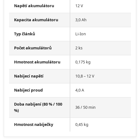
Napětí akumulátoru
12 V
Kapacita akumulátoru
3,0 Ah
Typ článků
Li-Ion
Počet akumulátorů
2 ks
Hmotnost akumulátoru
0,175 kg
Nabíjecí napětí
10,8 – 12 V
Nabíjecí proud
4,0 A
Doba nabíjení (80 % / 100
36 / 50 min
%)
Hmotnost nabíječky
0,45 kg