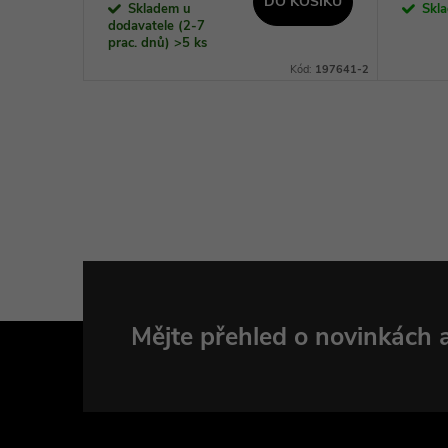
DO KOŠÍKU
Skladem u
Skl
dodavatele (2-7
prac. dnů)
>5 ks
Kód:
58540
Kód:
197641-2
Z
Mějte přehled o novinkách
á
p