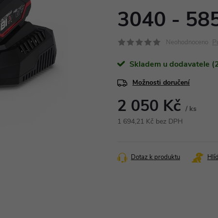
3040 - 58
P
Neohodnoceno
Skladem u dodavatele (2
Možnosti doručení
2 050 Kč
/ ks
1 694,21 Kč bez DPH
Měrná
cena:
Dotaz k produktu
Hlí