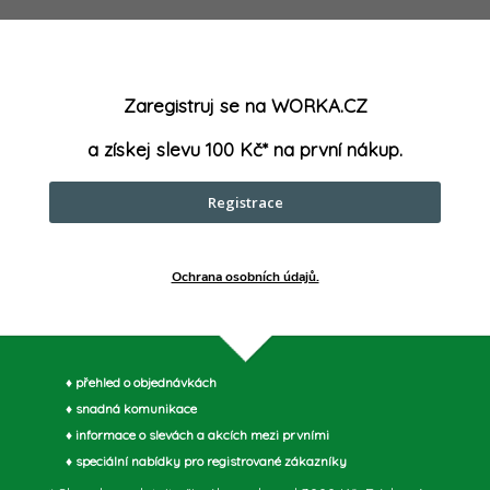
Zaregistruj se na WORKA.CZ
muto produktu doporučujeme ještě dok
a získej slevu 100 Kč* na první nákup.
Registrace
Ochrana osobních údajů.
♦ přehled o objednávkách
♦ snadná komunikace
♦ informace o slevách a akcích mezi prvními
♦ speciální nabídky pro registrované zákazníky
Akumulátorové nůžky na
Güde Akumulátorové čerp