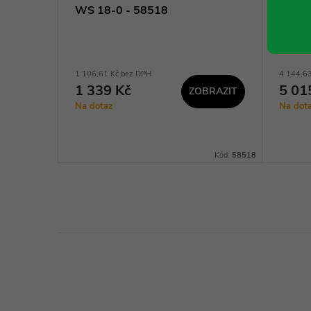
18-
WS 18-0 - 58518
živé 
5857
1 106,61 Kč bez DPH
4 144,6
1 339 Kč
5 01
ZOBRAZIT
KOŠÍKU
Na dotaz
Na dot
Kód:
58438
Kód:
58518