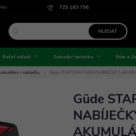
725 183 756
ínky
Podmínky užití webu
Podmínky ochrany osobních údajů a cook
HLEDAT
Ruční nářadí
Zahradní technika
Dům a Z
kumulátory + nabíječky
Güde STARTOVACÍ SADA NABÍJEČKY A AKUMU
Güde STA
NABÍJEČK
AKUMULÁT