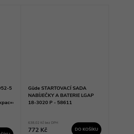
7952-5
Güde STARTOVACÍ SADA
Makita 
NABÍJEČKY A BATERIE LGAP
sada Li
pac=old196693-
18-3020 P - 58611
4xBL1
638,02 Kč bez DPH
10 328,10 
772 Kč
12 49
DO KOŠÍKU