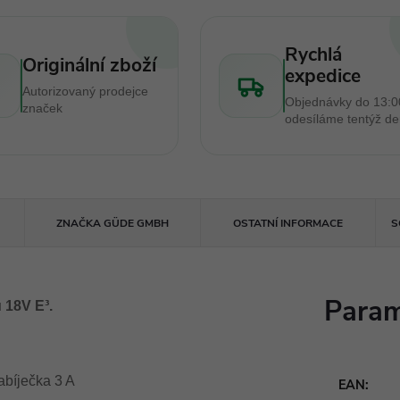
Rychlá
Originální zboží
expedice
Autorizovaný prodejce
Objednávky do 13:0
značek
odesíláme tentýž d
ZNAČKA
GÜDE GMBH
OSTATNÍ INFORMACE
S
Param
 18V E³.
abíječka 3 A
EAN
: