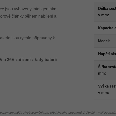
Délka ses
ce jsou vybaveny inteligentním
v mm
:
torové články během nabíjení a
Kapacita 
aterie jsou rychle připraveny k
Model
:
Napětí ak
a 36V zařízení z řady baterií
Šířka sest
mm
:
Výška ses
v mm
:
parametry může výrobce změnit bez předchozího upozornění. Obrázky mají ilustrační