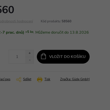
560
odrobnosti hodnocení
Kód produktu:
58560
-7 prac. dnů)
>5 ks
13.8.2026
VLOŽIT DO KOŠÍKU
dací pes
Sdílet
Tisk
Značka:
Güde GmbH