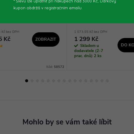
* Slevu lze uplatnit při nákupech nad 3000 Kč, Dárkový
ploty HS 36-302-30 -
na čistou vodu KTP 18-0 -
kupon obdržíš v registračním emailu.
2
58569
3 Kč bez DPH
1 073,55 Kč bez DPH
5 Kč
1 299 Kč
ZOBRAZIT
DO KO
az
Skladem u
dodavatele (2-7
prac. dnů)
2 ks
Kód:
58572