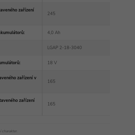
taveného zařízení
245
akumulátorů
:
4,0 Ah
LGAP 2-18-3040
umulátorů
:
18 V
aveného zařízení v
165
taveného zařízení
165
 charakter.