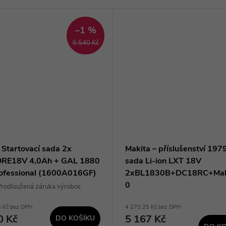
–1 %
5 540 Kč
 Startovací sada 2x
Makita – příslušenství 19
RE18V 4,0Ah + GAL 1880
sada Li-ion LXT 18V
ofessional (1600A016GF)
2xBL1830B+DC18RC+Mak
0
rodloužená záruka výrobce
3 Kč bez DPH
4 270,25 Kč bez DPH
0 Kč
5 167 Kč
DO KOŠÍKU