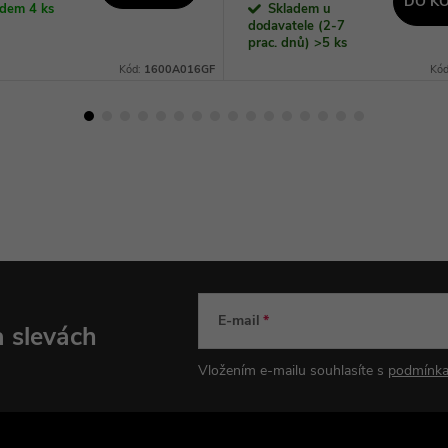
DO KO
adem
4 ks
Skladem u
dodavatele (2-7
prac. dnů)
>5 ks
Kód:
1600A016GF
Kó
E-mail
a slevách
Vložením e-mailu souhlasíte s
podmínka