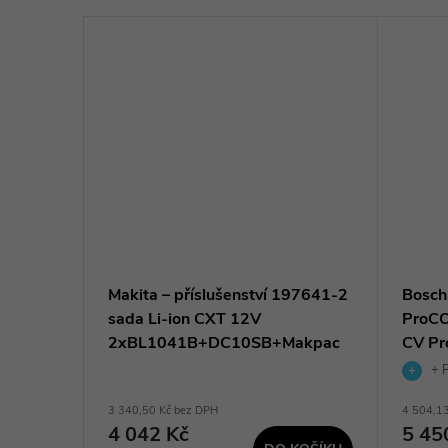
Makita – příslušenství 197641-2
Bosch
3020 -
sada Li-ion CXT 12V
ProCO
2xBL1041B+DC10SB+Makpac
CV Pr
+ P
3 340,50 Kč bez DPH
4 504,1
BRAZIT
4 042 Kč
5 45