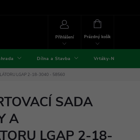
ies
Kontakty
Doprava a platba
Formuláře ke stažení
NÁKUPNÍ
KOŠÍK
Prázdný košík
Přihlášení
ahrada
Dílna a Stavba
Vrtáky-Nástroje
LÁTORU LGAP 2-18-3040 - 58560
RTOVACÍ SADA
Y A
ORU LGAP 2-18-