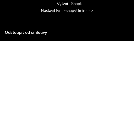
Vytvořil Shoptet
Nastavil tým EshopyUmíme.cz
Odstoupit od smlouvy