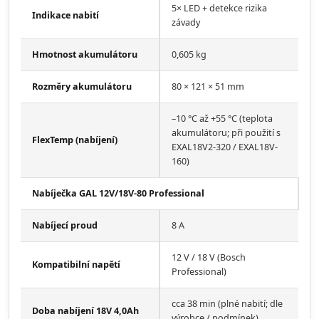
5× LED + detekce rizika
Indikace nabití
závady
Hmotnost akumulátoru
0,605 kg
Rozměry akumulátoru
80 × 121 × 51 mm
–10 °C až +55 °C (teplota
akumulátoru; při použití s
FlexTemp (nabíjení)
EXAL18V2-320 / EXAL18V-
160)
Nabíječka GAL 12V/18V-80 Professional
Nabíjecí proud
8 A
12 V / 18 V (Bosch
Kompatibilní napětí
Professional)
cca 38 min (plné nabití; dle
Doba nabíjení 18V 4,0Ah
výrobce / podmínek)