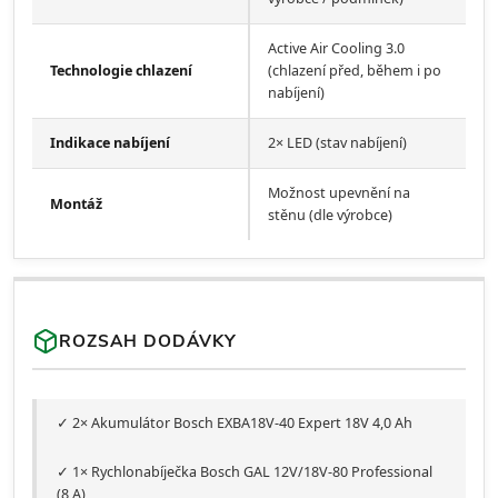
Active Air Cooling 3.0
Technologie chlazení
(chlazení před, během i po
nabíjení)
Indikace nabíjení
2× LED (stav nabíjení)
Možnost upevnění na
Montáž
stěnu (dle výrobce)
ROZSAH DODÁVKY
✓ 2× Akumulátor Bosch EXBA18V-40 Expert 18V 4,0 Ah
✓ 1× Rychlonabíječka Bosch GAL 12V/18V-80 Professional
(8 A)