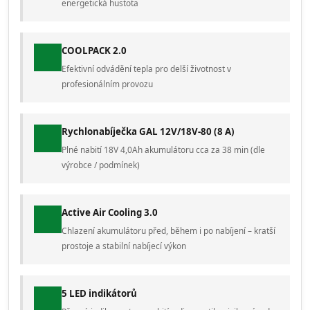
energetická hustota
COOLPACK 2.0
Efektivní odvádění tepla pro delší životnost v
profesionálním provozu
Rychlonabíječka GAL 12V/18V-80 (8 A)
Plné nabití 18V 4,0Ah akumulátoru cca za 38 min (dle
výrobce / podmínek)
Active Air Cooling 3.0
Chlazení akumulátoru před, během i po nabíjení – kratší
prostoje a stabilní nabíjecí výkon
5 LED indikátorů