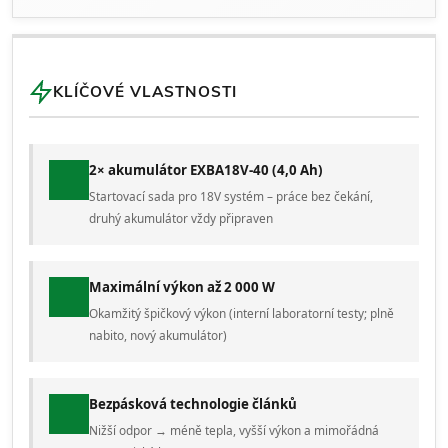
KLÍČOVÉ VLASTNOSTI
2× akumulátor EXBA18V-40 (4,0 Ah)
Startovací sada pro 18V systém – práce bez čekání,
druhý akumulátor vždy připraven
Maximální výkon až 2 000 W
Okamžitý špičkový výkon (interní laboratorní testy; plně
nabito, nový akumulátor)
Bezpásková technologie článků
Nižší odpor → méně tepla, vyšší výkon a mimořádná