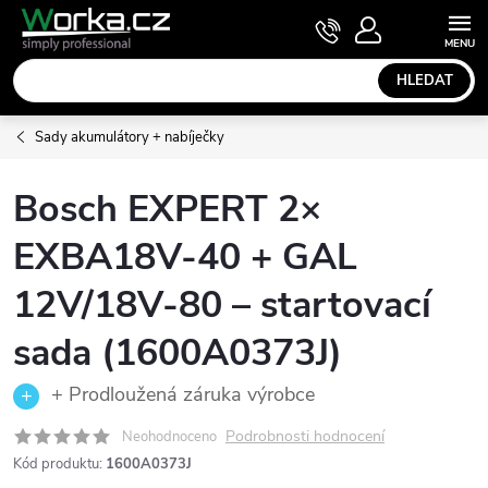
Přejít
NÁKUPNÍ
KOŠÍK
na
obsah
HLEDAT
Sady akumulátory + nabíječky
Bosch EXPERT 2×
EXBA18V-40 + GAL
12V/18V-80 – startovací
sada (1600A0373J)
+ Prodloužená záruka výrobce
Podrobnosti hodnocení
Neohodnoceno
Kód produktu:
1600A0373J