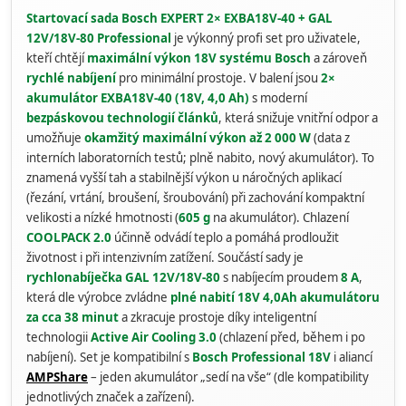
Startovací sada Bosch EXPERT 2× EXBA18V-40 + GAL
12V/18V-80 Professional
je výkonný profi set pro uživatele,
kteří chtějí
maximální výkon 18V systému Bosch
a zároveň
rychlé nabíjení
pro minimální prostoje. V balení jsou
2×
akumulátor EXBA18V-40 (18V, 4,0 Ah)
s moderní
bezpáskovou technologií článků
, která snižuje vnitřní odpor a
umožňuje
okamžitý maximální výkon až 2 000 W
(data z
interních laboratorních testů; plně nabito, nový akumulátor). To
znamená vyšší tah a stabilnější výkon u náročných aplikací
(řezání, vrtání, broušení, šroubování) při zachování kompaktní
velikosti a nízké hmotnosti (
605 g
na akumulátor). Chlazení
COOLPACK 2.0
účinně odvádí teplo a pomáhá prodloužit
životnost i při intenzivním zatížení. Součástí sady je
rychlonabíječka GAL 12V/18V-80
s nabíjecím proudem
8 A
,
která dle výrobce zvládne
plné nabití 18V 4,0Ah akumulátoru
za cca 38 minut
a zkracuje prostoje díky inteligentní
technologii
Active Air Cooling 3.0
(chlazení před, během i po
nabíjení). Set je kompatibilní s
Bosch Professional 18V
i aliancí
AMPShare
– jeden akumulátor „sedí na vše“ (dle kompatibility
jednotlivých značek a zařízení).