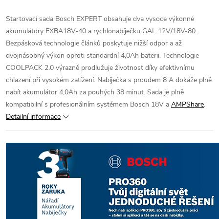
Startovací sada Bosch EXPERT obsahuje dva vysoce výkonné
akumulátory EXBA18V-40 a rychlonabíječku GAL 12V/18V-80.
Bezpásková technologie článků poskytuje nižší odpor a až
dvojnásobný výkon oproti standardní 4,0Ah baterii. Technologie
COOLPACK 2.0 výrazně prodlužuje životnost díky efektivnímu
chlazení při vysokém zatížení. Nabíječka s proudem 8 A dokáže plně
nabít akumulátor 4,0Ah za pouhých 38 minut. Sada je plně
kompatibilní s profesionálním systémem Bosch 18V a
AMPShare
.
Detailní informace