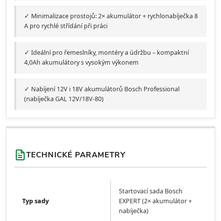
✓ Minimalizace prostojů: 2× akumulátor + rychlonabíječka 8
A pro rychlé střídání při práci
✓ Ideální pro řemeslníky, montéry a údržbu – kompaktní
4,0Ah akumulátory s vysokým výkonem
✓ Nabíjení 12V i 18V akumulátorů Bosch Professional
(nabíječka GAL 12V/18V-80)
TECHNICKÉ PARAMETRY
Startovací sada Bosch
Typ sady
EXPERT (2× akumulátor +
nabíječka)