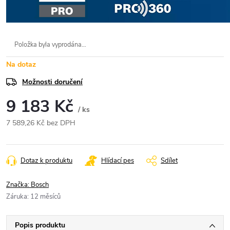
Položka byla vyprodána…
Na dotaz
Možnosti doručení
9 183 Kč
/ ks
7 589,26 Kč bez DPH
Měrná
cena:
Dotaz k produktu
Hlídací pes
Sdílet
Značka:
Bosch
Záruka
:
12 měsíců
Popis produktu