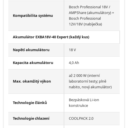
Bosch Professional 18V /
AMPShare (akumulátory) +
Kompatibilita systému
Bosch Professional
12V/18V (nabíječka)
Akumulátor EXBA18V-40 Expert (každý kus)
Napětí akumulátoru
18 V
Kapacita akumulátoru
4,0 Ah
až 2 000 W (interní
Max. okamžitý výkon
laboratorní testy; plně
nabito, nový akumulátor)
Bezpásková Li-ion
Technologie článků
konstrukce
Technologie chlazení
COOLPACK 2.0