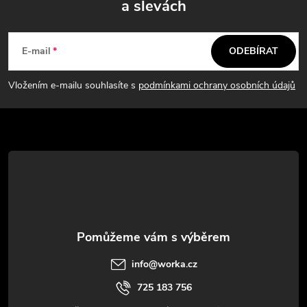
a slevách
Z
á
E-mail
ODEBÍRAT
p
Vložením e-mailu souhlasíte s
podmínkami ochrany osobních údajů
a
t
í
info
@
worka.cz
725 183 756