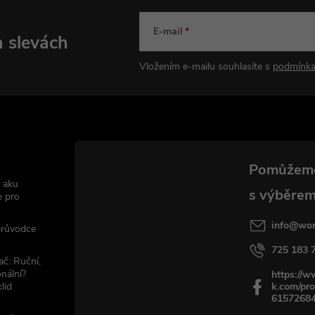
E-mail
a slevách
Vložením e-mailu souhlasíte s
podmínka
 aku
e pro
info
@
wor
 průvodce
725 183 
ač: Ruční,
nální?
https://
lid
k.com/pro
6157268