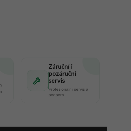
Záruční i
pozáruční
servis
0
Profesionální servis a
en
podpora