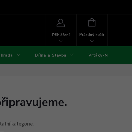
ies
Kontakty
Doprava a platba
Formuláře ke stažení
NÁKUPNÍ
KOŠÍK
Prázdný košík
Přihlášení
ahrada
Dílna a Stavba
Vrtáky-Nástroje
připravujeme.
tatní kategorie.