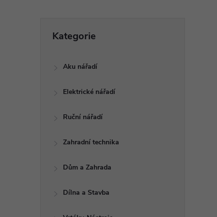
P
Přeskočit
Kategorie
kategorie
o
Aku nářadí
s
Elektrické nářadí
t
Ruční nářadí
r
a
Zahradní technika
n
Dům a Zahrada
n
Dílna a Stavba