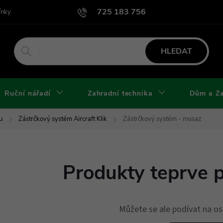
725 183 756
ínky
Podmínky užití webu
Podmínky ochrany osobních údajů a cook
HLEDAT
Ruční nářadí
Zahradní technika
Dům a Z
u
Zástrčkový systém Aircraft Klik
Zástrčkový systém - mosaz
Produkty teprve 
Můžete se ale podívat na os