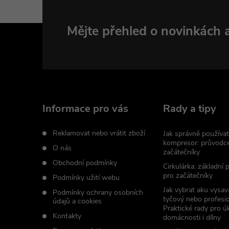
Z
Mějte přehled o novinkách
á
p
a
Informace pro vás
Rady a tipy
t
Reklamovat nebo vrátit zboží
Jak správně používat
kompresor: průvodc
O nás
začátečníky
í
Obchodní podmínky
Cirkulárka: základní
pro začátečníky
Podmínky užití webu
Jak vybrat aku vysav
Podmínky ochrany osobních
tyčový nebo profesio
údajů a cookies
Praktické rady pro úk
Kontakty
domácnosti i dílny