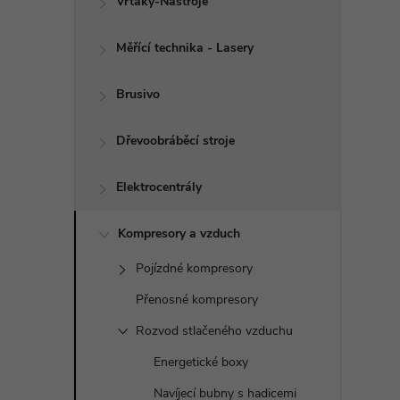
í
Vrtáky-Nástroje
p
Měřící technika - Lasery
a
Brusivo
n
Dřevoobráběcí stroje
e
Elektrocentrály
l
Kompresory a vzduch
Pojízdné kompresory
Přenosné kompresory
Rozvod stlačeného vzduchu
Energetické boxy
Navíjecí bubny s hadicemi