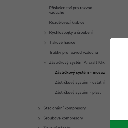
Příslušenství pro rozvod
vzduchu
Rozdělovací krabice
Rychlospojky a šroubení
Tlakové hadice
Trubky pro rozvod vzduchu
Zástrčkový systém Aircraft Klik
Zástrčkový systém - mosaz
Zástrčkový systém - ostatní
Zástrčkový systém - plast
Stacionární kompresory
Šroubové kompresory