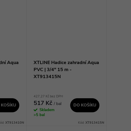
dní Aqua
XTLINE Hadice zahradní Aqua
PVC | 3/4" 15 m -
XT913415N
427,27 Kč bez DPH
517 Kč
/ bal
 KOŠÍKU
DO KOŠÍKU
Skladem
>5 bal
ód:
XT913410N
Kód:
XT913415N