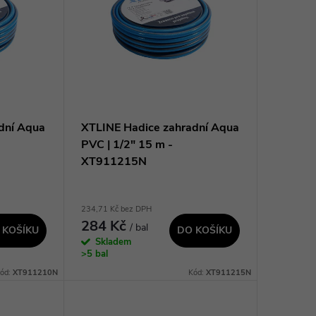
dní Aqua
XTLINE Hadice zahradní Aqua
PVC | 1/2" 15 m -
XT911215N
234,71 Kč bez DPH
284 Kč
/ bal
 KOŠÍKU
DO KOŠÍKU
Skladem
>5 bal
ód:
XT911210N
Kód:
XT911215N