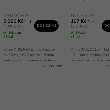
1 884,30 Kč bez DPH
162,81 Kč bez DPH
2 280 Kč
197 Kč
/ bal
/ bal
DO KOŠÍKU
DO
Měrná
Měrná
45,60 Kč / 1 m
19,70 Kč / 1 m
cena:
cena:
Skladem
Skladem
>5 bal
>5 bal
XTline XT913450 Zahradní hadice
XTline 3VAL1/210M Had
3/4" 50m je PVC hadice s černou
1/2" 10m je ohebná průh
vnitřní vrstvou a vnějším pláštěm v
hadice s tlakovou kostrou,
barevné kombinaci modré s šedým
určena pro všeobecné pou
Kód:
XT913450
K
podélným pruhem. Tato hadice je
rozvodech vody, kapalin 
vyztužena...
S maximálním...