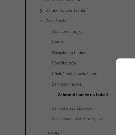
Zámky Kování Těsnění
Zavlažování
Hadicové spojky
Konve
Navijáky na hadice
Postřikovače
Příslušenství zavlažování
Zahradní hadice
Zahradní hadice na balení
Zahradní zavlažovače
Zavlažovací pistole a trysky
Trezory