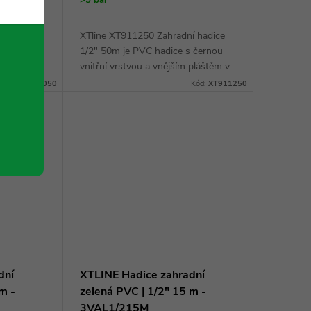
>5 bal
í hadice
XTline XT911250 Zahradní hadice
černou
1/2" 50m je PVC hadice s černou
 pláštěm v
vnitřní vrstvou a vnějším pláštěm v
é s šedým
barevné kombinaci modré s šedým
Kód:
XT911050
Kód:
XT911250
yšší
podélným pruhem. Díky vyšší
tloušťce stěny má...
dní
XTLINE Hadice zahradní
m -
zelená PVC | 1/2" 15 m -
3VAL1/215M