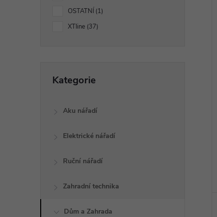
í
OSTATNÍ
1
p
í
XTline
37
i
a
Přeskočit
n
Kategorie
kategorie
e
Aku nářadí
l
Elektrické nářadí
Ruční nářadí
Zahradní technika
Dům a Zahrada