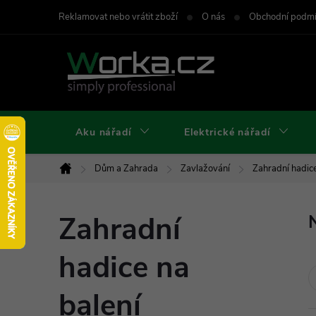
Přejít
Reklamovat nebo vrátit zboží
O nás
Obchodní podm
na
obsah
Aku nářadí
Elektrické nářadí
Dům a Zahrada
Zavlažování
Zahradní hadic
Domů
Zahradní
hadice na
balení