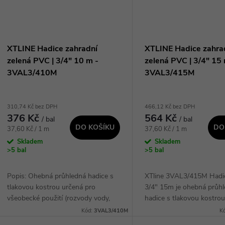
XTLINE Hadice zahradní
XTLINE Hadice zahra
zelená PVC | 3/4" 10 m -
zelená PVC | 3/4" 15 
3VAL3/410M
3VAL3/415M
310,74 Kč bez DPH
466,12 Kč bez DPH
376 Kč
564 Kč
/ bal
/ bal
DO KOŠÍKU
DO
Měrná
Měrná
37,60 Kč / 1 m
37,60 Kč / 1 m
cena:
cena:
Skladem
Skladem
>5 bal
>5 bal
Popis: Ohebná průhledná hadice s
XTline 3VAL3/415M Had
tlakovou kostrou určená pro
3/4" 15m je ohebná průh
všeobecké použití (rozvody vody,
hadice s tlakovou kostrou,
kapalin, vzduchu) Pracovní tlak max.
určena pro všeobecné pou
Kód:
3VAL3/410M
K
12bar Cena je uvedena za 1 balení
rozvodech vody, kapalin 