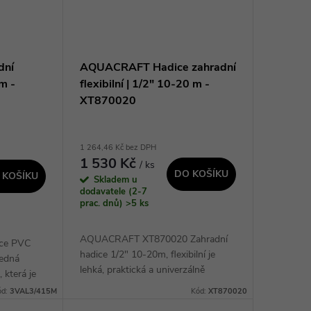
dní
AQUACRAFT Hadice zahradní
m -
flexibilní | 1/2" 10-20 m -
XT870020
1 264,46 Kč bez DPH
1 530 Kč
/ ks
DO KOŠÍKU
 KOŠÍKU
Skladem u
dodavatele (2-7
prac. dnů)
>5 ks
AQUACRAFT XT870020 Zahradní
ice PVC
hadice 1/2" 10-20m, flexibilní je
ledná
lehká, praktická a univerzálně
 která je
použitelná hadice, která se snadno
žití v
ód:
3VAL3/415M
Kód:
XT870020
přizpůsobí potřebám zahrady. Díky
a vzduchu.