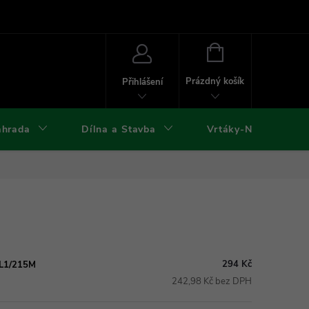
ies
Kontakty
Doprava a platba
Formuláře ke stažení
NÁKUPNÍ
KOŠÍK
Prázdný košík
Přihlášení
ahrada
Dílna a Stavba
Vrtáky-Nástroje
294 Kč
AL1/215M
242,98 Kč bez DPH