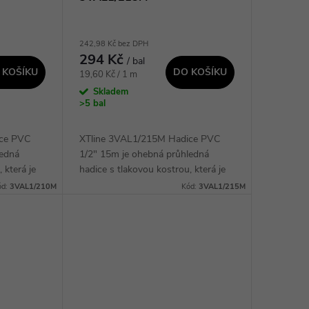
242,98 Kč bez DPH
294 Kč
/ bal
 KOŠÍKU
DO KOŠÍKU
Měrná
19,60 Kč / 1 m
cena:
Skladem
>5 bal
ice PVC
XTline 3VAL1/215M Hadice PVC
ledná
1/2" 15m je ohebná průhledná
 která je
hadice s tlakovou kostrou, která je
žití v
určena pro všeobecné použití v
ód:
3VAL1/210M
Kód:
3VAL1/215M
a vzduchu.
rozvodech vody, kapalin a vzduchu.
S maximálním...