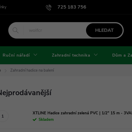
725 183 756
ínky
Podmínky užití webu
Podmínky ochrany osobních údajů a cook
HLEDAT
Ruční nářadí
Zahradní technika
Dům a Z
e
Zahradní hadice na balení
Nejprodávanější
XTLINE Hadice zahradní zelená PVC | 1/2" 15 m - 3V
Skladem