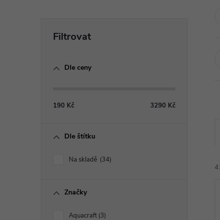
P
o
Dle ceny
s
t
190
Kč
3290
Kč
r
Dle štítku
a
Na skladě
34
4
n
Značky
n
Aquacraft
3