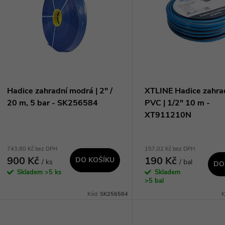
n
p
p
s
r
p
Hadice zahradní modrá | 2" /
XTLINE Hadice zahra
o
20 m, 5 bar - SK256584
PVC | 1/2" 10 m -
r
XT911210N
d
o
743,80 Kč bez DPH
157,02 Kč bez DPH
u
900 Kč
190 Kč
DO KOŠÍKU
/ ks
/ bal
d
DO
Skladem
>5 ks
Skladem
k
>5 bal
u
Kód:
SK256584
K
t
k