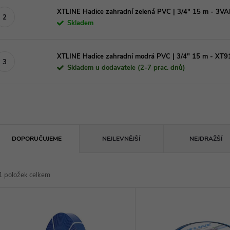
XTLINE Hadice zahradní zelená PVC | 3/4" 15 m - 3V
Skladem
XTLINE Hadice zahradní modrá PVC | 3/4" 15 m - XT
Skladem u dodavatele (2-7 prac. dnů)
Ř
DOPORUČUJEME
NEJLEVNĚJŠÍ
NEJDRAŽŠÍ
a
1
položek celkem
z
V
e
ý