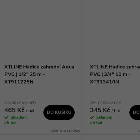
ů
t
ů
XTLINE Hadice zahradní Aqua
XTLINE Hadice zahra
PVC | 1/2" 25 m -
PVC | 3/4" 10 m -
XT911225N
XT913410N
384,30 Kč bez DPH
285,12 Kč bez DPH
465 Kč
345 Kč
/ bal
/ bal
DO KOŠÍKU
DO
Skladem
Skladem
>5 bal
>5 bal
Kód:
XT911225N
K