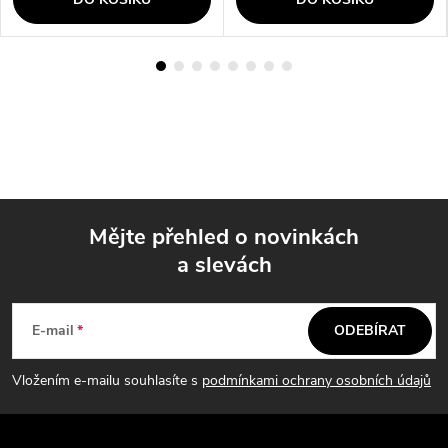
Mějte přehled o novinkách
a slevách
Z
á
E-mail
ODEBÍRAT
p
Vložením e-mailu souhlasíte s
podmínkami ochrany osobních údajů
a