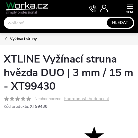
Přejít
NÁKUPNÍ
KOŠÍK
na
obsah
HLEDAT
Vyžínací struny
XTLINE Vyžínací struna
hvězda DUO | 3 mm / 15 m
- XT99430
Podrobnosti hodnocení
Neohodnoceno
Kód produktu:
XT99430