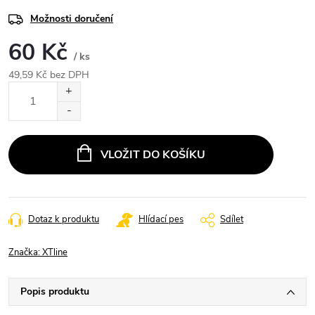
Možnosti doručení
60 Kč
/ ks
49,59 Kč bez DPH
Měrná
cena:
VLOŽIT DO KOŠÍKU
Dotaz k produktu
Hlídací pes
Sdílet
Značka:
XTline
Popis produktu