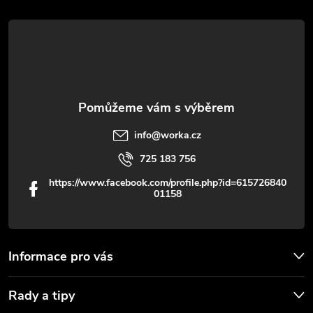
t
í
info
@
worka.cz
725 183 756
https://www.facebook.com/profile.php?id=615726840
01158
Informace pro vás
Rady a tipy