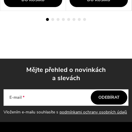
Mějte přehled o novinkách
a slevách
Z
á
E-mail
ODEBÍRAT
p
Vložením e-mailu souhlasíte s
podmínkami ochrany osobních údajů
a