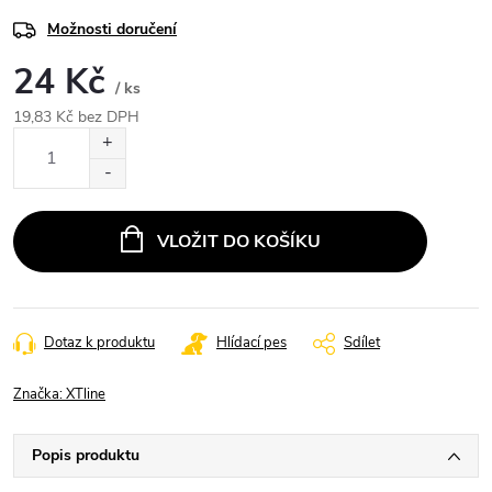
Možnosti doručení
24 Kč
/ ks
19,83 Kč bez DPH
Měrná
cena:
VLOŽIT DO KOŠÍKU
Dotaz k produktu
Hlídací pes
Sdílet
Značka:
XTline
Popis produktu