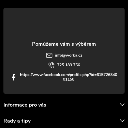
t
í
info
@
worka.cz
725 183 756
https://www.facebook.com/profile.php?id=615726840
01158
Informace pro vás
Rady a tipy