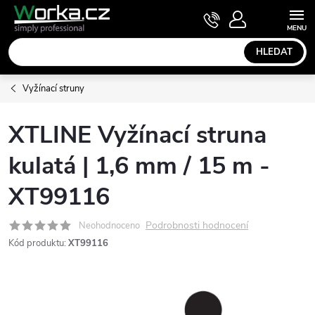
Přejít
NÁKUPNÍ
KOŠÍK
na
obsah
HLEDAT
Vyžínací struny
XTLINE Vyžínací struna
kulatá | 1,6 mm / 15 m -
XT99116
Podrobnosti hodnocení
Neohodnoceno
Kód produktu:
XT99116