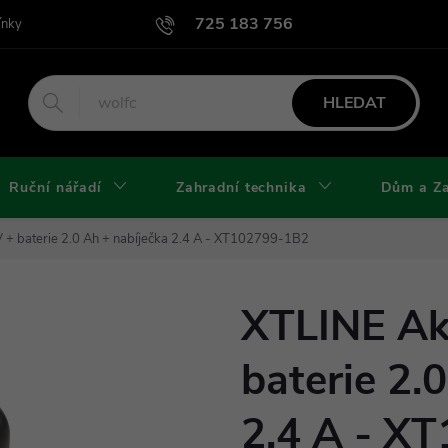
725 183 756
ínky
Podmínky užití webu
Podmínky ochrany osobních údajů a cook
HLEDAT
Ruční nářadí
Zahradní technika
Dům a Z
 + baterie 2.0 Ah + nabíječka 2.4 A - XT102799-1B2
XTLINE Ak
baterie 2.
2.4 A - X