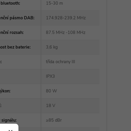
bluetooth
:
15-30 m
enční pásmo DAB
:
174.928-239.2 MHz
nční rozsah
:
87.5 MHz -108 MHz
st bez baterie
:
3,6 kg
e
:
třída ochrany III
IPX3
výkon
:
80 W
í
:
18 V
 signálu
:
≥85 dBr