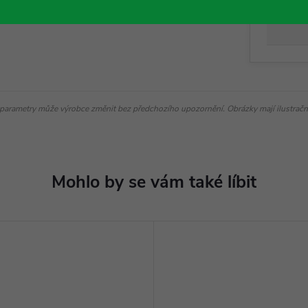
XT10
parametry může výrobce změnit bez předchozího upozornění. Obrázky mají ilustrační