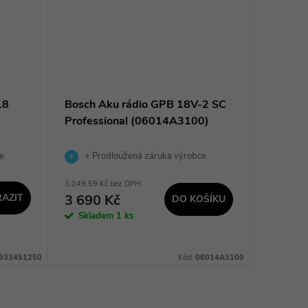
18
Bosch Aku rádio GPB 18V-2 SC
Makita 
Professional (06014A3100)
Li-ion 
e
+ Prodloužená záruka výrobce
+ Pro
3 049,59 Kč bez DPH
1 647,93 K
AZIT
3 690 Kč
1 994
DO KOŠÍKU
Skladem
1 ks
Sklad
dodavatel
prac. dnů
933451250
Kód:
06014A3100