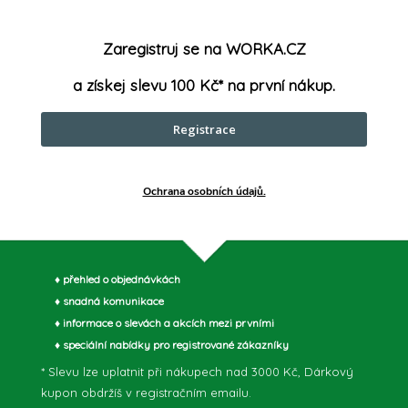
Rozmě
Zaregistruj se na WORKA.CZ
Součás
a získej slevu 100 Kč* na první nákup.
USB
:
Registrace
Verze 
Ochrana osobních údajů.
Vstup
:
Výkon
♦ přehled o objednávkách
♦ snadná komunikace
XT10
♦ informace o slevách a akcích mezi prvními
♦ speciální nabídky pro registrované zákazníky
* Slevu lze uplatnit při nákupech nad 3000 Kč, Dárkový
XT10
kupon obdržíš v registračním emailu.