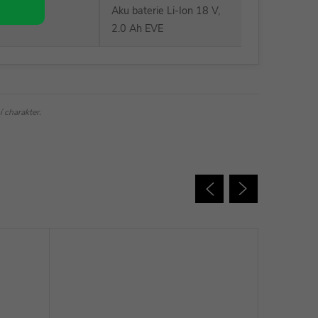
Aku baterie Li-Ion 18 V,
2882E
:
2.0 Ah EVE
 charakter.