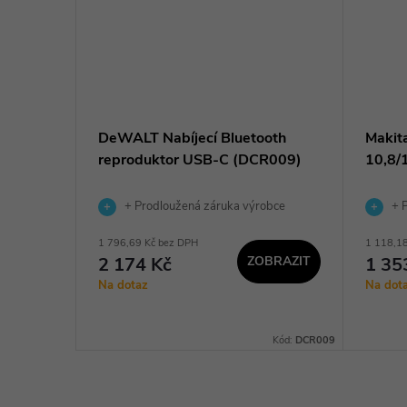
ečkou,
DeWALT Nabíjecí Bluetooth
Makit
XT
reproduktor USB-C (DCR009)
10,8/
 -
obce
+ Prodloužená záruka výrobce
+ P
1 796,69 Kč bez DPH
1 118,1
2 174 Kč
ZOBRAZIT
1 35
KOŠÍKU
Na dotaz
Na dot
Kód:
DMR301
Kód:
DCR009