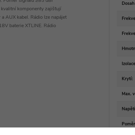
nů). Poměr signálu ≥85 dBr
Dosah 
a kvalitní komponenty zajišťují
r a AUX kabel. Rádio lze napájet
Frekv
18V baterie XTLINE. Rádio
Frekve
Hmotno
Izolac
Krytí
:
Max. 
Napět
Poměr