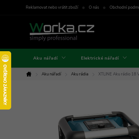
Přejít
Reklamovat nebo vrátit zboží
O nás
Obchodní podm
na
obsah
Aku nářadí
Elektrické nářadí
Aku nářadí
Aku rádia
XTLINE Aku rádio 18 V
Domů