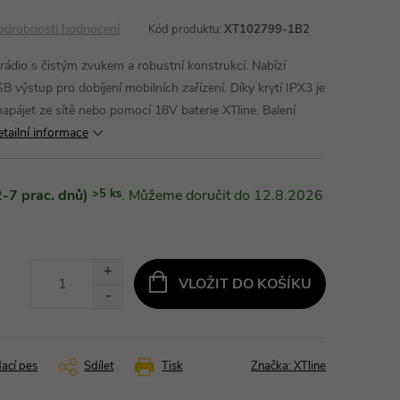
odrobnosti hodnocení
Kód produktu:
XT102799-1B2
ádio s čistým zvukem a robustní konstrukcí. Nabízí
 výstup pro dobíjení mobilních zařízení. Díky krytí IPX3 je
 napájet ze sítě nebo pomocí 18V baterie XTline. Balení
tailní informace
-7 prac. dnů)
>5 ks
12.8.2026
VLOŽIT DO KOŠÍKU
dací pes
Sdílet
Tisk
Značka:
XTline