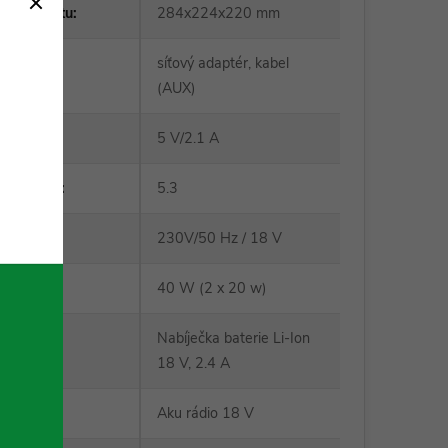
r produktu
:
284x224x220 mm
síťový adaptér, kabel
t balení
:
(AUX)
5 V/2.1 A
bluetooth
:
5.3
230V/50 Hz / 18 V
:
40 W (2 x 20 w)
Nabíječka baterie Li-Ion
2785
:
18 V, 2.4 A
2799
:
Aku rádio 18 V