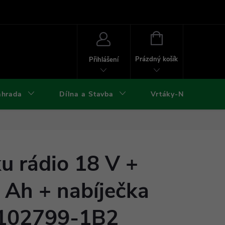
ies
Kontakty
Doprava a platba
Formuláře ke stažení
NÁKUPNÍ
KOŠÍK
Prázdný košík
Přihlášení
ahrada
Dílna a Stavba
Vrtáky-Nástroje
u rádio 18 V +
0 Ah + nabíječka
T102799-1B2