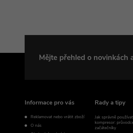
Z
Mějte přehled o novinkách
á
p
a
Informace pro vás
Rady a tipy
t
Reklamovat nebo vrátit zboží
Jak správně používat
kompresor: průvodc
O nás
začátečníky