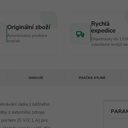
Rychlá
Originální zboží
expedice
Autorizovaný prodejce
Objednávky do 13:0
značek
odesíláme tentýž d
DISKUZE
ZNAČKA
XTLINE
hrávání rádia z běžného,
PARA
by z externího zdroje.
 portem (5 V/2.1 A) pro