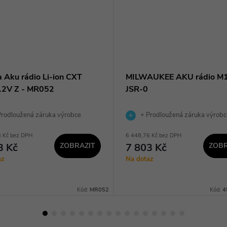
a Aku rádio Li-ion CXT
MILWAUKEE AKU rádio M
12V Z - MR052
JSR-0
rodloužená záruka výrobce
+ Prodloužená záruka výrobc
8 Kč bez DPH
6 448,76 Kč bez DPH
3 Kč
ZOBRAZIT
7 803 Kč
ZOBR
az
Na dotaz
Kód:
MR052
Kód:
4