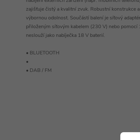
nabíjení externích zařízení (např. mobilních telefo
zajišťuje čistý a kvalitní zvuk. Robustní konstrukce 
výbornou odolnost. Součástí balení je síťový adapté
přiloženým síťovým kabelem (230 V) nebo pomocí 
neslouží jako nabíječka 18 V baterií.
• BLUETOOTH
•
• DAB / FM