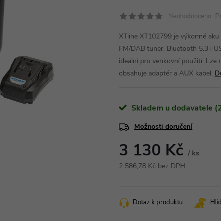
P
Neohodnoceno
XTline XT102799 je výkonné aku r
FM/DAB tuner, Bluetooth 5.3 i USB
ideální pro venkovní použití. Lze
obsahuje adaptér a AUX kabel.
De
Skladem u dodavatele (2
Možnosti doručení
3 130 Kč
/ ks
2 586,78 Kč bez DPH
Měrná
cena:
Dotaz k produktu
Hlí