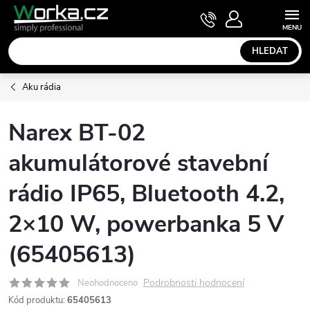
Přejít
NÁKUPNÍ
KOŠÍK
na
obsah
HLEDAT
Aku rádia
Narex BT-02
akumulátorové stavební
rádio IP65, Bluetooth 4.2,
2×10 W, powerbanka 5 V
(65405613)
Podrobnosti hodnocení
Neohodnoceno
Kód produktu:
65405613