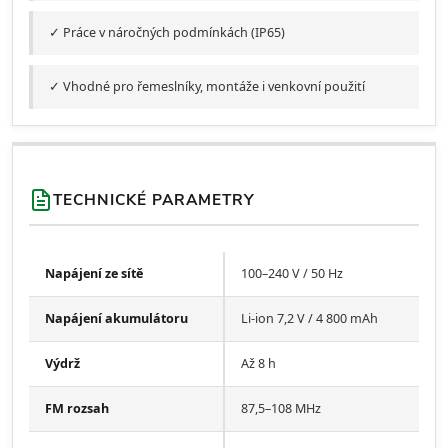
✓ Práce v náročných podmínkách (IP65)
✓ Vhodné pro řemeslníky, montáže i venkovní použití
TECHNICKÉ PARAMETRY
Napájení ze sítě
100–240 V / 50 Hz
Napájení akumulátoru
Li-ion 7,2 V / 4 800 mAh
Výdrž
Až 8 h
FM rozsah
87,5–108 MHz