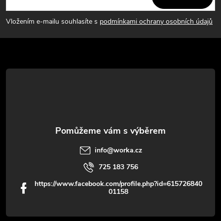
p
Vložením e-mailu souhlasíte s
podmínkami ochrany osobních údajů
a
t
í
info
@
worka.cz
725 183 756
https://www.facebook.com/profile.php?id=615726840
01158