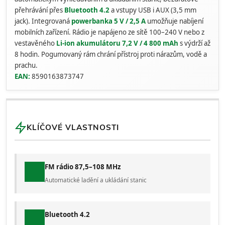
přehrávání přes
Bluetooth 4.2
a vstupy USB i AUX (3,5 mm
jack). Integrovaná
powerbanka 5 V / 2,5 A
umožňuje nabíjení
mobilních zařízení. Rádio je napájeno ze sítě 100–240 V nebo z
vestavěného
Li-ion akumulátoru 7,2 V / 4 800 mAh
s výdrží až
8 hodin. Pogumovaný rám chrání přístroj proti nárazům, vodě a
prachu.
EAN:
8590163873747
KLÍČOVÉ VLASTNOSTI
FM rádio 87,5–108 MHz
Automatické ladění a ukládání stanic
Bluetooth 4.2