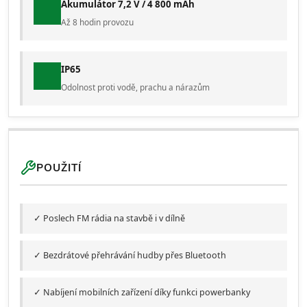
Akumulátor 7,2 V / 4 800 mAh
Až 8 hodin provozu
IP65
Odolnost proti vodě, prachu a nárazům
POUŽITÍ
✓ Poslech FM rádia na stavbě i v dílně
✓ Bezdrátové přehrávání hudby přes Bluetooth
✓ Nabíjení mobilních zařízení díky funkci powerbanky