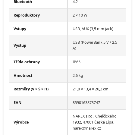
Bluetooth
4.2
Reproduktory
2 × 10 W
Vstupy
USB, AUX (3,5 mm jack)
USB (PowerBank 5 V / 2,5
Výstup
A)
Třída ochrany
IP65
Hmotnost
2,6 kg
Rozměry (V × Š × H)
21,8 × 13,4 × 26,2 cm
EAN
8590163873747
NAREX s.r.o., Chelčického
Výrobce
1932, 47001 Česká Lípa,
narex@narex.cz