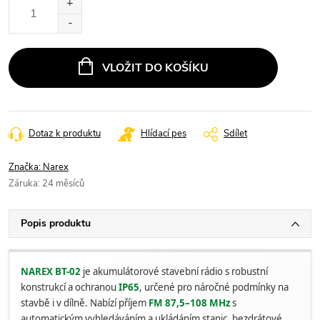
Měrná
cena:
VLOŽIT DO KOŠÍKU
Dotaz k produktu
Hlídací pes
Sdílet
Značka:
Narex
Záruka
:
24 měsíců
Popis produktu
NAREX BT-02
je akumulátorové stavební rádio s robustní
konstrukcí a ochranou
IP65
, určené pro náročné podmínky na
stavbě i v dílně. Nabízí příjem
FM 87,5–108 MHz
s
automatickým vyhledáváním a ukládáním stanic, bezdrátové