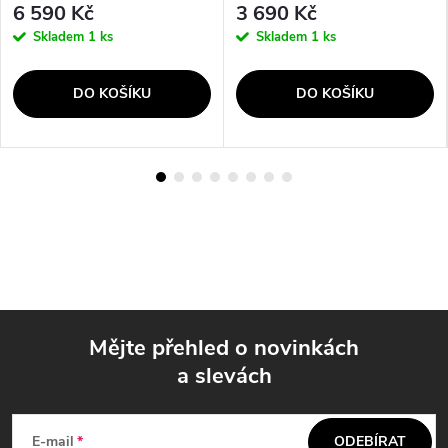
6 590 Kč
3 690 Kč
Skladem
1 ks
Skladem
1 ks
DO KOŠÍKU
DO KOŠÍKU
Mějte přehled o novinkách
a slevách
Z
á
E-mail
ODEBÍRAT