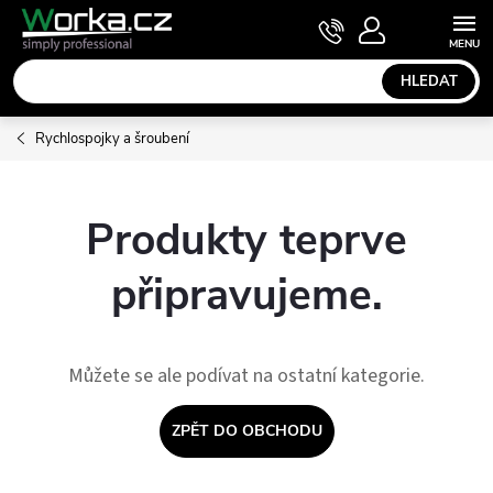
Přejít
NÁKUPNÍ
KOŠÍK
na
obsah
HLEDAT
Rychlospojky a šroubení
Produkty teprve
připravujeme.
Můžete se ale podívat na ostatní kategorie.
ZPĚT DO OBCHODU