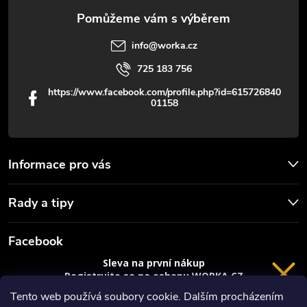
info
@
worka.cz
725 183 756
https://www.facebook.com/profile.php?id=615726840
01158
Informace pro vás
Rady a tipy
Facebook
Sleva na první nákup
Registrujte se na eshopu WORKA.CZ
a
sleva 100 Kč*
na nákup je Vaše.
Tento web používá soubory cookie. Dalším procházením