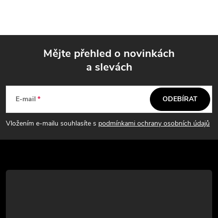
Mějte přehled o novinkách
a slevách
Z
á
E-mail
ODEBÍRAT
p
Vložením e-mailu souhlasíte s
podmínkami ochrany osobních údajů
a
t
í