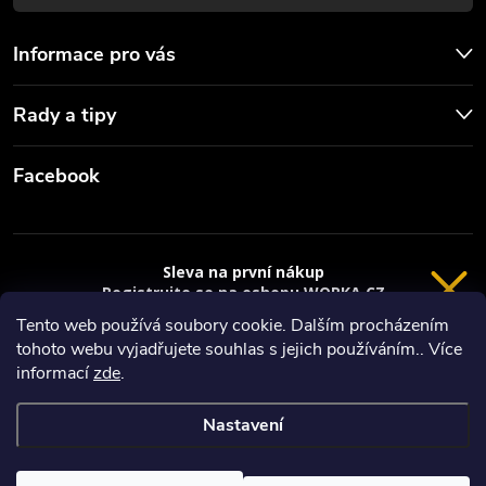
s
u
Informace pro vás
Rady a tipy
Facebook
Sleva na první nákup
Registrujte se na eshopu WORKA.CZ
VRÁCENÍ 14 DNÍ
a
sleva 100 Kč*
na nákup je Vaše.
Tento web používá soubory cookie. Dalším procházením
tohoto webu vyjadřujete souhlas s jejich používáním.. Více
Registrace
Copyright 2026
Worka.cz - Vše pro práci a řemeslo
. Všechna práva
informací
zde
.
vyhrazena.
*platí při nákupu nad 3000 Kč
Nastavení
Privacy policy
Vytvořil Shoptet
Nastavil tým EshopyUmíme.cz