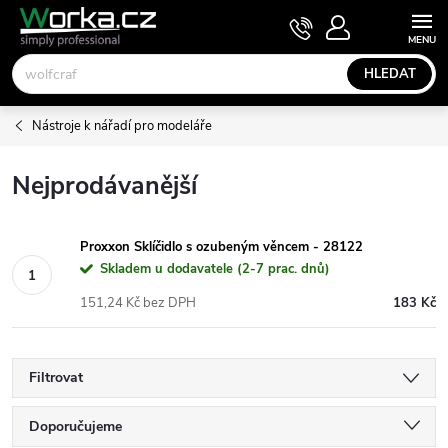
Přejít
NÁKUPNÍ
KOŠÍK
na
obsah
HLEDAT
Nástroje k nářadí pro modeláře
Nejprodávanější
Proxxon Sklíčidlo s ozubeným věncem - 28122
Skladem u dodavatele (2-7 prac. dnů)
151,24 Kč bez DPH
183 Kč
Filtrovat
Ř
Doporučujeme