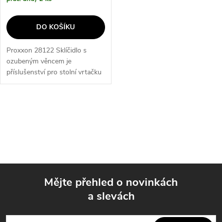
d
u
u
DO KOŠÍKU
k
k
Proxxon 28122 Sklíčidlo s
t
ozubeným věncem je
t
příslušenství pro stolní vrtačku
ů
TBM 220 s pracovními
ů
otáčkami až 10 000/min.
Sklíčidlo umožňuje upnutí
O
stopky od 0,5 – 6 mm s...
v
l
á
Mějte přehled o novinkách
d
a slevách
Z
a