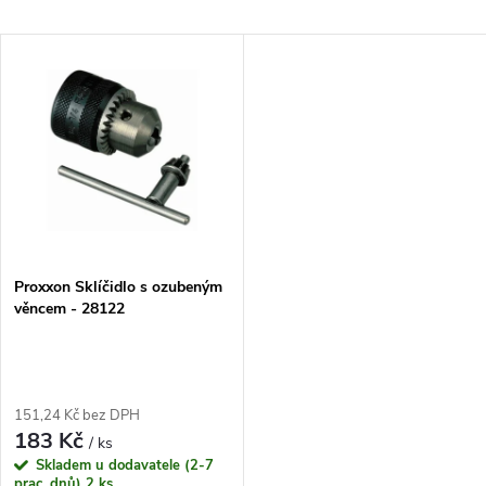
a
Nejlevnější
V
Nejdražší
z
ý
Nejprodávanější
e
p
Abecedně
n
i
í
s
p
Proxxon Sklíčidlo s ozubeným
věncem - 28122
p
r
r
o
151,24 Kč bez DPH
o
183 Kč
/ ks
d
Skladem u dodavatele (2-7
prac. dnů)
2 ks