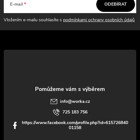
á
c
E-mail
ODEBÍRAT
p
í
Vložením e-mailu souhlasíte s
podmínkami ochrany osobních údajů
p
a
r
t
v
í
k
y
v
info
@
worka.cz
ý
725 183 756
p
https://www.facebook.com/profile.php?id=615726840
01158
i