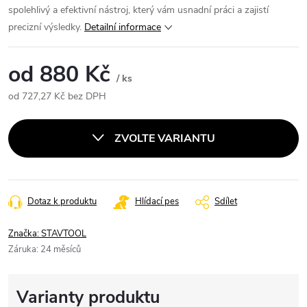
spolehlivý a efektivní nástroj, který vám usnadní práci a zajistí
precizní výsledky.
Detailní informace
od
880 Kč
/ ks
od
727,27 Kč
bez DPH
Měrná
cena:
ZVOLTE VARIANTU
Dotaz k produktu
Hlídací pes
Sdílet
Značka:
STAVTOOL
Záruka
:
24 měsíců