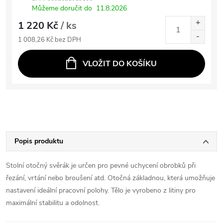
Můžeme doručit do
11.8.2026
1 220 Kč
/ ks
1 008,26 Kč bez DPH
VLOŽIT DO KOŠÍKU
Popis produktu
Stolní otočný svěrák je určen pro pevné uchycení obrobků při
řezání, vrtání nebo broušení atd. Otočná základnou, která umožňuje
nastavení ideální pracovní polohy. Tělo je vyrobeno z litiny pro
maximální stabilitu a odolnost.