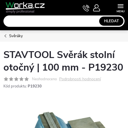
Přejít
NÁKUPNÍ
KOŠÍK
na
obsah
HLEDAT
Svěráky
STAVTOOL Svěrák stolní
otočný | 100 mm - P19230
Podrobnosti hodnocení
Neohodnoceno
Kód produktu:
P19230