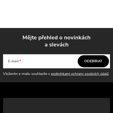
Mějte přehled o novinkách
a slevách
Z
á
E-mail
ODEBÍRAT
p
Vložením e-mailu souhlasíte s
podmínkami ochrany osobních údajů
a
t
í