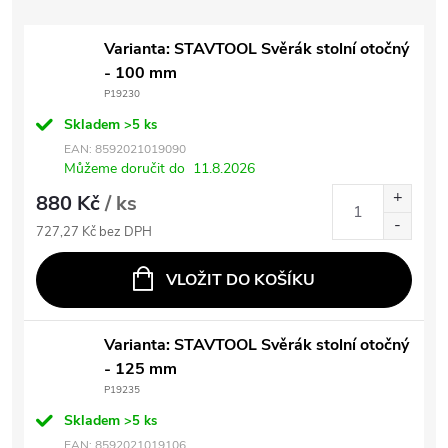
Varianta: STAVTOOL Svěrák stolní otočný
- 100 mm
P19230
Skladem
>5 ks
EAN:
8592021019090
Můžeme doručit do
11.8.2026
880 Kč
/ ks
727,27 Kč bez DPH
VLOŽIT DO KOŠÍKU
Varianta: STAVTOOL Svěrák stolní otočný
- 125 mm
P19235
Skladem
>5 ks
EAN:
8592021019106