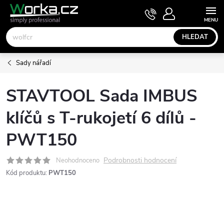
Přejít
NÁKUPNÍ
KOŠÍK
na
obsah
HLEDAT
Sady nářadí
STAVTOOL Sada IMBUS
klíčů s T-rukojetí 6 dílů -
PWT150
Podrobnosti hodnocení
Neohodnoceno
Kód produktu:
PWT150