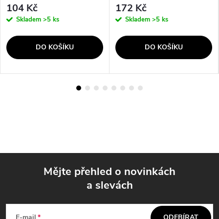
104 Kč
172 Kč
Skladem
>5 ks
Skladem
>5 ks
DO KOŠÍKU
DO KOŠÍKU
Mějte přehled o novinkách
a slevách
Z
á
E-mail
ODEBÍRAT