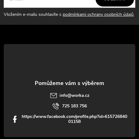
p
Vložením e-mailu souhlasíte s
podmínkami ochrany osobních údajů
a
t
í
info
@
worka.cz
725 183 756
https://www.facebook.com/profile.php?id=615726840
01158