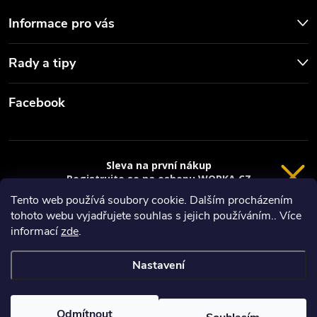
Informace pro vás
Rady a tipy
Facebook
Sleva na první nákup
Registrujte se na eshopu WORKA.CZ
VRÁCENÍ 14 DNÍ
a
sleva 100 Kč*
na nákup je Vaše.
Tento web používá soubory cookie. Dalším procházením
tohoto webu vyjadřujete souhlas s jejich používáním.. Více
Registrace
Copyright 2026
Worka.cz - Vše pro práci a řemeslo
. Všechna práva
informací
zde
.
vyhrazena.
*platí při nákupu nad 3000 Kč
Nastavení
Privacy policy
Vytvořil Shoptet
Nastavil tým EshopyUmíme.cz
Odmítnout