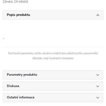
Záruka
:
24 měsíců
Popis produktu
-
Technické parametry může výrobce změnit bez předchozího upozornění.
Obrázky mají ilustrační charakter.
Parametry produktu
Diskuse
Ostatní informace