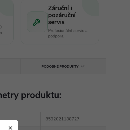
Záruční i
pozáruční
servis
0
Profesionální servis a
en
podpora
PODOBNÉ PRODUKTY
etry produktu:
8592021188727