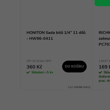
-06616
HONITON Sada bitů 1/4” 11 dílů
RICHM
ch klíčů
- HW96-0411
zahnu
u
PC70
obce
297,52 Kč bez DPH
139,67 
360 Kč
169 
DO KOŠÍKU
KOŠÍKU
Skladem
>5 ks
Skl
dodavat
prac. 
Kód:
E-06616
Kód:
HW96-0411