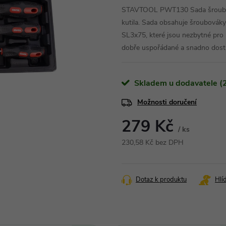
STAVTOOL PWT130 Sada šroubovák
kutila. Sada obsahuje šroubová
SL3x75, které jsou nezbytné pro
dobře uspořádané a snadno dos
Skladem u dodavatele (2
Možnosti doručení
279 Kč
/ ks
230,58 Kč bez DPH
Měrná
cena:
Dotaz k produktu
Hlí