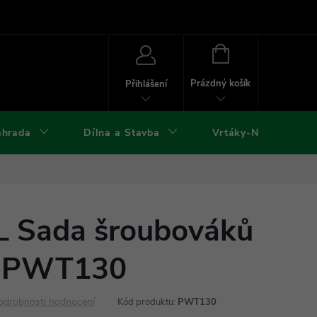
ies
Kontakty
Doprava a platba
Formuláře ke stažení
NÁKUPNÍ
KOŠÍK
Prázdný košík
Přihlášení
ahrada
Dílna a Stavba
Vrtáky-Nástroje
 Sada šroubováků
 - PWT130
odrobnosti hodnocení
Kód produktu:
PWT130