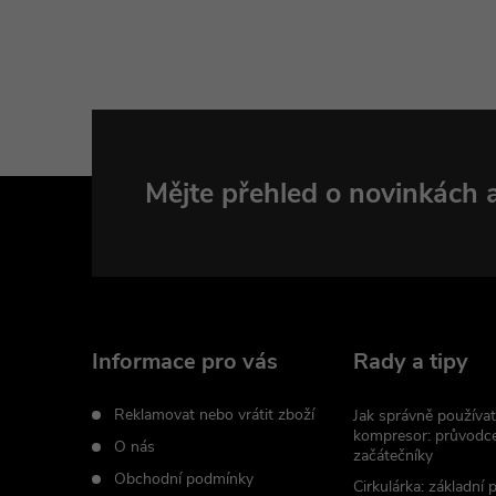
Z
Mějte přehled o novinkách
á
p
a
Informace pro vás
Rady a tipy
t
Reklamovat nebo vrátit zboží
Jak správně používat
kompresor: průvodc
O nás
začátečníky
í
Obchodní podmínky
Cirkulárka: základní