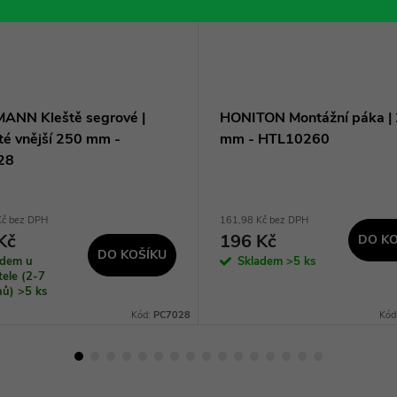
ANN Kleště segrové |
HONITON Montážní páka |
té vnější 250 mm -
mm - HTL10260
28
Kč bez DPH
161,98 Kč bez DPH
Kč
196 Kč
DO KO
DO KOŠÍKU
adem u
Skladem
>5 ks
ele (2-7
dnů)
>5 ks
Kód:
PC7028
Kód