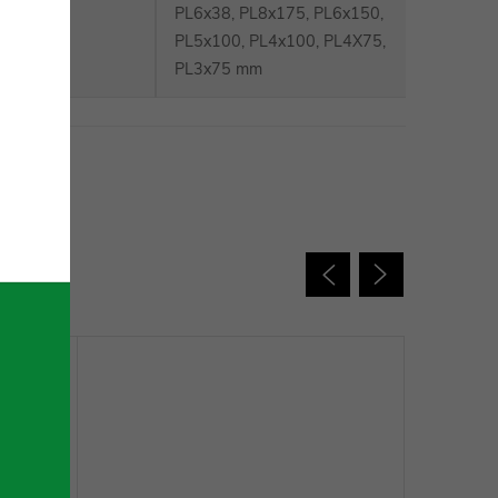
PL6x38, PL8x175, PL6x150,
PL5x100, PL4x100, PL4X75,
PL3x75 mm
 charakter.