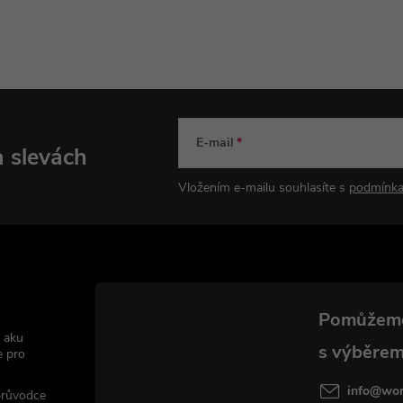
E-mail
a slevách
Vložením e-mailu souhlasíte s
podmínka
 aku
e pro
info
@
wor
 průvodce