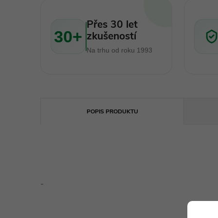
Přes 30 let
30+
zkušeností
Na trhu od roku 1993
POPIS PRODUKTU
-