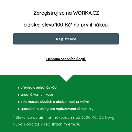
PL
:
Zaregistruj se na WORKA.CZ
a získej slevu 100 Kč* na první nákup.
Registrace
parametry může výrobce změnit bez předchozího upozornění. Obrázky mají ilustrační
Ochrana osobních údajů.
♦ přehled o objednávkách
♦ snadná komunikace
♦ informace o slevách a akcích mezi prvními
♦ speciální nabídky pro registrované zákazníky
* Slevu lze uplatnit při nákupech nad 3000 Kč, Dárkový
kupon obdržíš v registračním emailu.