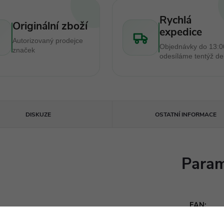
Rychlá
Originální zboží
expedice
Autorizovaný prodejce
Objednávky do 13:0
značek
odesíláme tentýž d
DISKUZE
OSTATNÍ INFORMACE
Param
EAN
: