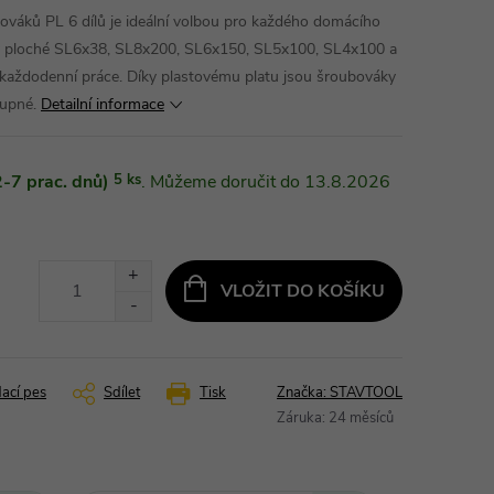
ů PL 6 dílů je ideální volbou pro každého domácího
ky ploché SL6x38, SL8x200, SL6x150, SL5x100, SL4x100 a
 každodenní práce. Díky plastovému platu jsou šroubováky
tupné.
Detailní informace
-7 prac. dnů)
5 ks
13.8.2026
VLOŽIT DO KOŠÍKU
dací pes
Sdílet
Tisk
Značka:
STAVTOOL
Záruka
:
24 měsíců