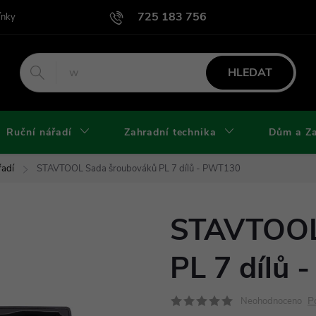
725 183 756
ínky
Podmínky užití webu
Podmínky ochrany osobních údajů a cook
HLEDAT
Ruční nářadí
Zahradní technika
Dům a Z
řadí
STAVTOOL Sada šroubováků PL 7 dílů - PWT130
STAVTOOL
PL 7 dílů
P
Neohodnoceno