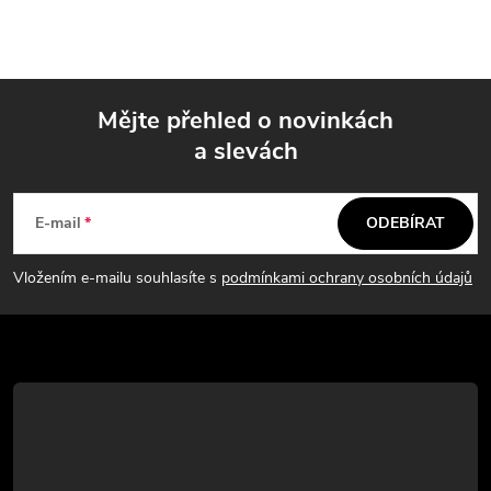
Mějte přehled o novinkách
a slevách
Z
á
E-mail
ODEBÍRAT
p
Vložením e-mailu souhlasíte s
podmínkami ochrany osobních údajů
a
t
í