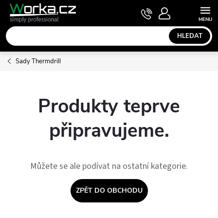
Přejít
NÁKUPNÍ
KOŠÍK
na
obsah
HLEDAT
Sady Thermdrill
Produkty teprve
připravujeme.
Můžete se ale podívat na ostatní kategorie.
ZPĚT DO OBCHODU