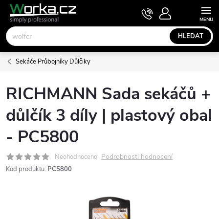
Přejít
NÁKUPNÍ
KOŠÍK
na
obsah
HLEDAT
Sekáče Průbojníky Důlčiky
RICHMANN Sada sekáčů +
důlčík 3 díly | plastový obal
- PC5800
Podrobnosti hodnocení
Neohodnoceno
Kód produktu:
PC5800