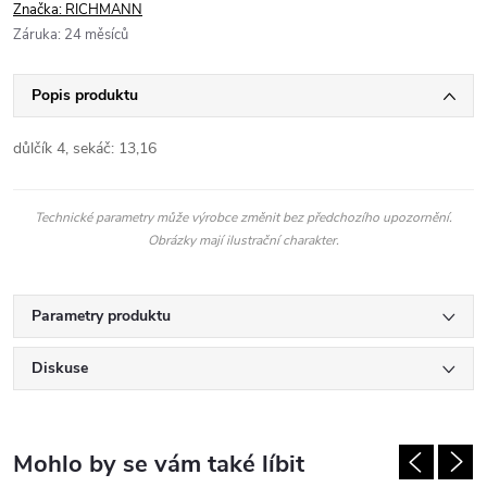
Značka:
RICHMANN
Záruka
:
24 měsíců
Popis produktu
důlčík 4, sekáč: 13,16
Technické parametry může výrobce změnit bez předchozího upozornění.
Obrázky mají ilustrační charakter.
Parametry produktu
Diskuse