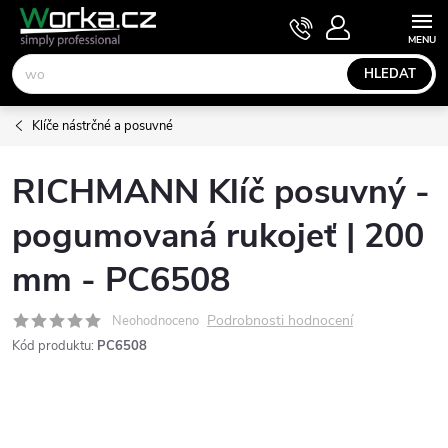
Přejít
NÁKUPNÍ
KOŠÍK
na
obsah
HLEDAT
Klíče nástrčné a posuvné
RICHMANN Klíč posuvný -
pogumovaná rukojeť | 200
mm - PC6508
Podrobnosti hodnocení
Neohodnoceno
Kód produktu:
PC6508