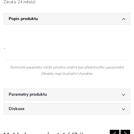
Záruka
:
24 měsíců
Popis produktu
-
Technické parametry může výrobce změnit bez předchozího upozornění.
Obrázky mají ilustrační charakter.
Parametry produktu
Diskuse