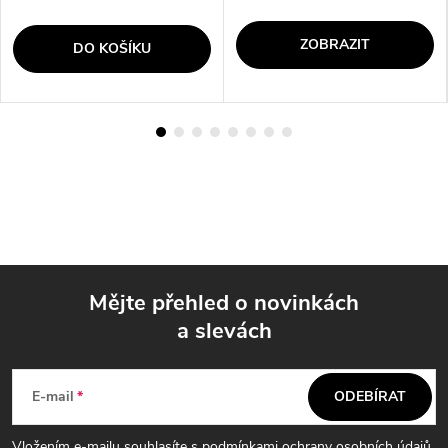
ZOBRAZIT
DO KOŠÍKU
Mějte přehled o novinkách
a slevách
Z
á
E-mail
ODEBÍRAT
Vložením e-mailu souhlasíte s
podmínkami ochrany osobních údajů