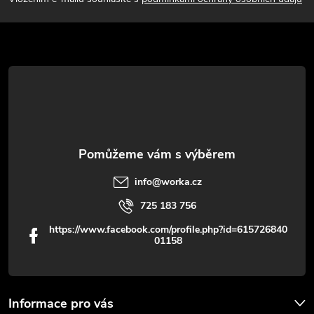
p
a
t
í
info
@
worka.cz
725 183 756
https://www.facebook.com/profile.php?id=615726840
01158
Informace pro vás