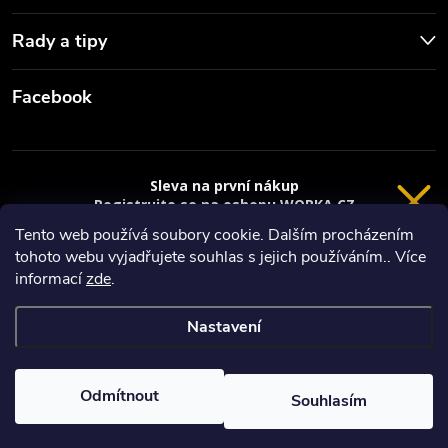
Rady a tipy
Facebook
Sleva na první nákup
Registrujte se na eshopu WORKA.CZ
VRÁCENÍ 14 DNÍ
a
sleva 100 Kč*
na nákup je Vaše.
Tento web používá soubory cookie. Dalším procházením
tohoto webu vyjadřujete souhlas s jejich používáním.. Více
Registrace
Copyright 2026
Worka.cz - Vše pro práci a řemeslo
. Všechna práva
informací
zde
.
vyhrazena.
*platí při nákupu nad 3000 Kč
Nastavení
Privacy policy
Vytvořil Shoptet
Nastavil tým EshopyUmíme.cz
Odmítnout
Souhlasím
Odstoupit od smlouvy