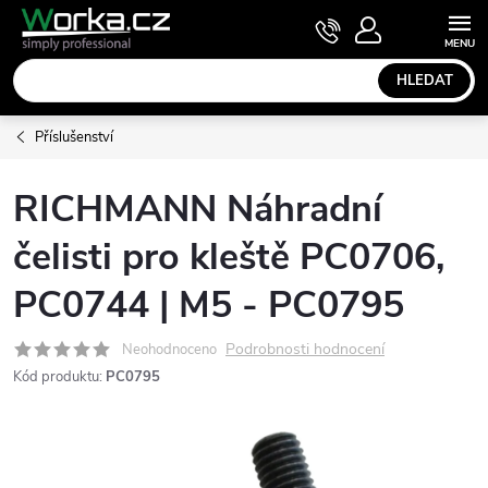
Přejít
NÁKUPNÍ
KOŠÍK
na
obsah
HLEDAT
Příslušenství
RICHMANN Náhradní
čelisti pro kleště PC0706,
PC0744 | M5 - PC0795
Podrobnosti hodnocení
Neohodnoceno
Kód produktu:
PC0795