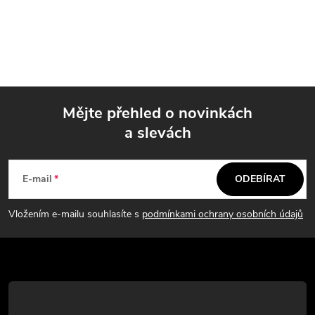
Mějte přehled o novinkách
a slevách
Z
á
E-mail
ODEBÍRAT
p
Vložením e-mailu souhlasíte s
podmínkami ochrany osobních údajů
a
t