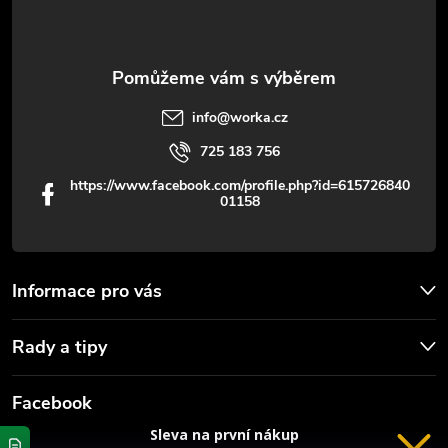
í
info
@
worka.cz
725 183 756
https://www.facebook.com/profile.php?id=615726840
01158
Informace pro vás
Rady a tipy
Facebook
Sleva na první nákup