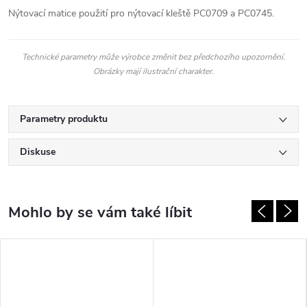
Nýtovací matice použití pro nýtovací kleště PC0709 a PC0745.
Technické parametry může výrobce změnit bez předchozího upozornění.
Obrázky mají ilustrační charakter.
Parametry produktu
Diskuse