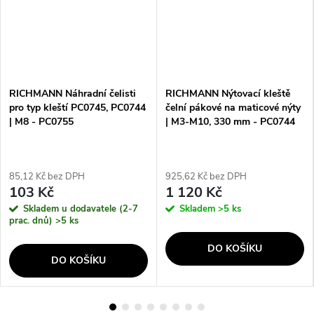
RICHMANN Náhradní čelisti
RICHMANN Nýtovací kleště
pro typ kleští PC0745, PC0744
čelní pákové na maticové nýty
| M8 - PC0755
| M3-M10, 330 mm - PC0744
85,12 Kč bez DPH
925,62 Kč bez DPH
103 Kč
1 120 Kč
Skladem u dodavatele (2-7
Skladem
>5 ks
prac. dnů)
>5 ks
DO KOŠÍKU
DO KOŠÍKU