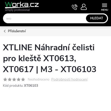
Přejít
NÁKUPNÍ
KOŠÍK
na
obsah
HLEDAT
Příslušenství
XTLINE Náhradní čelisti
pro kleště XT0613,
XT0617 | M3 - XT06103
Podrobnosti hodnocení
Neohodnoceno
Kód produktu:
XT06103