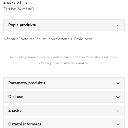
Značka:
XTline
Záruka
:
24 měsíců
Popis produktu
Náhradní nýtovací čelisti jsou tvrzené z CrMo oceli.
Technické parametry může výrobce změnit bez předchozího upozornění.
Obrázky mají ilustrační charakter.
Parametry produktu
Diskuse
Značka
Ostatní informace