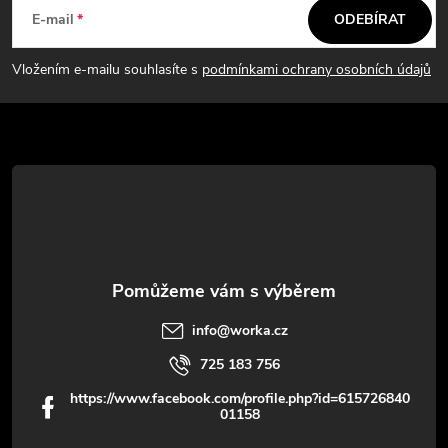
á
E-mail
ODEBÍRAT
p
Vložením e-mailu souhlasíte s
podmínkami ochrany osobních údajů
a
t
í
info
@
worka.cz
725 183 756
https://www.facebook.com/profile.php?id=615726840
01158