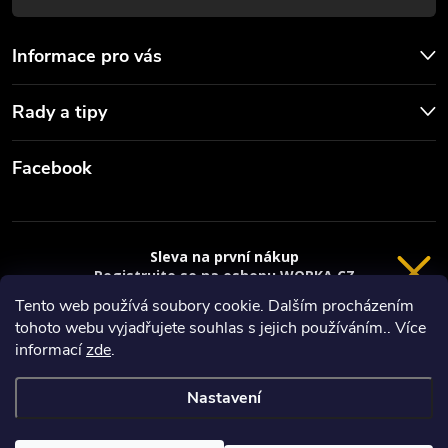
Informace pro vás
Rady a tipy
Facebook
Sleva na první nákup
Registrujte se na eshopu WORKA.CZ
VRÁCENÍ 14 DNÍ
a
sleva 100 Kč*
na nákup je Vaše.
Tento web používá soubory cookie. Dalším procházením
tohoto webu vyjadřujete souhlas s jejich používáním.. Více
Registrace
Copyright 2026
Worka.cz - Vše pro práci a řemeslo
. Všechna práva
informací
zde
.
vyhrazena.
*platí při nákupu nad 3000 Kč
Nastavení
Privacy policy
Vytvořil Shoptet
Nastavil tým EshopyUmíme.cz