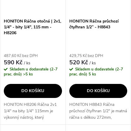
HONITON Ráčna otočná | 2v1,
HONITON Ráčna průchozí
1/4" - bity 1/4", 115 mm -
čtyřhran 1/2” - H8843
H8206
487,60 Kč bez DPH
429,75 Kč bez DPH
590 Kč
520 Kč
/ ks
/ ks
Skladem u dodavatele (2-7
Skladem u dodavatele (2-7
prac. dnů)
>5 ks
prac. dnů)
5 ks
DO KOŠÍKU
DO KOŠÍKU
HONITON H8206 Ráčna 2v1
HONITON H8843 Ráčna
1/4" na bity 1/4" 115mm je
průchozí čtyřhran 1/2" je matná
výkonný nástroj, který
ráčna s délkou 272mm,
kombinuje funkce ráčny a
splňující normu DIN 3122.
bitového držáku v jednom. S
Tento produkt je ideální pro