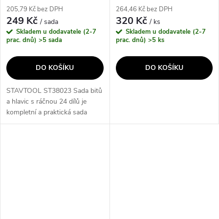
205,79 Kč bez DPH
264,46 Kč bez DPH
249 Kč
320 Kč
/ sada
/ ks
Skladem u dodavatele (2-7
Skladem u dodavatele (2-7
prac. dnů)
>5 sada
prac. dnů)
>5 ks
DO KOŠÍKU
DO KOŠÍKU
STAVTOOL ST38023 Sada bitů
a hlavic s ráčnou 24 dílů je
kompletní a praktická sada
nástrojů pro každodenní
použití. Obsahuje
protiskluzovou rukojeť s
magnetickým teleskopem a...