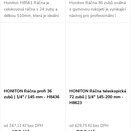
Honiton H8561 Ráčna je
Honiton Ráčna 36 zubů oválná
celokovová ráčna s 24 zuby a
s gumovou rukojetí je vynikající
délkou 510mm, která je ideální
nástroj pro profesionální i
pro profesionální použití. Tato
amatérské použití. S různými
ráčna je vybavena 3/4" hrdlem,
velikostmi ráčen a 36 zuby
což umožňuje snadné a
nabízí všestrannost a...
efektivní...
HONITON Ráčna profi 36
HONITON Ráčna teleskopická
zubů | 1/4" / 145 mm - H8436
72 zubů | 1/4" 145-200 mm -
H8623
od 347,11 Kč bez DPH
od 429,75 Kč bez DPH