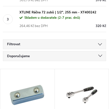
305,79 Kč bez DPH
370 Kč
XTLINE Ráčna 72 zubů | 1/2", 255 mm - XT400242
Skladem u dodavatele (2-7 prac. dnů)
264,46 Kč bez DPH
320 Kč
Filtrovat
Ř
Doporučujeme
a
Nejlevnější
V
Nejdražší
z
ý
Nejprodávanější
e
p
Abecedně
n