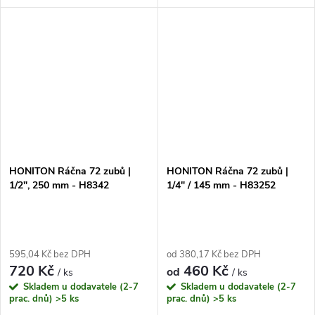
rychle utahovat a povolovat
páčkou pro snadné a pohodlné
šrouby a matice. Díky svému
použití. Pogumovaná rukojeť
malému rozměru je ideální pro
zajišťuje pevný a protiskluzový
práci na...
úchop,...
HONITON Ráčna 72 zubů |
HONITON Ráčna 72 zubů |
1/2", 250 mm - H8342
1/4" / 145 mm - H83252
595,04 Kč bez DPH
od 380,17 Kč bez DPH
720 Kč
460 Kč
od
/ ks
/ ks
Skladem u dodavatele (2-7
Skladem u dodavatele (2-7
prac. dnů)
>5 ks
prac. dnů)
>5 ks