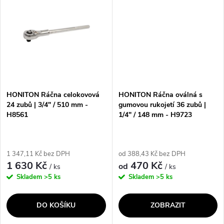
ů
HONITON Ráčna celokovová
HONITON Ráčna oválná s
24 zubů | 3/4" / 510 mm -
gumovou rukojetí 36 zubů |
H8561
1/4" / 148 mm - H9723
1 347,11 Kč bez DPH
od 388,43 Kč bez DPH
1 630 Kč
470 Kč
od
/ ks
/ ks
Skladem
>5 ks
Skladem
>5 ks
DO KOŠÍKU
ZOBRAZIT