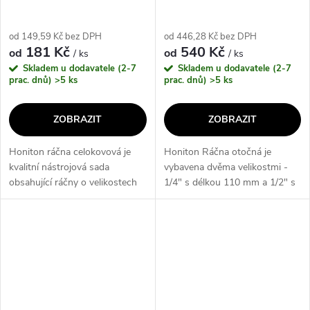
od 149,59 Kč bez DPH
od 446,28 Kč bez DPH
181 Kč
540 Kč
od
od
/ ks
/ ks
Skladem u dodavatele (2-7
Skladem u dodavatele (2-7
prac. dnů)
>5 ks
prac. dnů)
>5 ks
ZOBRAZIT
ZOBRAZIT
Honiton ráčna celokovová je
Honiton Ráčna otočná je
kvalitní nástrojová sada
vybavena dvěma velikostmi -
obsahující ráčny o velikostech
1/4" s délkou 110 mm a 1/2" s
1/4", 3/8" a 1/2" s délkami
délkou 168 mm. Tato otočná
140mm, 200mm a 250mm.
ráčna je ideální pro různé úkoly
Tyto ráčny jsou vyrobeny z
a poskytuje vynikající přesnost
pevného a...
a...