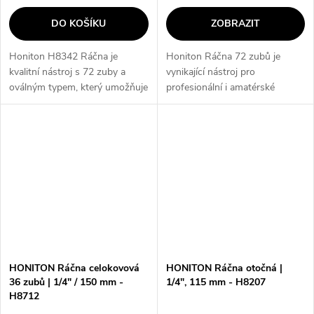
DO KOŠÍKU
ZOBRAZIT
Honiton H8342 Ráčna je
Honiton Ráčna 72 zubů je
kvalitní nástroj s 72 zuby a
vynikající nástroj pro
oválným typem, který umožňuje
profesionální i amatérské
snadné a rychlé utahování
použití. S různými velikostmi
šroubů a matic. S délkou
ráčen a 72 zuby nabízí vysokou
250mm je ideální pro práci na
přesnost a efektivitu při práci.
těžko...
Díky své...
HONITON Ráčna celokovová
HONITON Ráčna otočná |
36 zubů | 1/4" / 150 mm -
1/4", 115 mm - H8207
H8712