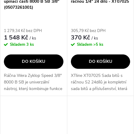
upínací částí 8000 B SB 3/8"
ráčnou 1/4" 24 dílů - XT07025
(05073261001)
1 279,34 Kč bez DPH
305,79 Kč bez DPH
1 548 Kč
370 Kč
/ ks
/ ks
Skladem
3 ks
Skladem
>5 ks
DO KOŠÍKU
DO KOŠÍKU
Ráčna Wera Zyklop Speed 3/8"
XTline XT07025 Sada bitů s
8000 B SB je univerzální
ráčnou S2 24dílů je kompletní
nástroj, který kombinuje funkce
sada bitů a příslušenství, která
pěti nástrojů do jednoho.
usnadní každou práci s šrouby
Disponuje inovativním
a hmoždinkami. Obsahuje
mechanismem pro rychlé
magnetický rychloupínací...
přepínání mezi...