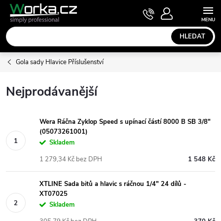
Přejít
NÁKUPNÍ
KOŠÍK
na
obsah
HLEDAT
Gola sady Hlavice Příslušenství
Nejprodávanější
Wera Ráčna Zyklop Speed s upínací částí 8000 B SB 3/8"
(05073261001)
Skladem
1 279,34 Kč bez DPH
1 548 Kč
XTLINE Sada bitů a hlavic s ráčnou 1/4" 24 dílů -
XT07025
Skladem