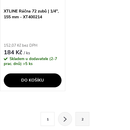
XTLINE Ráčna 72 zubů | 1/4",
155 mm - XT400214
152,07 Kč bez DPH
184 Kč
/ ks
Skladem u dodavatele (2-7
prac. dnů)
>5 ks
DO KOŠÍKU
O
S
v
1
2
t