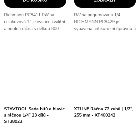
DO KOŠÍKU
ZOBRAZIT
Richmann PC8411 Ráčna
Ráčna pogumovaná 1/4
celokovová 1" je vysoce kvalitní
RICHMANN PC8429 je
a odolná ráčna s délkou 800
vybavena antikorozní úpravou a
mm, která je ideální pro
umožňuje snadné přepínání
profesionální použití. Je
směru utahování díky páčce.
vyrobena z celokovové
Díky tlačítku pro výměnu
konstrukce, což...
hlavice je tento produkt...
STAVTOOL Sada bitů a hlavic
XTLINE Ráčna 72 zubů | 1/2",
s ráčnou 1/4” 23 dílů -
255 mm - XT400242
ST38023