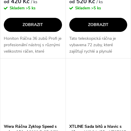
420 Kč
520 Kč
od
od
/ ks
/ ks
Skladem
>5 ks
Skladem
>5 ks
ZOBRAZIT
ZOBRAZIT
Honiton Ráčna 36 zubů Profi je
Tato teleskopická ráčna je
profesionální nástroj s různými
vybavena 72 zuby, které
velikostmi ráčen, které
zajišťují rychlé a plynulé
umožňují pohodlnou práci v
přenášení síly. Díky svému
různých situacích. Díky 36 zuby
teleskopickému designu je
poskytuje rychlé a efektivní...
možné ji nastavit na různé
délky, což zaručuje...
Wera Ráčna Zyklop Speed s
XTLINE Sada bitů a hlavic s