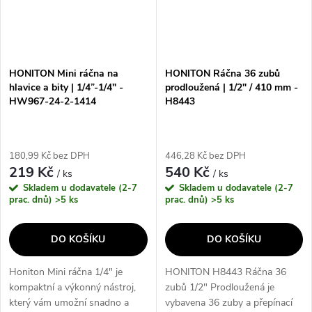
HONITON Mini ráčna na
HONITON Ráčna 36 zubů
hlavice a bity | 1/4”-1/4" -
prodloužená | 1/2" / 410 mm -
HW967-24-2-1414
H8443
180,99 Kč bez DPH
446,28 Kč bez DPH
219 Kč
540 Kč
/ ks
/ ks
Skladem u dodavatele (2-7
Skladem u dodavatele (2-7
prac. dnů)
>5 ks
prac. dnů)
>5 ks
DO KOŠÍKU
DO KOŠÍKU
Honiton Mini ráčna 1/4" je
HONITON H8443 Ráčna 36
kompaktní a výkonný nástroj,
zubů 1/2" Prodloužená je
který vám umožní snadno a
vybavena 36 zuby a přepínací