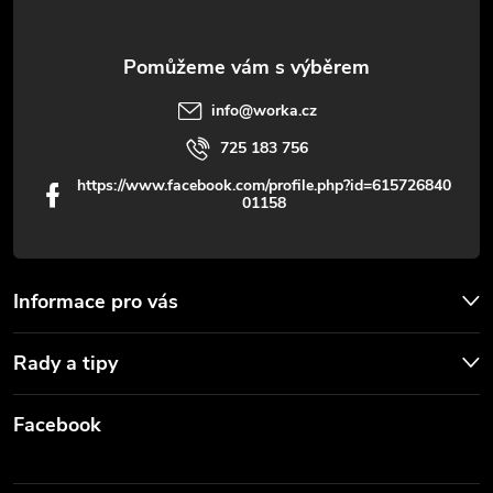
ý
p
info
@
worka.cz
i
725 183 756
s
https://www.facebook.com/profile.php?id=615726840
01158
u
Informace pro vás
Rady a tipy
Facebook