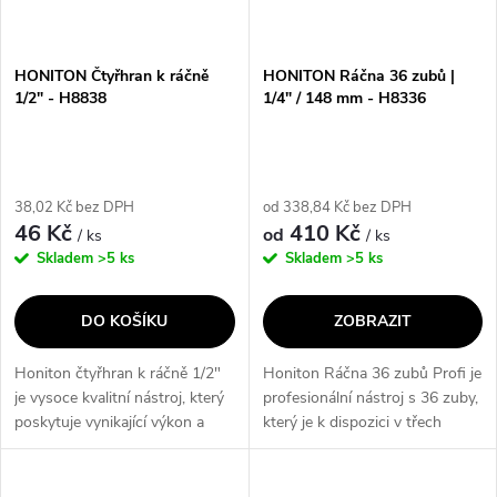
i
í
s
p
HONITON Čtyřhran k ráčně
HONITON Ráčna 36 zubů |
1/2" - H8838
1/4" / 148 mm - H8336
p
r
r
o
38,02 Kč bez DPH
od 338,84 Kč bez DPH
o
46 Kč
410 Kč
od
/ ks
/ ks
d
Skladem
>5 ks
Skladem
>5 ks
d
u
DO KOŠÍKU
ZOBRAZIT
u
k
Honiton čtyřhran k ráčně 1/2"
Honiton Ráčna 36 zubů Profi je
k
je vysoce kvalitní nástroj, který
profesionální nástroj s 36 zuby,
t
poskytuje vynikající výkon a
který je k dispozici v třech
t
spolehlivost. Jeho klíčové
velikostech: 1/4", 3/8" a 1/2".
ů
vlastnosti zahrnují odolnost,
Tato ráčna je vyrobena z
přesnost a snadné použití....
kvalitního materiálu a...