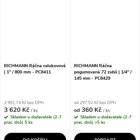
délkou 155mm a standardem
profesionální i domácí použití
DIN 3122 je ideální pro...
díky své...
RICHMANN Ráčna celokovová
RICHMANN Ráčna
| 1" / 800 mm - PC8411
pogumovaná 72 zubů | 1/4" /
145 mm - PC8429
2 991,74 Kč bez DPH
od 297,52 Kč bez DPH
3 620 Kč
360 Kč
od
/ ks
/ ks
Skladem u dodavatele (2-7
Skladem u dodavatele (2-7
prac. dnů)
5 ks
prac. dnů)
>5 ks