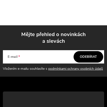
l
r
á
á
n
d
k
a
o
Mějte přehled o novinkách
v
c
a slevách
á
Z
í
n
á
í
p
E-mail
ODEBÍRAT
p
r
Vložením e-mailu souhlasíte s
podmínkami ochrany osobních údajů
v
a
k
t
y
í
v