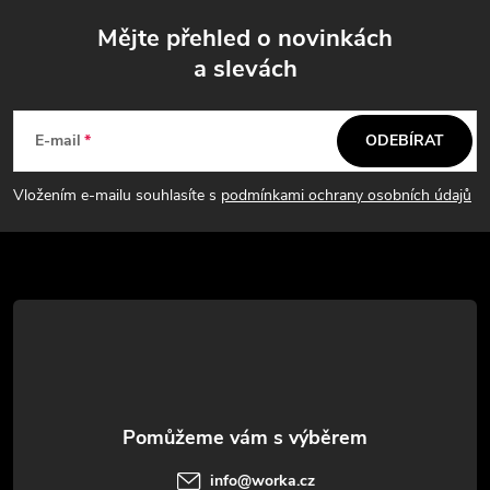
Mějte přehled o novinkách
a slevách
Z
á
E-mail
ODEBÍRAT
p
Vložením e-mailu souhlasíte s
podmínkami ochrany osobních údajů
a
t
í
info
@
worka.cz