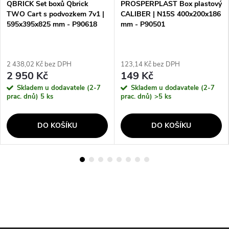
QBRICK Set boxů Qbrick
PROSPERPLAST Box plastový
TWO Cart s podvozkem 7v1 |
CALIBER | N15S 400x200x186
595x395x825 mm - P90618
mm - P90501
2 438,02 Kč bez DPH
123,14 Kč bez DPH
2 950 Kč
149 Kč
Skladem u dodavatele (2-7
Skladem u dodavatele (2-7
prac. dnů)
5 ks
prac. dnů)
>5 ks
DO KOŠÍKU
DO KOŠÍKU