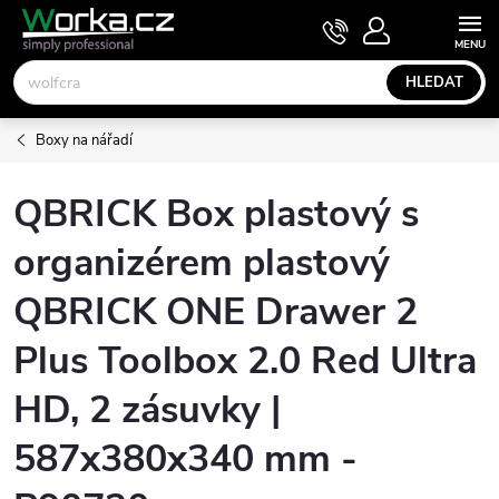
Přejít
NÁKUPNÍ
KOŠÍK
na
obsah
HLEDAT
Boxy na nářadí
QBRICK Box plastový s
organizérem plastový
QBRICK ONE Drawer 2
Plus Toolbox 2.0 Red Ultra
HD, 2 zásuvky |
587x380x340 mm -