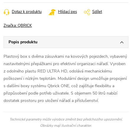
Dotaz k produktu
Hlídací pes
Sdílet
Značka:
QBRICK
Popis produktu
Plastový box s dvěma zásuvkami na kovových pojezdech, vybavený
nastavitelnými přepážkami pro efektivní organizaci nářadí. Vyroben
z odolného plastu RED ULTRA HD, odolává mechanickému
poškození i nízkým teplotám. Modulární design umožňuje propojení
s dalšími boxy systému Qbrick ONE, což zajišťuje flexibilitu a
přizpůsobení podle potřeb uživatele. S objemem 50 litrů nabízí
dostatek prostoru pro uložení nářadí a příslušenství.
Technické parametry může výrobce změnit bez předchozího upozornění.
Obrázky mají ilustrační charakter.