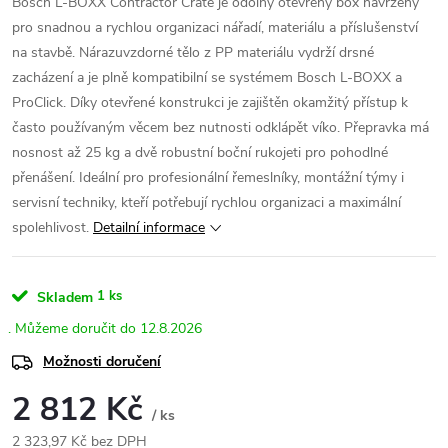
Bosch L-BOXX Contractor Crate je odolný otevřený box navržený
pro snadnou a rychlou organizaci nářadí, materiálu a příslušenství
na stavbě. Nárazuvzdorné tělo z PP materiálu vydrží drsné
zacházení a je plně kompatibilní se systémem Bosch L-BOXX a
ProClick. Díky otevřené konstrukci je zajištěn okamžitý přístup k
často používaným věcem bez nutnosti odklápět víko. Přepravka má
nosnost až 25 kg a dvě robustní boční rukojeti pro pohodlné
přenášení. Ideální pro profesionální řemeslníky, montážní týmy i
servisní techniky, kteří potřebují rychlou organizaci a maximální
spolehlivost.
Detailní informace
1 ks
Skladem
12.8.2026
Možnosti doručení
2 812 Kč
/ ks
2 323,97 Kč bez DPH