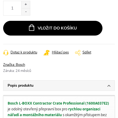
Měrná
cena:
VLOŽIT DO KOŠÍKU
Dotaz k produktu
Hlídací pes
Sdílet
Značka:
Bosch
Záruka
:
24 měsíců
Popis produktu
Bosch L-BOXX Contractor Crate Professional (1600A037E2)
je odolný otevřený přepravní box pro
rychlou organizaci
nářadí a montážního materiálu
s okamžitým přístupem bez