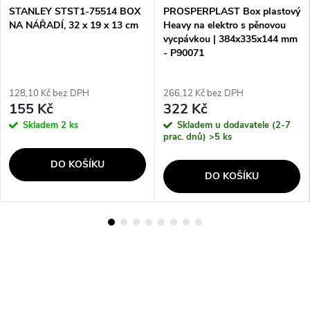
STANLEY STST1-75514 BOX
PROSPERPLAST Box plastový
NA NÁŘADÍ, 32 x 19 x 13 cm
Heavy na elektro s pěnovou
vycpávkou | 384x335x144 mm
- P90071
128,10 Kč bez DPH
266,12 Kč bez DPH
155 Kč
322 Kč
Skladem
2 ks
Skladem u dodavatele (2-7
prac. dnů)
>5 ks
DO KOŠÍKU
DO KOŠÍKU