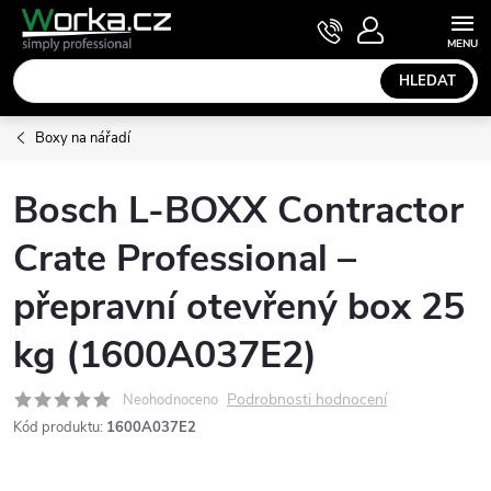
Přejít
NÁKUPNÍ
KOŠÍK
na
obsah
HLEDAT
Boxy na nářadí
Bosch L-BOXX Contractor
Crate Professional –
přepravní otevřený box 25
kg (1600A037E2)
Podrobnosti hodnocení
Neohodnoceno
Kód produktu:
1600A037E2