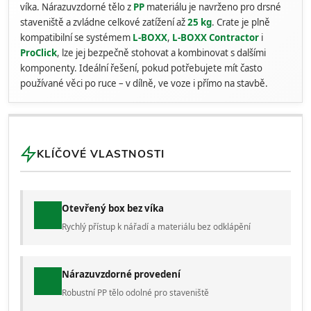
víka. Nárazuvzdorné tělo z
PP
materiálu je navrženo pro drsné
staveniště a zvládne celkové zatížení až
25 kg
. Crate je plně
kompatibilní se systémem
L-BOXX
,
L-BOXX Contractor
i
ProClick
, lze jej bezpečně stohovat a kombinovat s dalšími
komponenty. Ideální řešení, pokud potřebujete mít často
používané věci po ruce – v dílně, ve voze i přímo na stavbě.
KLÍČOVÉ VLASTNOSTI
Otevřený box bez víka
Rychlý přístup k nářadí a materiálu bez odklápění
Nárazuvzdorné provedení
Robustní PP tělo odolné pro staveniště