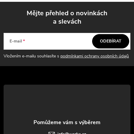
Mějte přehled o novinkách
a slevách
Z
á
E-mail
ODEBÍRAT
p
Vložením e-mailu souhlasíte s
podmínkami ochrany osobních údajů
a
t
í