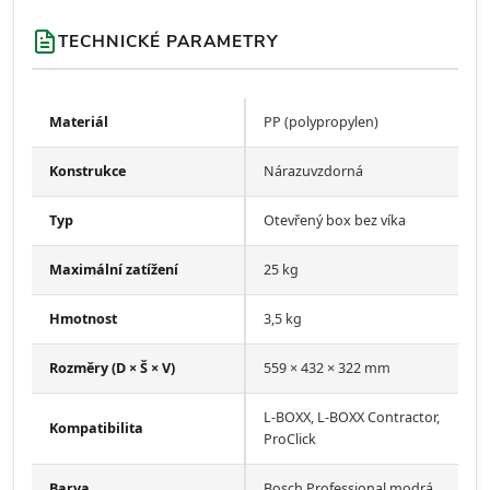
TECHNICKÉ PARAMETRY
Materiál
PP (polypropylen)
Konstrukce
Nárazuvzdorná
Typ
Otevřený box bez víka
Maximální zatížení
25 kg
Hmotnost
3,5 kg
Rozměry (D × Š × V)
559 × 432 × 322 mm
L-BOXX, L-BOXX Contractor,
Kompatibilita
ProClick
Barva
Bosch Professional modrá