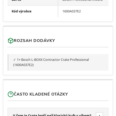
Kód výrobce
1600A037E2
ROZSAH DODÁVKY
✓ 1× Bosch L-BOXX Contractor Crate Professional
(1600A037E2)
ČASTO KLADENÉ OTÁZKY
V čem je Crate lepší než klasický kufr s víkem?