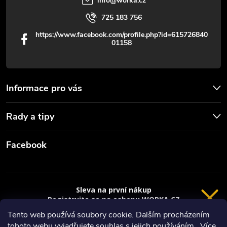
info
@
worka.cz
725 183 756
https://www.facebook.com/profile.php?id=615726840
01158
Informace pro vás
Rady a tipy
Facebook
Sleva na první nákup
Registrujte se na eshopu WORKA.CZ
VRÁCENÍ 14 DNÍ
a
sleva 100 Kč*
na nákup je Vaše.
Tento web používá soubory cookie. Dalším procházením
tohoto webu vyjadřujete souhlas s jejich používáním.. Více