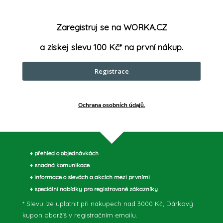
ustní zámky a boční spojovací
Vnější ro
pečné přepravě nářadí. Celá
Zaregistruj se na WORKA.CZ
vodě, díky pružnému těsnění
Vnitřní ro
a získej slevu 100 Kč* na první nákup.
Registrace
parametry může výrobce změnit bez předchozího upozornění. Obrázky mají ilustrační
Ochrana osobních údajů.
♦ přehled o objednávkách
♦ snadná komunikace
♦ informace o slevách a akcích mezi prvními
♦ speciální nabídky pro registrované zákazníky
* Slevu lze uplatnit při nákupech nad 3000 Kč, Dárkový
kupon obdržíš v registračním emailu.