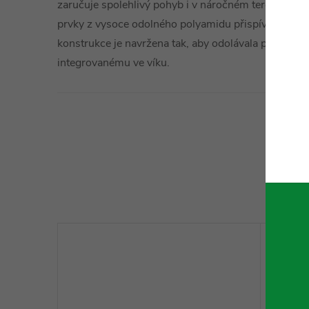
zaručuje spolehlivý pohyb i v náročném terénu. Rob
prvky z vysoce odolného polyamidu přispívají k bez
konstrukce je navržena tak, aby odolávala prachu i 
integrovanému ve víku.
Technické 