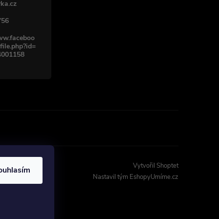
ka.cz
756
www.faceboo
file.php?id=
4001158
Vytvořil Shoptet
ouhlasím
Nastavil tým EshopyUmíme.cz