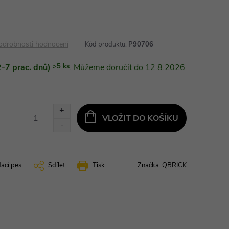
odrobnosti hodnocení
Kód produktu:
P90706
-7 prac. dnů)
>5 ks
12.8.2026
VLOŽIT DO KOŠÍKU
dací pes
Sdílet
Tisk
Značka:
QBRICK