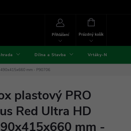
ies
Kontakty
Doprava a platba
Formuláře ke stažení
NÁKUPNÍ
KOŠÍK
Prázdný košík
Přihlášení
ahrada
Dílna a Stavba
Vrtáky-Nástroje
m | 490x415x660 mm - P90706
x plastový PRO
lus Red Ultra HD
490x415x660 mm -