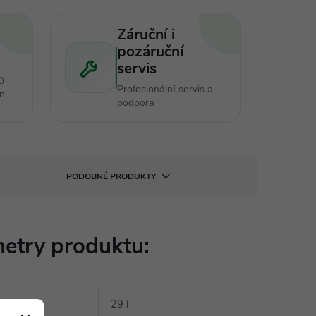
Záruční i
pozáruční
servis
0
Profesionální servis a
en
podpora
PODOBNÉ PRODUKTY
etry produktu:
29 l