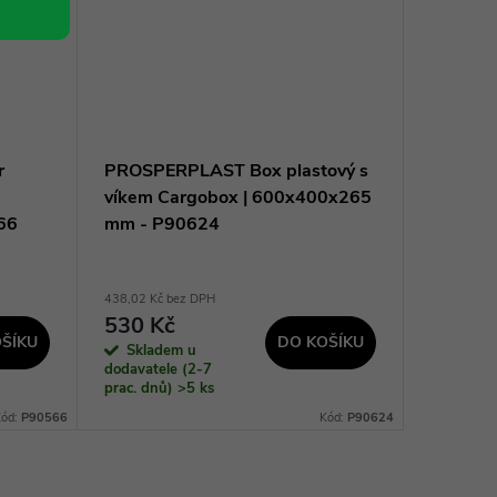
r
PROSPERPLAST Box plastový s
PROSPE
víkem Cargobox | 600x400x265
CALIBE
66
mm - P90624
mm - P
438,02 Kč bez DPH
199,17 Kč 
530 Kč
241 K
ŠÍKU
DO KOŠÍKU
Skladem u
Sklad
dodavatele (2-7
dodavatel
prac. dnů)
>5 ks
prac. dnů
Kód:
P90566
Kód:
P90624