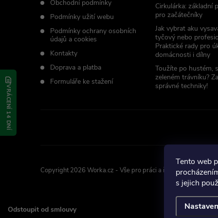
í
Obchodní podmínky
Cirkulárka: základní
pro začátečníky
Podmínky užití webu
Jak vybrat aku vysav
Podmínky ochrany osobních
tyčový nebo profesio
údajů a cookies
Praktické rady pro úk
Kontakty
domácnosti i dílny
Doprava a platba
Toužíte po hustém, 
zeleném trávníku? Z
Formuláře ke stažení
správné techniky!
VRÁCENÍ 14 DNÍ
Tento web p
Copyright 2026
Worka.cz - Vše pro práci a řemeslo
. Všechna p
procházením
s jejich pou
Nastaven
Odstoupit od smlouvy