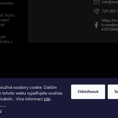
info
@
wor
 průvodce
725 183 
ač: Ruční,
nální?
https://
lid
k.com/pro
6157268
sytě
ačněte u
oužívá soubory cookie. Dalším
Odmítnout
S
ráva vyhrazena.
 tohoto webu vyjadřujete souhlas
žíváním.. Více informací
zde
.
í