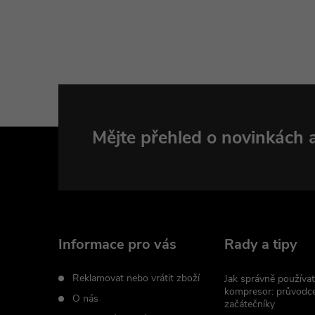
Z
Mějte přehled o novinkách
á
p
a
Informace pro vás
Rady a tipy
t
Reklamovat nebo vrátit zboží
Jak správně používat
kompresor: průvodc
O nás
začátečníky