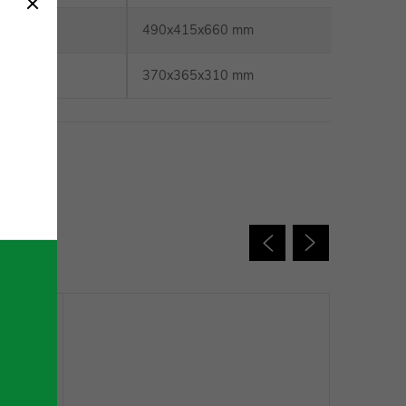
změr
:
490x415x660 mm
změr
:
370x365x310 mm
 charakter.