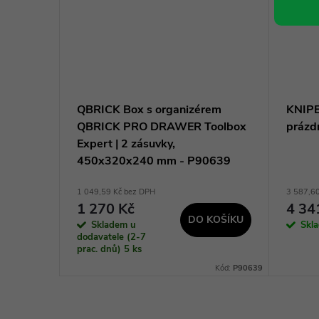
QBRICK Box s organizérem
KNIPE
1
QBRICK PRO DRAWER Toolbox
prázd
Expert | 2 zásuvky,
450x320x240 mm - P90639
1 049,59 Kč bez DPH
3 587,6
1 270 Kč
4 34
KOŠÍKU
DO KOŠÍKU
Skladem u
Skl
dodavatele (2-7
prac. dnů)
5 ks
STST83397-1
Kód:
P90639