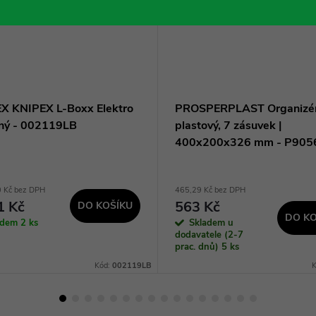
X KNIPEX L-Boxx Elektro
PROSPERPLAST Organizé
ný - 002119LB
plastový, 7 zásuvek |
400x200x326 mm - P905
0 Kč bez DPH
465,29 Kč bez DPH
1 Kč
563 Kč
DO KOŠÍKU
DO KO
adem
2 ks
Skladem u
dodavatele (2-7
prac. dnů)
5 ks
Kód:
002119LB