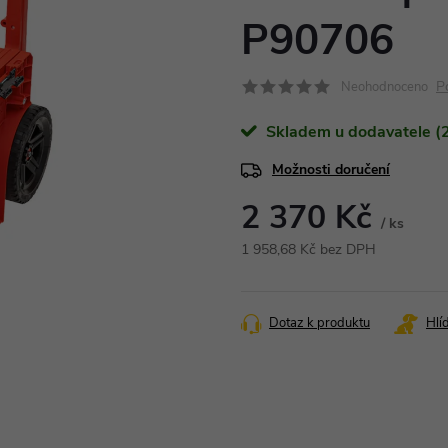
P90706
P
Neohodnoceno
Skladem u dodavatele (2
Možnosti doručení
2 370 Kč
/ ks
1 958,68 Kč bez DPH
Měrná
cena:
Dotaz k produktu
Hlí