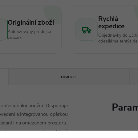
Rychlá
Originální zboží
expedice
Autorizovaný prodejce
Objednávky do 13:0
značek
odesíláme tentýž d
DISKUZE
Param
rofesionální použití. Disponuje
rovedení a integrovanou opěrkou
ládání i na omezeném prostoru.
a silnou gumovou vrstvou, která
Objem
: