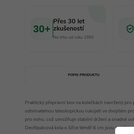
Přes 30 let
30+
zkušeností
Na trhu od roku 1993
POPIS PRODUKTU
Praktický přepravní box na kolečkách navržený pro p
odnímatelnou teleskopickou rukojetí ve dvojitém p
pro nohu, což umožňuje stabilní držení a snadné ov
Devítipalcová kola o šířce téměř 6 cm jsou opatřen