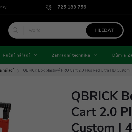
725 183 756
ínky
Podmínky užití webu
Podmínky ochrany osobních údajů a cook
HLEDAT
Ruční nářadí
Zahradní technika
Dům a Z
a nářadí
QBRICK Box plastový PRO Cart 2.0 Plus Red Ultra HD Custo
QBRICK Bo
Cart 2.0 P
Custom | 