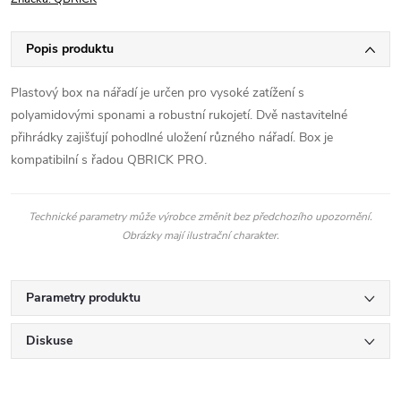
Popis produktu
Plastový box na nářadí je určen pro vysoké zatížení s
polyamidovými sponami a robustní rukojetí. Dvě nastavitelné
přihrádky zajišťují pohodlné uložení různého nářadí. Box je
kompatibilní s řadou QBRICK PRO.
Technické parametry může výrobce změnit bez předchozího upozornění.
Obrázky mají ilustrační charakter.
Parametry produktu
Diskuse