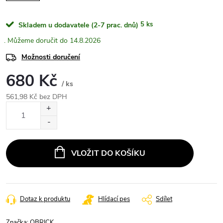
5 ks
Skladem u dodavatele (2-7 prac. dnů)
14.8.2026
Možnosti doručení
680 Kč
/ ks
561,98 Kč bez DPH
Měrná
cena:
VLOŽIT DO KOŠÍKU
Dotaz k produktu
Hlídací pes
Sdílet
Značka:
QBRICK