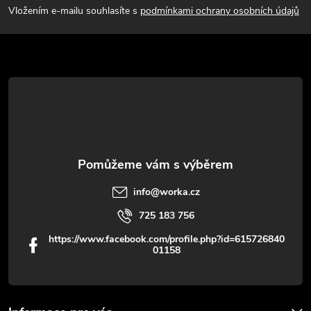
p
Vložením e-mailu souhlasíte s
podmínkami ochrany osobních údajů
a
t
í
info
@
worka.cz
725 183 756
https://www.facebook.com/profile.php?id=615726840
01158