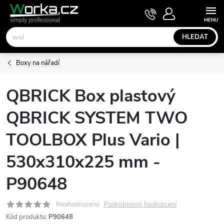
Přejít
NÁKUPNÍ
KOŠÍK
na
obsah
HLEDAT
Boxy na nářadí
QBRICK Box plastový
QBRICK SYSTEM TWO
TOOLBOX Plus Vario |
530x310x225 mm -
P90648
Podrobnosti hodnocení
Neohodnoceno
Kód produktu:
P90648