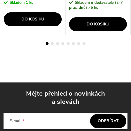
Skladem
1 ks
Skladem u dodavatele (2-7
prac. dnů)
>5 ks
DO KOŠÍKU
DO KOŠÍKU
Mějte přehled o novinkách
a slevách
Z
á
E-mail
ODEBÍRAT