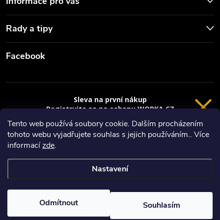
Informace pro vás
Rady a tipy
Facebook
Sleva na první nákup
Registrujte se na eshopu WORKA.CZ
VRÁCENÍ 14 DNÍ
a
sleva 100 Kč*
na nákup je Vaše.
Tento web používá soubory cookie. Dalším procházením
tohoto webu vyjadřujete souhlas s jejich používáním.. Více
Registrace
Copyright 2026
Worka.cz - Vše pro práci a řemeslo
. Všechna práva
informací
zde
.
vyhrazena.
*platí při nákupu nad 3000 Kč
Nastavení
Privacy policy
Vytvořil Shoptet
Nastavil tým EshopyUmíme.cz
Odmítnout
Souhlasím
Odstoupit od smlouvy