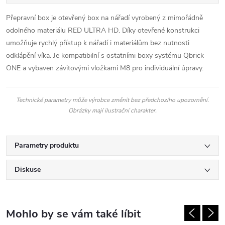
Přepravní box je otevřený box na nářadí vyrobený z mimořádně
odolného materiálu RED ULTRA HD. Díky otevřené konstrukci
umožňuje rychlý přístup k nářadí i materiálům bez nutnosti
odklápění víka. Je kompatibilní s ostatními boxy systému Qbrick
ONE a vybaven závitovými vložkami M8 pro individuální úpravy.
Technické parametry může výrobce změnit bez předchozího upozornění.
Obrázky mají ilustrační charakter.
Parametry produktu
Diskuse