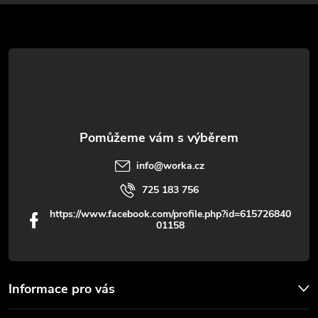
a
t
í
info
@
worka.cz
725 183 756
https://www.facebook.com/profile.php?id=615726840
01158
Informace pro vás