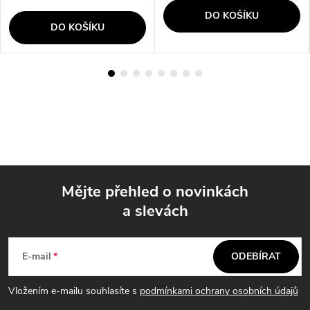
DO KOŠÍKU
DO KOŠÍKU
Mějte přehled o novinkách
a slevách
Z
á
E-mail
ODEBÍRAT
p
Vložením e-mailu souhlasíte s
podmínkami ochrany osobních údajů