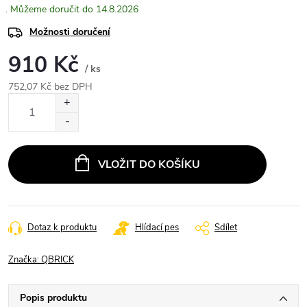
14.8.2026
Možnosti doručení
910 Kč
/ ks
752,07 Kč bez DPH
Měrná
cena:
VLOŽIT DO KOŠÍKU
Dotaz k produktu
Hlídací pes
Sdílet
Značka:
QBRICK
Popis produktu