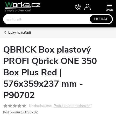
Přejít
NÁKUPNÍ
KOŠÍK
na
obsah
HLEDAT
Boxy na nářadí
QBRICK Box plastový
PROFI Qbrick ONE 350
Box Plus Red |
576x359x237 mm -
P90702
Podrobnosti hodnocení
Neohodnoceno
Kód produktu:
P90702