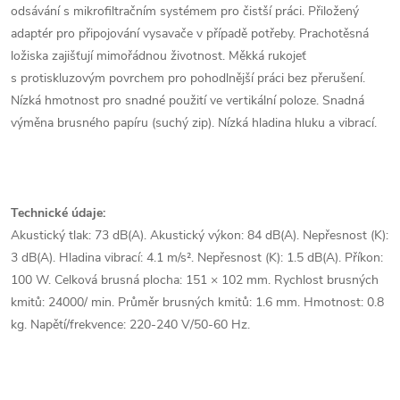
odsávání s mikrofiltračním systémem pro čistší práci. Přiložený
adaptér pro připojování vysavače v případě potřeby. Prachotěsná
ložiska zajišťují mimořádnou životnost. Měkká rukojeť
s protiskluzovým povrchem pro pohodlnější práci bez přerušení.
Nízká hmotnost pro snadné použití ve vertikální poloze. Snadná
výměna brusného papíru (suchý zip). Nízká hladina hluku a vibrací.
Technické údaje:
Akustický tlak: 73 dB(A). Akustický výkon: 84 dB(A). Nepřesnost (K):
3 dB(A). Hladina vibrací: 4.1 m/s². Nepřesnost (K): 1.5 dB(A). Příkon:
100 W. Celková brusná plocha: 151 × 102 mm. Rychlost brusných
kmitů: 24000/ min. Průměr brusných kmitů: 1.6 mm. Hmotnost: 0.8
kg. Napětí/frekvence: 220-240 V/50-60 Hz.