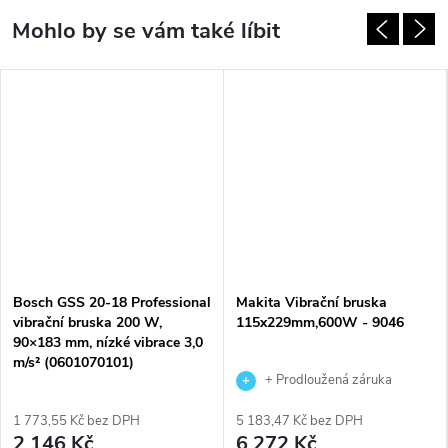
Bosch GSS 20-18 Professional
Makita Vibrační bruska
vibrační bruska 200 W,
115x229mm,600W - 9046
90×183 mm, nízké vibrace 3,0
m/s² (0601070101)
+ Prodloužená záruka
výrobce
1 773,55 Kč bez DPH
5 183,47 Kč bez DPH
2 146 Kč
6 272 Kč