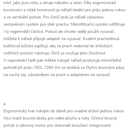
míst, jako jsou rohy a okraje nábytku a oken. Díky ergonomické
konstrukci a nízké hmotnosti je nářadí ideální pro práci jednou rukou
a ve vertikální poloze. Pro čistší práci je nářadí vybaveno
vestavěným systém pro sběr prachu. Mikrofiltrační systém odfiltruje
i ty nejjemnější částice. Pokud ale chcete raději použít vysavač,
můžete k nářadí připojit adaptér na vysavač. Kvalitní prachotěsná
kuličková ložiska zajišťují, aby se prach nedostal do kritických
vnitřních prostor nástroje, čímž se zvyšuje jeho životnost.
V neposlední řadě pak měkká rukojeť nářadí poskytuje mimořádné
pohodlí při práci. SKIL 7260 AA se dodává se čtyřmi brusnými pásy
na suchý zip, zásobníkem na prach a adaptérem na vysavač.
•
Ergonomický tvar rukojeti do dlaně pro snadné držení jednou rukou.
Více tvarů brusné desky pro velké plochy a rohy. Účinný brusný
pohyb a výkonný motor pro dokonalé broušení. Integrované