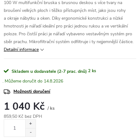
100 W multifunkční bruska s brusnou deskou s více tvary na
broušení velkých ploch i těžko přístupných míst, jako jsou rohy
a okraje nábytku a oken. Díky ergonomické konstrukci a nízké
hmotnosti je nářadí ideální pro práci jednou rukou a ve vertikální
poloze. Pro čistší práci je nářadí vybaveno vestavěným systém pro
sběr prachu. Mikrofiltrační systém odfiltruje i ty nejjemnější částice.
Detailní informace
2 ks
Skladem u dodavatele (2-7 prac. dnů)
14.8.2026
Možnosti doručení
1 040 Kč
/ ks
859,50 Kč bez DPH
Měrná
cena: