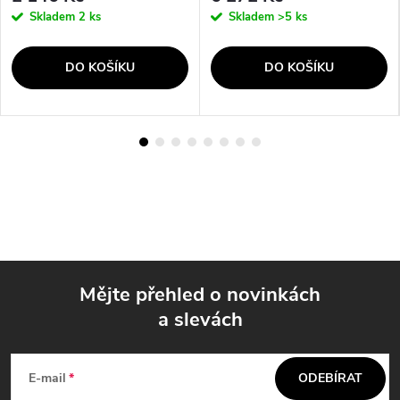
Skladem
2 ks
Skladem
>5 ks
DO KOŠÍKU
DO KOŠÍKU
Mějte přehled o novinkách
a slevách
Z
á
E-mail
ODEBÍRAT