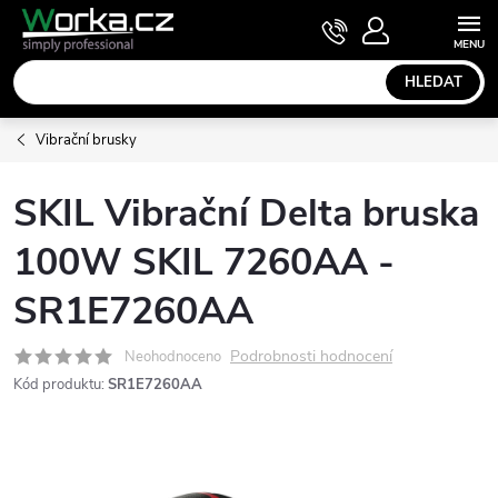
Přejít
NÁKUPNÍ
KOŠÍK
na
obsah
HLEDAT
Vibrační brusky
SKIL Vibrační Delta bruska
100W SKIL 7260AA -
SR1E7260AA
Podrobnosti hodnocení
Neohodnoceno
Kód produktu:
SR1E7260AA