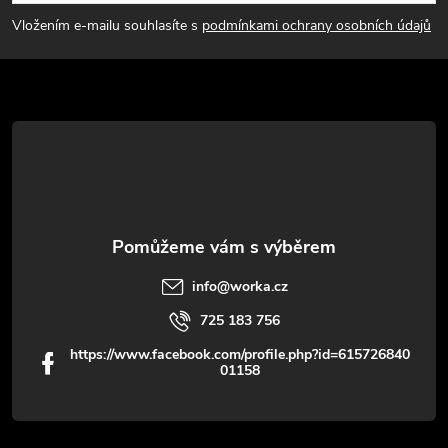
p
Vložením e-mailu souhlasíte s
podmínkami ochrany osobních údajů
a
t
í
info
@
worka.cz
725 183 756
https://www.facebook.com/profile.php?id=615726840
01158