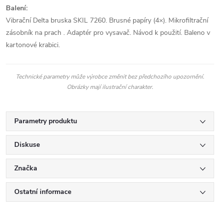
Balení:
Vibrační Delta bruska SKIL 7260. Brusné papíry (4×). Mikrofiltrační
zásobník na prach . Adaptér pro vysavač. Návod k použití. Baleno v
kartonové krabici.
Technické parametry může výrobce změnit bez předchozího upozornění.
Obrázky mají ilustrační charakter.
Parametry produktu
Diskuse
Značka
Ostatní informace