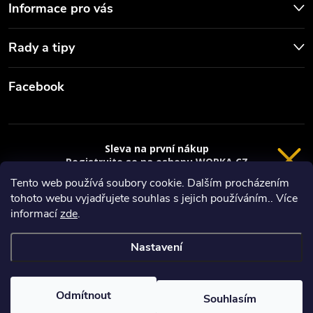
Informace pro vás
Rady a tipy
Facebook
Sleva na první nákup
Registrujte se na eshopu WORKA.CZ
VRÁCENÍ 14 DNÍ
a
sleva 100 Kč*
na nákup je Vaše.
Tento web používá soubory cookie. Dalším procházením
tohoto webu vyjadřujete souhlas s jejich používáním.. Více
Registrace
Copyright 2026
Worka.cz - Vše pro práci a řemeslo
. Všechna práva
informací
zde
.
vyhrazena.
*platí při nákupu nad 3000 Kč
Nastavení
Privacy policy
Vytvořil Shoptet
Nastavil tým EshopyUmíme.cz
Odmítnout
Souhlasím