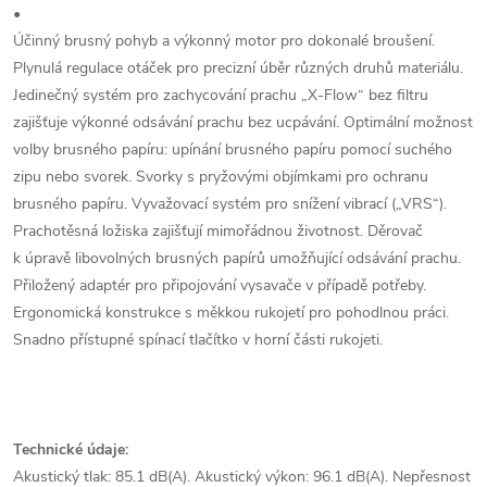
•
Účinný brusný pohyb a výkonný motor pro dokonalé broušení.
Plynulá regulace otáček pro precizní úběr různých druhů materiálu.
Jedinečný systém pro zachycování prachu „X-Flow“ bez filtru
zajišťuje výkonné odsávání prachu bez ucpávání. Optimální možnost
volby brusného papíru: upínání brusného papíru pomocí suchého
zipu nebo svorek. Svorky s pryžovými objímkami pro ochranu
brusného papíru. Vyvažovací systém pro snížení vibrací („VRS“).
Prachotěsná ložiska zajišťují mimořádnou životnost. Děrovač
k úpravě libovolných brusných papírů umožňující odsávání prachu.
Přiložený adaptér pro připojování vysavače v případě potřeby.
Ergonomická konstrukce s měkkou rukojetí pro pohodlnou práci.
Snadno přístupné spínací tlačítko v horní části rukojeti.
Technické údaje:
Akustický tlak: 85.1 dB(A). Akustický výkon: 96.1 dB(A). Nepřesnost