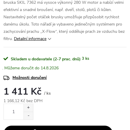
bruska SKIL 7362 má vysoce výkonný 280 W motor a nabízí velmi
efektivní a snadné broušení, např. dveří, stolů, plotů či kůlen.
Nastavitelný počet otáček brusky umožňuje přizpůsobit rychlost
danému úkolu. Toto nářadí je vybaveno jedinečným systémem pro
zachycování prachu „X-Flow“, který odděluje prach ze vzduchu bez
filtru.
Detailní informace
3 ks
Skladem u dodavatele (2-7 prac. dnů)
14.8.2026
Možnosti doručení
1 411 Kč
/ ks
1 166,12 Kč bez DPH
Měrná
cena: