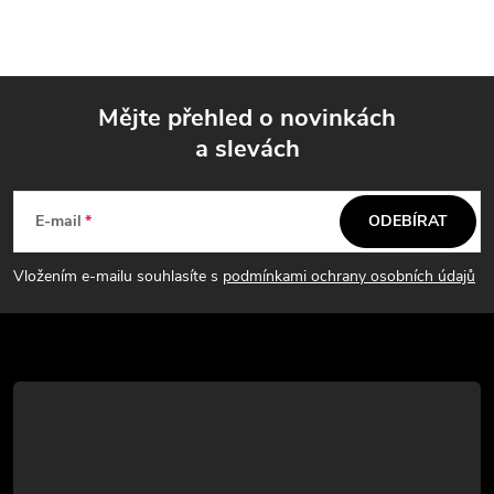
Mějte přehled o novinkách
a slevách
Z
á
E-mail
ODEBÍRAT
p
Vložením e-mailu souhlasíte s
podmínkami ochrany osobních údajů
a
t
í