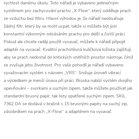
rychlost danému úkolu. Toto nářadí je vybaveno jedinečným
systémem pro zachycování prachu „X-Flow“, který odděluje prach
ze vzduchu bez filtru. Hlavní výhodou je, že nářadí neobsahuje
žádný filtr, který by se mohl ucpat, takže si můžete být jisti
konstantní výkonným odsáváním prachu pro delší a čistší práci.
Pokud ale chcete raději použít vysavač, můžete k nářadí připojit
adaptér na vysavač. Kvalitní prachotěsná kuličková ložiska zajišťují,
aby se prach nedostal do kritických vnitřních prostor nástroje, čímž
se zvyšuje jeho životnost. Pro vaše pohodlí je nářadí vybaveno
vyvažovacím systém s názvem „VRS“. Snižuje úroveň vibrací
a výsledkem je menší únava při práci. Bruska nabízí systém dvojího
upevňování – svorkami a suchým zipem, takže můžete používat jak
standardní brusný papír, tak listy opatřené suchým zipem. SKIL
7362 DA se dodává v brašně s 15 brusnými papíry na suchý zip,
zásobníkem na prach „X-Flow“ a adaptérem na vysavač.