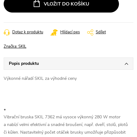
VLOŽIT DO KOŠÍKU
Dotaz k produktu
Hlídací pes
Sdílet
Značka:
SKIL
Popis produktu
Výkonné nářadí SKIL za výhodné ceny
•
Vibrační bruska SKIL 7362 má vysoce výkonný 280 W motor
a nabízí velmi efektivní a snadné broušení, např. dveří, stolů, plotů
či kůlen. Nastavitelný počet otáček brusky umožňuje přizpůsobit