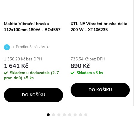
Makita Vibrační bruska
XTLINE Vibrační bruska delta
112x100mm,180W - BO4557
200 W - XT106235
+ Prodloužená záruka
výrobce
1 356,20 Kč bez DPH
735,54 Kč bez DPH
1 641 Kč
890 Kč
Skladem u dodavatele (2-7
Skladem
>5 ks
prac. dnů)
>5 ks
DO KOŠÍKU
DO KOŠÍKU