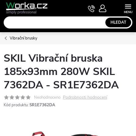
Přejít
NÁKUPNÍ
KOŠÍK
na
obsah
HLEDAT
Vibrační brusky
SKIL Vibrační bruska
185x93mm 280W SKIL
7362DA - SR1E7362DA
Podrobnosti hodnocení
Neohodnoceno
Kód produktu:
SR1E7362DA